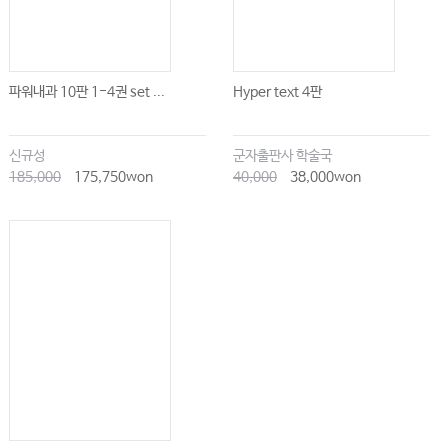
102 Contrast-Induced Acute Kidney Injury
103 Glomerulonephritis
104 Interstitial Nephritis
105 Antimicrobial Stewardship
파워내과 10판 1-4권 set ...
Hyper text 4판
106 Prevention and Control of Nosocomial Pneumonia
107 Antimicrobial Agents with Primary Activity Against Gram-
Negative Bacteria
신규성
군자출판사 학술국
108 Antimicrobial Agents with Primary Activity Against Gram-
185,000
175,750won
40,000
38,000won
Positive Bacteria
109 Antimicrobial Agents Active Against Anaerobic Bacteria
110 Selective Decontamination of the Digestive Tract
110 Sepsis and Multiple Organ System Failure in Children
111 Intravascular Catheter-Related Infections
112 Septic Shock
113 Infections of the Urogenital Tract
114 Central Nervous System Infections
115 Infections of Skin, Muscle, and Necrotizing Soft Tissue
Infections
116 Head and Neck Infections
117 Infectious Endocarditis