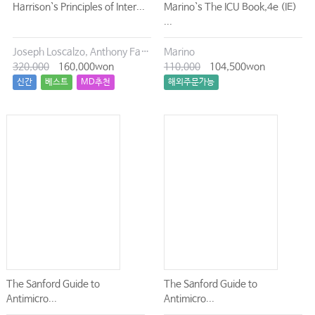
Harrison`s Principles of Inter...
Marino`s The ICU Book,4e (IE)
134 Postpartum Hemorrhage
...
135 Diabetic Ketoacidosis and hyperosmolar hyperglycemic
state
Joseph Loscalzo, Anthony Fauci, Dennis Kasper, Stephen Hauser, Dan Longo, J. Larry Jameson
Marino
136 Adrenal Insufficiency
320,000
160,000won
110,000
104,500won
136 Metabolic and Endocrine Crises in the Pediatric Intensive
신간
베스트
MD추천
해외주문가능
Care Unit
137 Thyroid Disorders
138 Diabetes Insipidus
139 General Principles of Pharmacokinetics and
Pharmacodynamics
140 Poisoning: Overview of Approaches for Evaluation and
Treatment
141 Resuscitation of Hypovolemic Shock
142 Mediastinitis
143 Epistaxis
144 Management of the Postoperative Cardiac Surgical Patient
145 Intensive Care Unit Management of Lung Transplant
Patients
The Sanford Guide to
The Sanford Guide to
146 Peri-Operative Management of the Liver Transplant Patient
Antimicro...
Antimicro...
147 Intestinal and Multivisceral Transplantation: The Ultimate