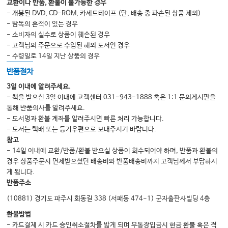
35 Tracheal Intubation
교환이나 반품, 환불이 불가능한 경우
36 Tracheostomy
- 개봉된 DVD, CD-ROM, 카세트테이프 (단, 배송 중 파손된 상품 제외)
37 Basic Principles of Mechanical Ventilation
- 탐독의 흔적이 있는 경우
38 Basic Principles of Renal Replacement Therapy
- 소비자의 실수로 상품이 훼손된 경우
- 고객님의 주문으로 수입된 해외 도서인 경우
39 Target Temperature Management in Critically Ill Patients
- 수령일로 14일 지난 상품의 경우
40 Extracorporeal Membrane Oxygenation (Venovenous and
Venoarterial ECMO)
반품절차
41 Nutritional Support
3일 이내에 알려주세요.
41 Nutritional Support in Children
- 책을 받으신 3일 이내에 고객센터 031-943-1888 혹은 1:1 문의게시판을
41 Role of Early Mobilization in the Prevention of ICU-Acquired
통해 반품의사를 알려주세요.
Weakness
- 도서명과 환불 계좌를 알려주시면 빠른 처리 가능합니다.
42 Advanced Bedside Neuromonitoring
- 도서는 택배 또는 등기우편으로 보내주시기 바랍니다.
43 Coma
참고
44 Use of Brain Injury Biomarkers in Critical Care Settings
- 14일 이내에 교환/반품/환불 받으실 상품이 회수되어야 하며, 반품과 환불의
45 Cardiopulmonary Cerebral Resuscitation
경우 상품주문시 면제받으셨던 배송비와 반품배송비까지 고객님께서 부담하시
45 Delirium
게 됩니다.
46 Management of Acute Ischemic Stroke
반품주소
47 Nontraumatic Intracerebral and Subarachnoid Hemorrhage
(10881) 경기도 파주시 회동길 338 (서패동 474-1) 군자출판사빌딩 4층
48 Seizures in the Critically Ill
49 Neuromuscular Disorders in the Critically Ill
환불방법
50 Traumatic Brain Injury
- 카드결제 시 카드 승인취소절차를 밟게 되며 무통장입금시 현금 환불 혹은 적