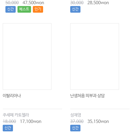
50,000
47,500won
30,000
28,500won
E9. Pericardiocentesis
신간
베스트
인기
신간
E10. Paracentesis and Diagnostic Peritoneal Lavage
E11. Thoracentesis
E12. Chest Tube Placement, Care, and Removal
E13. Fiberoptic Bronchoscopy
E14. Bronchoalveolar Lavage and Protected Specimen
Bronchial Brushing
E15. Percutaneous Dilatational Tracheostomy
E16. Esophageal Balloon Tamponade
E17. Nasoenteric Feeding Tube Insertion
E18. Lumbar Puncture
E19. Jugular Venous and Brain Tissue Oxygen Tension
Monitoring
E20. Intracranial Pressure Monitoring
이탈리아나
난생처음 피부과 상담
E21. Indirect Calorimetry
E22. Extracorporeal Membrane Oxygenation Cannulation
E23. Bedside Laparoscopy in the Intensive Care Unit
주세페 카토첼라
성재영
18,000
17,100won
37,000
35,150won
신간
신간