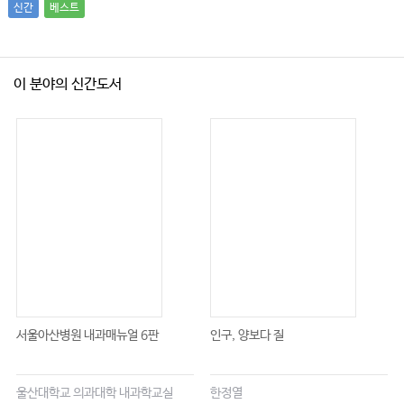
162 The Pursuit of Performance Excellence
신간
베스트
163 Basic Ethical Principles in Critical Care
163 Severity of Illness Indices and Outcome Prediction:
Children
이 분야의 신간도서
164 Building Teamwork to Improve Outcomes
165 Severity of Illness Indices and Outcome Prediction
166 Long-Term Outcomes of Critical Illness
167 Early Ambulation in the ICU
E24. Pediatric Intensive Care Procedures
168 Mass Critical Care
169 Telemedicine in Intensive Care
170 Teaching Critical Care
E1. Difficult Airway Management for Intensivists
E2. Bedside Ultrasonography
E3. Central Venous Catheterization
E4. Arterial Cannulation and Invasive Blood Pressure
Measurement
서울아산병원 내과매뉴얼 6판
인구, 양보다 질
E5. Bedside Pulmonary Artery Catheterization
E6. Cardioversion and Defibrillation
E7. Transvenous and Transcutaneous Cardiac Pacing
울산대학교 의과대학 내과학교실
한정열
E8. Ventricular Assist Device Implantation