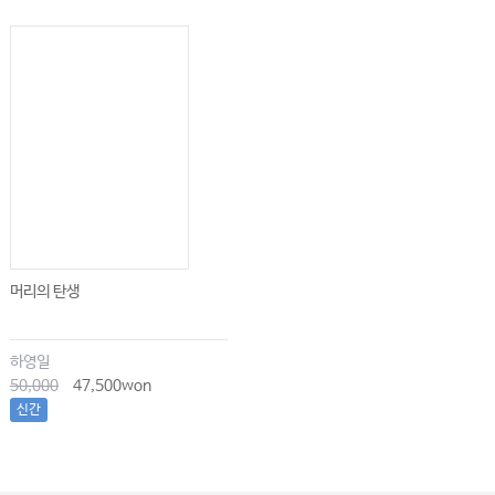
머리의 탄생
하영일
50,000
47,500won
신간