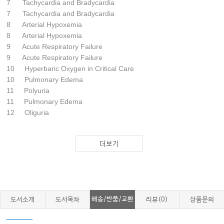
7 Tachycardia and Bradycardia
7 Tachycardia and Bradycardia
8 Arterial Hypoxemia
8 Arterial Hypoxemia
9 Acute Respiratory Failure
9 Acute Respiratory Failure
10 Hyperbaric Oxygen in Critical Care
10 Pulmonary Edema
11 Polyuria
11 Pulmonary Edema
12 Oliguria
12 Pleural Effusion
13 Hypernatremia and Hyponatremia
더보기
13 Polyuria
14 Hyperkalemia and Hypokalemia
14 Oliguria
15 Metabolic Acidosis and Alkalosis
15 Hypernatremia and Hyponatremia
배송/반품/교환
도서소개
도서목차
리뷰(0)
상품문의
16 Hyperphosphatemia and Hypophosphatemia
16 Hypomagnesemia
16 Hyperkalemia and Hypokalemia