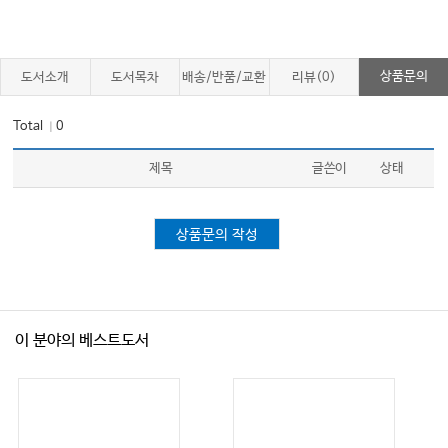
67 Community-Acquired Pneumonia
68 Nosocomial Pneumonia
69 Core Principles of Cardiovascular Physiology and
Pathophysiology in Critical Illness
상품문의
도서소개
도서목차
배송/반품/교환
리뷰(0)
70 Acute Coronary Syndromes: Therapy
71 Supraventricular Arrhythmias
Total
0
｜
72 Acquired and Congenital Heart Disease in Children
72 Ventricular Arrhythmias
제목
글쓴이
상태
73 Conduction Disturbances and Cardiac Pacemakers
74 Myocarditis and Acute Myopathies
75 Pericardial Diseases
상품문의 작성
75 Infectious Endocarditis
76 Emergency Heart Valve Disorders
77 Pulmonary Hypertension and Right Ventricular Failure
78 Hypertensive Crisis: Emergency and Urgency
79 Pathophysiology and Classification of Shock States
이 분야의 베스트도서
80 Resuscitation from Circulatory Shock
81 Inotropic Therapy
82 Mechanical Support in Cardiogenic Shock
83 Portal Hypertension: Critical Care Considerations