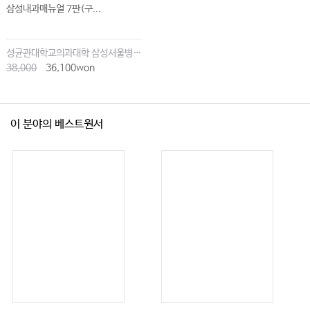
118 Fungal Infections
삼성내과매뉴얼 7판(구...
119 Influenza and Acute Viral Syndromes
120 Human Immunodeficiency Virus Infection
121 Infections in the Immunocompromised Patient
성균관대학교의과대학 삼성서울병원내과
121 Acute Viral Syndromes
38,000
36,100won
122 Tuberculosis
123 Malaria and Other Tropical Infections in the Intensive Care
Unit
이 분야의 베스트원서
124 Clostridium difficile Infection
125 Anemia and RBC Transfusion
126 Blood Component Therapies
127 Venous Thromboembolism
128 Anticoagulation in the Intensive Care Unit
129 Monitoring of Coagulation Status
130 Critical Care of the Hematopoietic Stem Cell Transplant
Recipient
131 Cardiovascular and Endocrinologic Changes Associated
with Pregnancy
132 Hypertensive Disorders in Pregnancy
132 Neurologic Critical Illness in Pregnancy
133 Acute Pulmonary Complications During Pregnancy