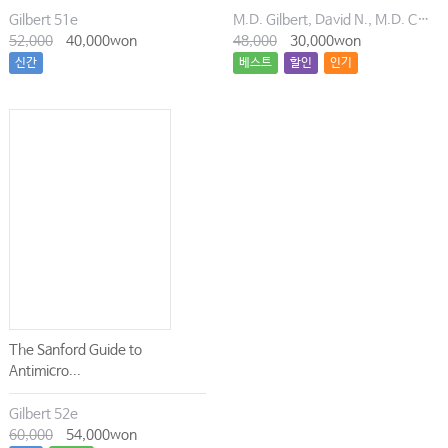
Treatment for Intestinal Failure
Gilbert 51e
M.D. Gilbert, David N., M.D. Chambers, Henry F., M.D. Eliopoulos, George M., M.D. Saag, Michael S., M.D. Pavia, Andrew T.
148 Aortic Dissection
52,000
40,000won
48,000
30,000won
149 Mesenteric Ischemia
신간
베스트
할인
인기
150 Abdominal Compartment Syndrome
151 Extremity Compartment Syndromes
152 Thromboembolization and Thrombolytic Therapy
153 Atheroembolization
154 Pressure Ulcers
155 Burns, Including Inhalation Injury
156 Pediatric Trauma
156 Thoracic Trauma
157 Abdominal Trauma
158 Pelvic and Major Long Bone Fractures
159 Determination of Brain Death and Management of the
Brain-Dead Organ Donor
160 Donation After Cardiac Death (Non-Heart-Beating
The Sanford Guide to
Donation)
Antimicro...
161 Determination of Brain Death
161 Conversations with Families of Critically Ill Patients
Gilbert 52e
162 Resource Allocation in the Intensive Care Unit
60,000
54,000won