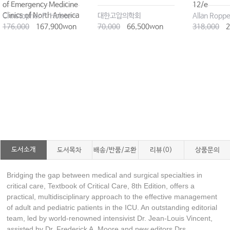
of Emergency Medicine
12/e
Clinics of North America
Christopher P. Holstege, MD
대한고압의학회
Allan Roppe
176,000
167,900won
70,000
66,500won
318,000
2
도서소개
도서목차
배송/반품/교환
리뷰(0)
상품문의
Bridging the gap between medical and surgical specialties in
critical care, Textbook of Critical Care, 8th Edition, offers a
practical, multidisciplinary approach to the effective management
of adult and pediatric patients in the ICU. An outstanding editorial
team, led by world-renowned intensivist Dr. Jean-Louis Vincent,
assisted by Dr. Frederick A. Moore and new editors Drs.