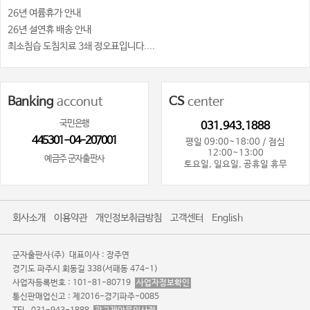
26년 여륨휴가 안내
26년 설연휴 배송 안내
최소침습 도침치료 3쇄 정오표입니다....
Banking
acconut
CS
center
국민은행
031.943.1888
445301-04-207001
평일 09:00~18:00 / 점심
12:00~13:00
예금주 군자출판사
토요일, 일요일, 공휴일 휴무
회사소개
이용약관
개인정보취급방침
고객센터
English
군자출판사(주)
대표이사 : 장주연
경기도 파주시 회동길 338(서패동 474-1)
사업자등록번호 : 101-81-80719
사업자정보확인
통신판매업신고 : 제2016-경기파주-0085