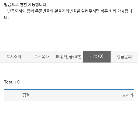
립금으로 변환 가능합니다.
51 Spinal Cord Injury
- 반품도서와 함께 주문번호와 환불계좌번호를 알려주시면 빠른 처리 가능합니
52 Intensive Care Aft er Neurosurgery
다.
52 Key Issues in Pediatric Neurointensive Care
52 Neuroimaging
53 Core Principles of Respiratory Physiology and
Pathophysiology in Critical Illness
54 Patient-Ventilator Interaction
55 Noninvasive Positive-Pressure Ventilation
리뷰(0)
도서소개
도서목차
배송/반품/교환
상품문의
56 Advanced Techniques in Mechanical Ventilation
57 Weaning from Mechanical Ventilation
58 Adjunctive Respiratory Therapy
59 Imaging of the Chest
Total
0
｜
60 Acute Respiratory Distress Syndrome
61 Drowning
평점
도서리뷰
62 Aspiration Pneumonitis and Pneumonia
63 Severe Asthma Exacerbation
64 Chronic Obstructive Pulmonary Disease
65 Pulmonary Embolism
66 Pneumothorax
67 Acute Parenchymal Disease in Pediatric Patients