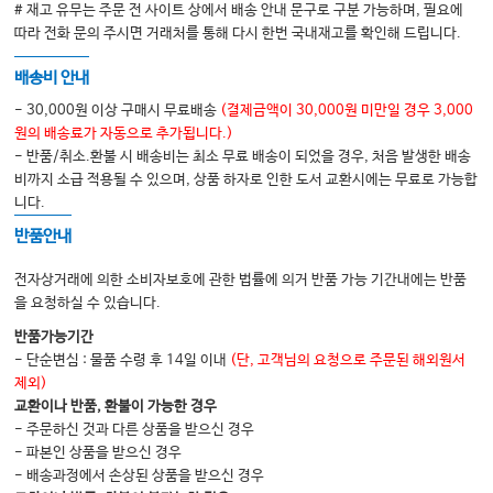
# 재고 유무는 주문 전 사이트 상에서 배송 안내 문구로 구분 가능하며, 필요에
26 Acute Abdominal Pain
따라 전화 문의 주시면 거래처를 통해 다시 한번 국내재고를 확인해 드립니다.
26 Ileus
27 Ileus
배송비 안내
27 Diarrhea
27 Rash and Fever
- 30,000원 이상 구매시 무료배송
(결제금액이 30,000원 미만일 경우 3,000
28 Diarrhea
원의 배송료가 자동으로 추가됩니다.)
28 Chest Pain
- 반품/취소.환불 시 배송비는 최소 무료 배송이 되었을 경우, 처음 발생한 배송
비까지 소급 적용될 수 있으며, 상품 하자로 인한 도서 교환시에는 무료로 가능합
29 Rash and Fever
니다.
29 Biochemical or Electrocardiographic Evidence of Acute
Myocardial Injury
반품안내
30 Chest Pain
30 Point-of-Care Ultrasound
전자상거래에 의한 소비자보호에 관한 법률에 의거 반품 가능 기간내에는 반품
31 Biochemical or Electrocardiographic Evidence of Acute
을 요청하실 수 있습니다.
Myocardial Injury
반품가능기간
31 Echocardiography
- 단순변심 : 물품 수령 후 14일 이내
(단, 고객님의 요청으로 주문된 해외원서
32 Point-of-Care Ultrasound
제외)
32 Cardiovascular Monitoring
교환이나 반품, 환불이 가능한 경우
33 Echocardiography
- 주문하신 것과 다른 상품을 받으신 경우
33 Bedside Monitoring of Pulmonary Function
- 파본인 상품을 받으신 경우
34 Arterial Blood Gas Interpretation
- 배송과정에서 손상된 상품을 받으신 경우