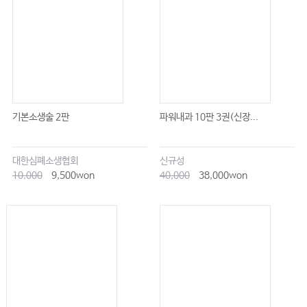
84 Hepatorenal Syndrome
85 Hepatopulmonary Syndrome
86 Hepatic Encephalopathy
87 Acute Liver Failure
88 Calculous and Acalculous Cholecystitis
89 Acute Pancreatitis
90 Peritonitis and Intraabdominal Infection
91 Mechanical Bowel Obstruction
기본소생술 2판
파워내과 10판 3권(신장...
92 Toxic Megacolon and Ogilvie`s Syndrome
93 Severe Gastrointestinal Bleeding
94 Core Principles of Renal Physiology and Pathophysiology in
대한심폐소생협회
신규성
Critical Illness
10,000
9,500won
40,000
38,000won
95 Clinical Assessment of Renal Function
96 Disorders of Calcium and Magnesium Metabolism
96 Biomarkers of Acute Kidney Injury
97 Water Metabolism
97 Fluids and Electrolytes in Pediatrics
98 Advanced Techniques in Blood Purification
99 Fluid and Volume Therapy in the ICU
100 Acute Kidney Injury
101 Urinary Tract Obstruction