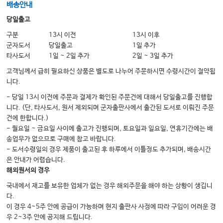
배송안내
17 Hypocalcemia and Hypercalcemia
당일출고
17 Hyperphosphatemia and Hypophosphatemia
18 Hypoglycemia
구분
13시 이전
13시 이후
18 Hypomagnesemia
군자도서
당일출고
1일 추가
19 Hyperglycemia
타사도서
1일 ~ 2일 추가
2일 ~ 3일 추가
19 Hypocalcemia and Hypercalcemia
고객님께서 급히 필요하신 상품은 별도로 나누어 주문하시면 수령시간이 절약됩
20 Anemia
니다.
20 Hyperglycemia
20 Disorders of Glucose Metabolism
- 당일 13시 이전에 주문과 결제가 확인된 주문건에 대해서 당일출고를 진행합
21 Thrombocytopenia
니다. (단, 타사도서, 원서 제외되며 군자출판사에서 출간된 도서로 이뤄진 주문
건에 한합니다.)
21 Anemia
- 월요일 ~ 금요일 사이에 출고가 진행되며, 토요일과 일요일, 연휴기간에는 배
22 Coagulopathy in the ICU
송업무가 없으므로 구매에 참고 바랍니다.
22 Coagulopathy in the ICU
- 도서수령일의 경우 제품이 출고된 후 하루에서 이틀정도 추가되며, 배송시간
22 Coagulopathy in the Intensive Care Unit
은 안내가 어렵습니다.
23 Jaundice
해외원서의 경우
23 Jaundice
24 Gastrointestinal Bleeding
국내에서 재고를 보유한 업체가 없는 경우 해외주문을 해야 하는 상황이 생깁니
24 Ascites
다.
25 Ascites
이 경우 4~5주 안에 공급이 가능하며 현지 출판사 사정에 따라 구입이 어려운 경
25 Acute Abdominal Pain
우 2~3주 안에 공지해 드립니다.