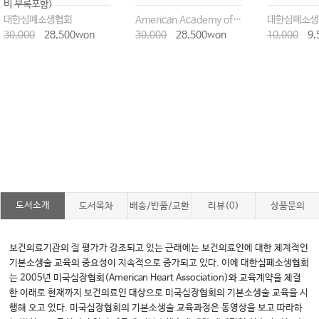
비 부록포함)
대한심폐소생협회
American Academy of Orthopaedic Surgeons (AAOS)Wilderness Medical Society (WMS)
대한심폐소생
30,000
28,500won
30,000
28,500won
10,000
9,
도서소개
도서목차
배송/반품/교환
리뷰(0)
상품문의
보건의료기관의 질 평가가 강조되고 있는 근래에는 보건의료인에 대한 체계적인
기본소생술 교육의 중요성이 지속적으로 증가되고 있다. 이에 대한심폐소생협회
는 2005년 미국심장협회(American Heart Association)와 교육계약을 체결
한 이래로 현재까지 보건의료인 대상으로 미국심장협회의 기본소생술 교육을 시
행해 오고 있다. 미국심장협회의 기본소생술 교육과정은 동영상을 보고 따라하