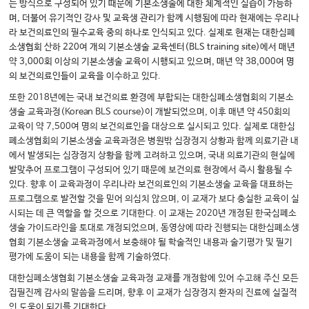
는 방식으로 구성되어 있기 때문에 기본소생술에 대한 체계적인 실습이 가능하
며, 더불어 유기적인 강사 및 교육생 관리가 함께 시행됨에 따라 현재에는 우리나
라 보건의료인의 필수교육 중의 하나로 인식되고 있다. 실제로 현재는 대한심폐
소생협회 산하 220여 개의 기본소생술 교육센터(BLS training site)에서 매년
약 3,000회 이상의 기본소생술 교육이 시행되고 있으며, 매년 약 38,000여 명
의 보건의료인들이 교육을 이수하고 있다.
또한 2018년에는 국내 보건의료 환경에 부합되는 대한심폐소생협회의 기본소
생술 교육과정(Korean BLS course)이 개발되었으며, 이후 매년 약 450회의
교육이 약 7,500여 명의 보건의료인을 대상으로 실시되고 있다. 실제로 대한심
폐소생협회의 기본소생술 교육과정은 병원밖 심장정지 상황과 함께 의료기관 내
에서 발생되는 심장정지 상황을 함께 고려하고 있으며, 국내 의료기관의 현실에
발맞추어 프로그램이 구성되어 있기 때문에 보건의료 현장에서 즉시 활용될 수
있다. 향후 이 교육과정이 우리나라 보건의료인의 기본소생술 교육을 대표하는
프로그램으로 발전할 것을 믿어 의심치 않으며, 이 교재가 보다 충실한 교육이 실
시되는 데 큰 역할을 할 것으로 기대한다. 이 교재는 2020년 개정된 한국심폐소
생술 가이드라인을 토대로 개정되었으며, 동영상에 따라 진행되는 대한심폐소생
협회 기본소생술 교육과정에서 보충해야 될 학술적인 내용과 술기평가 및 필기
평가에 도움이 되는 내용을 함께 기술하였다.
대한심폐소생협회 기본소생술 교육과정 교재를 개정함에 있어 수고해 주신 모든
집필진께 감사의 말씀을 드리며, 향후 이 교재가 심장정지 환자의 진료에 실질적
인 도움이 되기를 기대한다.