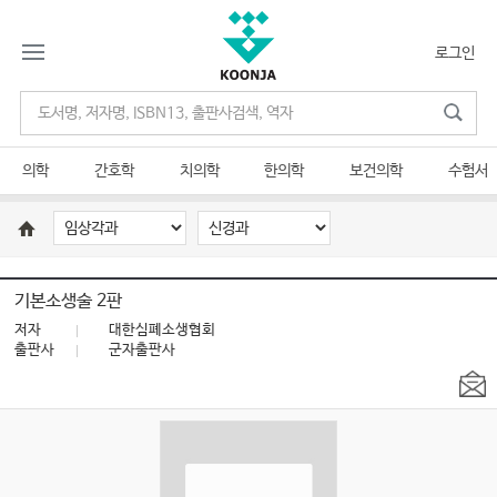
로그인
의학
간호학
치의학
한의학
보건의학
수험서
기본소생술 2판
저자
대한심폐소생협회
출판사
군자출판사