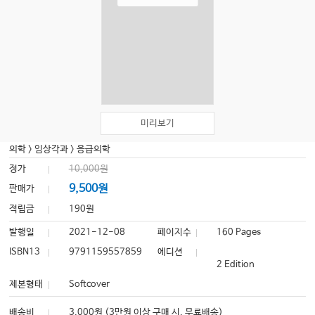
미리보기
의학
>
임상각과
>
응급의학
정가
10,000원
9,500원
판매가
적립금
190원
발행일
2021-12-08
페이지수
160 Pages
ISBN13
9791159557859
에디션
2 Edition
제본형태
Softcover
배송비
3,000원 (3만원 이상 구매 시, 무료배송)