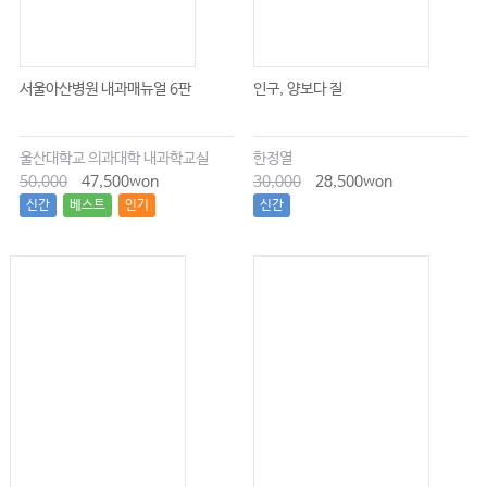
서울아산병원 내과매뉴얼 6판
인구, 양보다 질
울산대학교 의과대학 내과학교실
한정열
50,000
47,500won
30,000
28,500won
신간
베스트
인기
신간