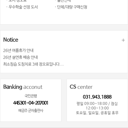
· 도서 정오표
· 출판안내
· 우수학술 선정 도서
· 단체/대량 구매신청
Notice
26년 여륨휴가 안내
26년 설연휴 배송 안내
최소침습 도침치료 3쇄 정오표입니다....
Banking
acconut
CS
center
국민은행
031.943.1888
445301-04-207001
평일 09:00~18:00 / 점심
12:00~13:00
예금주 군자출판사
토요일, 일요일, 공휴일 휴무