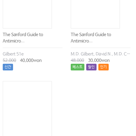
The Sanford Guide to
The Sanford Guide to
Antimicro...
Antimicro...
Gilbert 51e
M.D. Gilbert, David N., M.D. Chambers, Henry F., M.D. Eliopoulos, George M., M.D. Saag, Michael S., M.D. Pavia, Andrew T.
52,000
40,000won
48,000
30,000won
신간
베스트
할인
인기