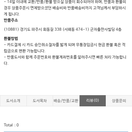
- 14일 이내에 교환/반품/환불 받으실 상품이 회수되어야 하며, 반품과 환불의
경우 상품주문시 면제받으셨던 배송비와 반품배송비까지 고객님께서 부담하시
게 됩니다.
반품주소
(10881) 경기도 파주시 회동길 338 (서패동 474-1) 군자출판사빌딩 4층
환불방법
- 카드결제 시 카드 승인취소절차를 밟게 되며 무통장입금시 현금 환불 혹은 적
립금으로 변환 가능합니다.
- 반품도서와 함께 주문번호와 환불계좌번호를 알려주시면 빠른 처리 가능합니
다.
리뷰(0)
도서소개
도서목차
배송/반품/교환
상품문의
Total
0
｜