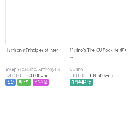
Harrison`s Principles of Inter...
Marino`s The ICU Book,4e (IE)
...
Joseph Loscalzo, Anthony Fauci, Dennis Kasper, Stephen Hauser, Dan Longo, J. Larry Jameson
Marino
320,000
160,000won
110,000
104,500won
신간
베스트
MD추천
해외주문가능