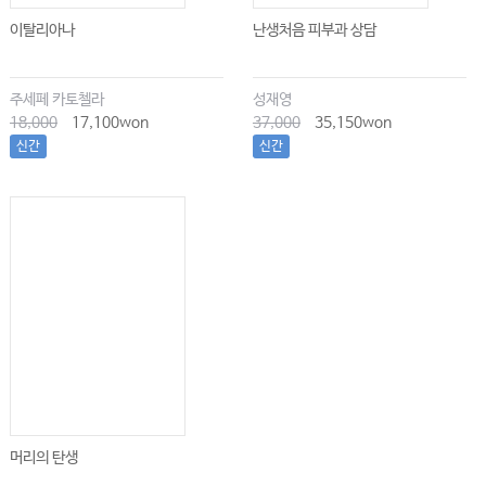
이탈리아나
난생처음 피부과 상담
주세페 카토첼라
성재영
18,000
17,100won
37,000
35,150won
신간
신간
머리의 탄생