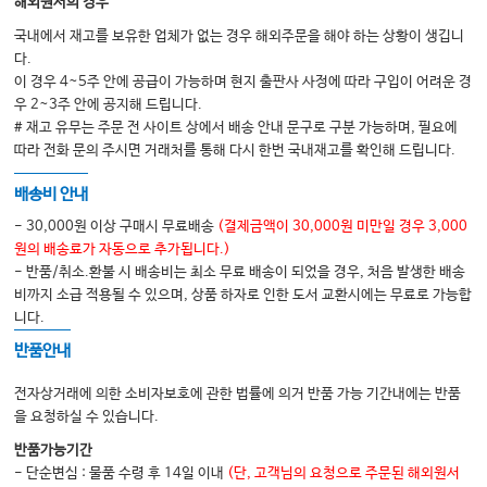
해외원서의 경우
#28. 영문처방전을 요구할 때
국내에서 재고를 보유한 업체가 없는 경우 해외주문을 해야 하는 상황이 생깁니
#29. 실손보험가입을 위해 소견서를 요청할 때
다.
#30. 실손보험금 청구를 위한 소견서 작성
이 경우 4~5주 안에 공급이 가능하며 현지 출판사 사정에 따라 구입이 어려운 경
우 2~3주 안에 공지해 드립니다.
#31. 자격증 취득 시 필요한 건강진단서
# 재고 유무는 주문 전 사이트 상에서 배송 안내 문구로 구분 가능하며, 필요에
#32. 공무원 채용신체검사서 발급에 대하여
따라 전화 문의 주시면 거래처를 통해 다시 한번 국내재고를 확인해 드립니다.
#33. 2026 장애인증명서 발급기준
배송비 안내
#34. 노인장기요양보험 등급판정을 위한 의사소견서
- 30,000원 이상 구매시 무료배송
(결제금액이 30,000원 미만일 경우 3,000
원의 배송료가 자동으로 추가됩니다.)
- 반품/취소.환불 시 배송비는 최소 무료 배송이 되었을 경우, 처음 발생한 배송
03. 진료할 때 작성·확인할 서류
비까지 소급 적용될 수 있으며, 상품 하자로 인한 도서 교환시에는 무료로 가능합
#35. ‘기록’과 ‘기록지’의 차이
니다.
#36. 초음파 기록(영상/판독소견서) 보관
반품안내
#37. 내원환자의 자격확인과 요양기관정보마당
전자상거래에 의한 소비자보호에 관한 법률에 의거 반품 가능 기간내에는 반품
#38. 환자 본인이 맞는지 확인하는 과정
을 요청하실 수 있습니다.
#39. 급여대상인지 비급여대상인지 헷갈릴 때는 - 급여제한여부조회
반품가능기간
- 단순변심 : 물품 수령 후 14일 이내
(단, 고객님의 요청으로 주문된 해외원서
#40. 비급여 설명, 고지, 보고의무