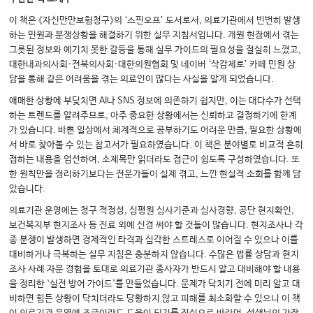
이 책은 《자신만만보험청구》의 ‘스핀오프’ 도서로서, 의료기관에서 빈번히 발생
하는 민원과 분쟁상황을 해결하기 위한 실무 지침서입니다. 개원 현장에서 겪는
그릇된 정보와 예기치 못한 갈등을 통해 실무 가이드의 필요성을 절실히 느꼈고,
대한내과의사회·전북의사회·대한의원협회 및 네이버 ‘삭감제로’ 카페 민원 상
담을 통해 같은 어려움을 겪는 의료인이 많다는 사실을 알게 되었습니다.
애매한 상황에 부딪치면 AI나 SNS 정보에 의존하기 쉽지만, 이는 대다수가 선택
하는 트렌드를 알려주므로, 아주 중요한 상황에서는 신뢰하고 결정하기에 한계
가 있습니다. 바쁜 일상에서 체계적으로 공부하기도 어려운 만큼, 필요한 상황에
서 바로 찾아볼 수 있는 참고서가 필요하였습니다. 이 책은 분야별로 비교적 흔히
접하는 내용을 엄선하여, 소제목만 읽더라도 접근이 쉽도록 구성하였습니다. 또
한 원칙만을 정리하기보다는 전문가들이 실제 겪고, 느낀 현실적 소회를 함께 담
았습니다.
의료기관 운영에는 청구 적정성, 심평원 심사기준과 심사경향, 공단 현지확인,
보건복지부 현지조사 등 진료 외에 신경 써야 할 것들이 많습니다. 현지조사나 각
종 분쟁이 발생하면 경제적인 타격과 심각한 스트레스로 이어질 수 있으나 이를
대비하거나 극복하는 실무 지침은 충분하지 않습니다. 수많은 법률 상담과 현지
조사 사례 자문 경험을 토대로 의료기관 종사자가 반드시 알고 대비해야 할 내용
을 정리한 `실전 방어 가이드`를 만들었습니다. 문제가 닥치기 전에 미리 알고 대
비하면 힘든 상황이 닥치더라도 당황하지 않고 피해를 최소화할 수 있으니 이 책