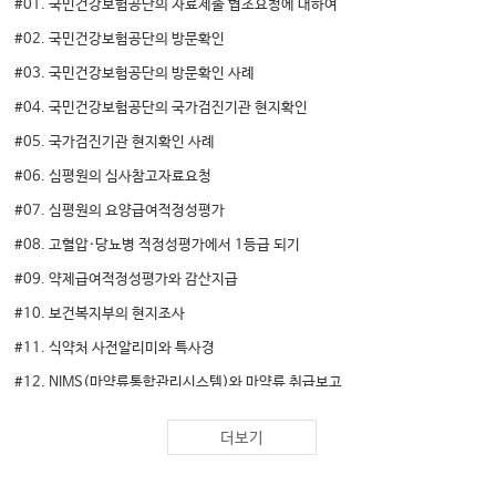
#01. 국민건강보험공단의 자료제출 협조요청에 대하여
#02. 국민건강보험공단의 방문확인
#03. 국민건강보험공단의 방문확인 사례
#04. 국민건강보험공단의 국가검진기관 현지확인
#05. 국가검진기관 현지확인 사례
#06. 심평원의 심사참고자료요청
#07. 심평원의 요양급여적정성평가
#08. 고혈압·당뇨병 적정성평가에서 1등급 되기
#09. 약제급여적정성평가와 감산지급
#10. 보건복지부의 현지조사
#11. 식약처 사전알리미와 특사경
#12. NIMS(마약류통합관리시스템)와 마약류 취급보고
더보기
02. 환자가 요청하는 서류 - 발급원칙과 요령
#13. 의료기관이 다루어야 할 서류