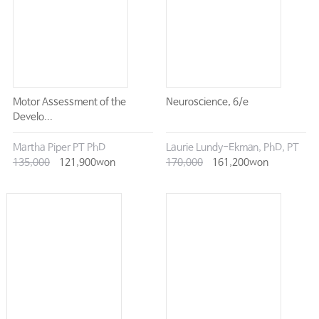
#18. 선 넘은 악성댓글 대응방법은?
02. 의료기관 내부 민원
#19. “영업권 침해” vs “직업 선택의 자유”, 병원 양도 후 근거리 재개업 갈등 해
결은?
#20. 임대차계약 갱신 시 임대인의 임대기간 2년 고정 요구, 법적으로 문제없
Motor Assessment of the
Neuroscience, 6/e
나?
Develo...
#21. 병원 천장에서 물이 뚝뚝, 수리비는 누가 부담해야 할까?
Martha Piper PT PhD
Laurie Lundy-Ekman, PhD, PT
#22. 병원과 법적 분쟁(형사사건, 민사사건 등) 중인 환자의 진료를 거부해도
135,000
121,900won
170,000
161,200won
될까?
#23. 진료실에 보호자가 환자와 함께 들어와서 설명을 요구하고, 몰래 녹음하는
것을 보았을 때 어떻게 대처해야 할까?
#24. 환자나 환자의 보호자가 병원에서 의사·간호사 등을 성추행, 성희롱 하면
‘형사처벌’?
#25. 환자나 환자의 보호자가 여성 의료진의 개인 휴대전화번호를 알아낸 후 잦
은 연락으로 괴롭힌다면?
#26. 환자나 환자의 보호자가 작성한 수술동의서를 의사가 마음대로 고치면 의