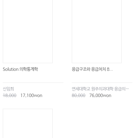
사항
#33. 의료기관 운영자가 환자 의료정보와 개인정보가 유출되지 않도록 유의할
사항
#34. 1인 1개소법에 위반되지 않도록 유의할 사항
환자 민원과 의료기관 운영 관련 민원
01. 의료기관 외부 민원
#01. 의사가 마약·향정신성의약품을 처방할 때 주의할 점은?
Solution 의학통계학
응급구조와 응급처치 8...
#02. 고소 또는 고발을 당하면 당황하지 말고 이것부터!
#03. 법원의 진료기록부 제출 등의 요구에 무조건 응해야 할까?
신임희
연세대학교 원주의과대학 응급의학교실
#04. 수사기관(검찰, 경찰 등)의 진료기록부 제출 등의 수사협조 요구에 응해야
18,000
17,100won
80,000
76,000won
할까?
#05. 근로복지공단의 의무기록·영상진단 등의 자료 회신 요청, 법적 의무일
까?
#06. 대학병원 교수의 의료자문의견서를 믿고 진단서를 발급하면 허위진단서작
성죄 처벌이 면제될까?