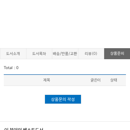
#05. 의료 관련 법령상 업무정지처분의 의미와 실무적 대응
#06. 업무정지처분 시 의료기관 양수도 또는 폐업에 따른 승계 문제
#07. 대진의 고용 시 확인하고 유의할 사항
#08. 거짓청구와 부당청구의 차이
#09. 현지조사의 개념과 절차
#10. 부당청구 상시감지시스템과 15개 지표
상품문의
도서소개
도서목차
배송/반품/교환
리뷰(0)
#11. 현지조사를 피하기 위한 구체적인 대비 방안
#12. 현지조사 적발 사례
Total
0
｜
#13. 비급여 진료 후 요양급여 청구, 이것만은 반드시 체크하자!
제목
글쓴이
상태
#14. 방사선 증량청구 형사고발 사례를 통한 거짓청구 대응방안
#15. 현지조사 절차 위반으로 행정처분 취소 가능하다
상품문의 작성
#16. 현지조사 시 조사대상기간을 문제삼아 행정처분 취소시킬 수 있다
03. 의료행위 관련 민원
#17. 진료거부 정당한 사유
#18. 개원 의료기관에서 간호사·간호조무사의 업무범위와 의사의 지도감독