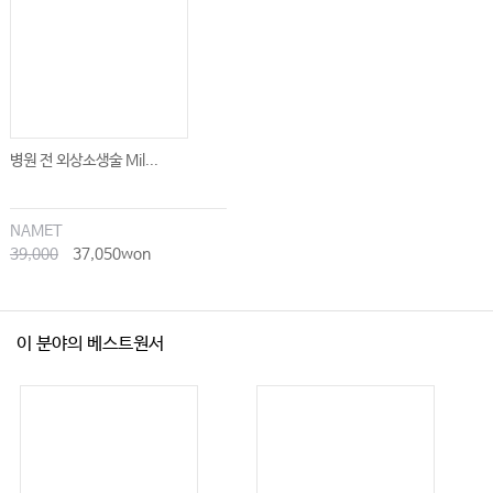
#07. 같은 의료기관 내 다른 의사가 진료 및 처방했던 환자에 대해 다른 의사가
대리처방 해도 될까?
#08. 의료기관 밖에서의 의료행위, 괜찮을까? 이 경우 진료기록부 작성은?
#09. 다른 병원 시설을 지속적으로 이용해서 진료를 해도 될까?
#10. 의사가 환자에 대한 설명의무를 위반하면 형사처벌을 받을까?
병원 전 외상소생술 Mil...
#11. 미성년자인 환자에 대한 설명의무는 보호자에게만 이행하면 될까?
#12. 본인확인 절차 거쳤지만, 신분증 위조 등으로 명의도용 사실을 몰랐다면
어떻게 될까?
NAMET
39,000
37,050won
#13. ‘의료기관세탁물 관리규칙’은 입원실이 없는 의원급 의료기관에도 해당되
는가?
#14. 보험회사 조사원이 병원을 방문해 보험사기를 조사한다며 자료를 요구하
거나, 사건을 무마해 주겠다며 돈을 요구하면 어떻게 대응해야 할까?
이 분야의 베스트원서
#15. 보험회사 직원의 의무기록사본발급 신청, 무조건 응해야 할까?
#16. 보험모집인이 진료실까지 환자를 따라와 의사에게 보험가입 필요 여부에
대한 답변을 강요한다면?
#17. 의료면허 보호의 필수 전략, 교통사고 리스크 대비 운전자보험 가입의 필
요성