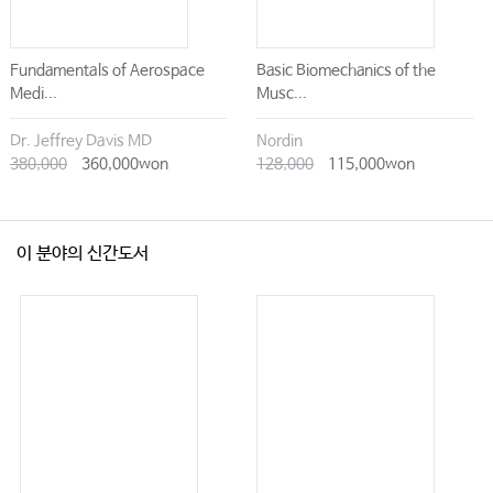
료법 위반으로 처벌될까?
#27. 남성의사가 여성 환자 진료 (청진, 초음파, 수면내시경 등)할 때 주의사항
은?
Fundamentals of Aerospace
Basic Biomechanics of the
Medi...
Musc...
#28. 미성년자 사후피임약 처방, 보호자 동의 없어도 가능할까?
#29. 환자의 진단서 발급 요구를 거부할 수 있을까?
Dr. Jeffrey Davis MD
Nordin
380,000
360,000won
128,000
115,000won
#30. 병원 내 낙상사고, 책임 없다는 서약을 받으면 진짜 책임이 없을까?
#31. 입원환자가 퇴원을 거부하고, 진료비도 내지 않고 병실을 점거한다면?
#32. 체납 진료비, 법적으로 받아낼 수 있을까?
이 분야의 신간도서
#33. 월급에 퇴직금을 포함시켜서 미리 지급해도 될까?
#34. 공금을 횡령한 직원이 무단결근하면 곧바로 해고하고, 손해배상청구 할 수
있을까?
#35. 이제는 우리가 헤어져야 할 시간, 치열한 병원동업에서의 현명한 선택은?