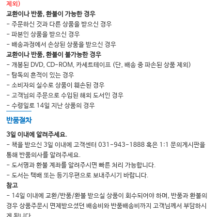
제외)
#41. “비급여동의서”는 언제 받아야 할까?
교환이나 반품, 환불이 가능한 경우
- 주문하신 것과 다른 상품을 받으신 경우
#42. 초음파와 비급여동의서
- 파본인 상품을 받으신 경우
#43. 골밀도검사와 비급여동의서
- 배송과정에서 손상된 상품을 받으신 경우
교환이나 반품, 환불이 불가능한 경우
#44. 해외출국자의 처방전 대리수령이 가능한가?
- 개봉된 DVD, CD-ROM, 카세트테이프 (단, 배송 중 파손된 상품 제외)
#45. 보호자관련 민원에서 법과 현실
- 탐독의 흔적이 있는 경우
- 소비자의 실수로 상품이 훼손된 경우
#46. 처방전에 기재해야 할 내용
- 고객님의 주문으로 수입된 해외 도서인 경우
#47. 처방전 관련 민원 정리(재발급, 분실, 미리 내원)
- 수령일로 14일 지난 상품의 경우
#48. 환자가 전화를 걸어서 비대면진료를 요청하면?
반품절차
#49. 비대면진료의 주요 민원(지침 일부를 발췌)
3일 이내에 알려주세요.
- 책을 받으신 3일 이내에 고객센터 031-943-1888 혹은 1:1 문의게시판을
#50. 요양급여의뢰서
통해 반품의사를 알려주세요.
#51. 의뢰회송사업과 데이터전송
- 도서명과 환불 계좌를 알려주시면 빠른 처리 가능합니다.
- 도서는 택배 또는 등기우편으로 보내주시기 바랍니다.
#52. 의뢰회송사업과 진료의뢰료청구 코드
참고
#53. 의료급여 관련 서류(의료급여연장신청서, 의료급여의뢰서, 선택의료급여
- 14일 이내에 교환/반품/환불 받으실 상품이 회수되어야 하며, 반품과 환불의
기관 신청서)
경우 상품주문시 면제받으셨던 배송비와 반품배송비까지 고객님께서 부담하시
게 됩니다.