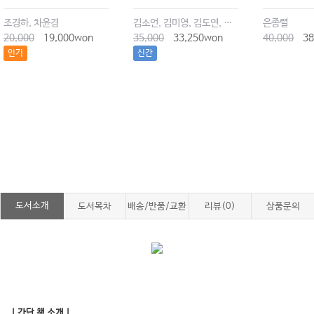
조경하, 차윤경
김소언, 김미영, 김도연, 김영미
은종렬
20,000
19,000won
35,000
33,250won
40,000
38
인기
신간
도서소개
도서목차
배송/반품/교환
리뷰(0)
상품문의
｜간단 책 소개｜