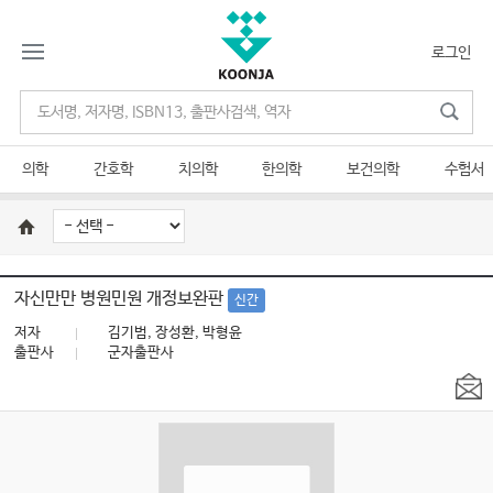
로그인
의학
간호학
치의학
한의학
보건의학
수험서
자신만만 병원민원 개정보완판
신간
저자
김기범, 장성환, 박형윤
출판사
군자출판사