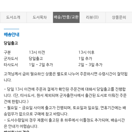
#14. 서류보관 의무는 어디까지 한계일까?
#15. 서류는 누가 발급하는 것이 좋을까?
배송/반품/교환
도서소개
도서목차
리뷰(0)
상품문의
#16. 진료비세부내역서와 영수증의 차이
#17. 제증명수수료 항목 및 금액에 관한 기준
배송안내
#18. 소견서는 어떻게 작성해야 할까?
당일출고
#19. 진단서의 작성요령
구분
13시 이전
13시 이후
군자도서
당일출고
1일 추가
#20. 진찰한 의사와 진단서를 작성한 의사가 달라도 되나요?
타사도서
1일 ~ 2일 추가
2일 ~ 3일 추가
#21. 진료확인서
고객님께서 급히 필요하신 상품은 별도로 나누어 주문하시면 수령시간이 절약됩
#22. 입원/수술확인서
니다.
#23. 통원확인서
- 당일 13시 이전에 주문과 결제가 확인된 주문건에 대해서 당일출고를 진행합
니다. (단, 타사도서, 원서 제외되며 군자출판사에서 출간된 도서로 이뤄진 주문
#24. 진단서/진료확인서가 대리발급이 가능할까요?
건에 한합니다.)
#25. 미성년자 보호자가 전화해서 소견서를 팩스로 보내달라고 하면?
- 월요일 ~ 금요일 사이에 출고가 진행되며, 토요일과 일요일, 연휴기간에는 배
송업무가 없으므로 구매에 참고 바랍니다.
#26. 진료확인서/처방전을 클라우드(온라인) 업로드할 수 있을까?
- 도서수령일의 경우 제품이 출고된 후 하루에서 이틀정도 추가되며, 배송시간
#27. 근로능력평가진단서의 발급요령
은 안내가 어렵습니다.