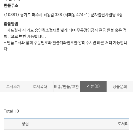
#54. 의료급여수급권자의 상급병원 진료
반품주소
#55. 의료급여수급권자 관련 민원 정리
(10881) 경기도 파주시 회동길 338 (서패동 474-1) 군자출판사빌딩 4층
#56. 당뇨병소모성재료 처방 - 요양비(환자가 공단에서 직접 받는 현금급여)
환불방법
처방
- 카드결제 시 카드 승인취소절차를 밟게 되며 무통장입금시 현금 환불 혹은 적
#57. 의료기관종사자의 결핵 및 잠복결핵검진
립금으로 변환 가능합니다.
- 반품도서와 함께 주문번호와 환불계좌번호를 알려주시면 빠른 처리 가능합니
#58. 예방접종 문진표 리뷰하기
다.
#59. 법정감염병의 신고
의료행위 관련 민원
01. 의료광고 관련 민원
리뷰(0)
도서소개
도서목차
배송/반품/교환
상품문의
#01. 의료광고 시 유의사항
#02. 의료광고 규정 위반, 어떤 제재를 받게 되나
#03. 의료광고 규정 위반 시 과징금 산정방법 및 산정례
Total
0
｜
#04. 의료법상 금지되는 환자유인행위와 합법적인 의료광고를 어떻게 구별할까
평점
도서리뷰
02. 현지조사 관련 민원