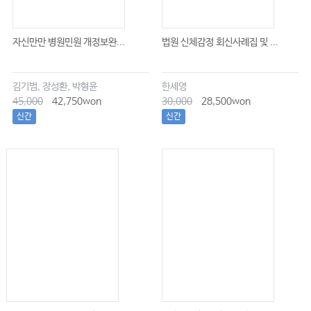
자신만만 병원민원 개정보완...
법원 신체감정 회신사례집 및 ...
김기범, 장성환, 박형윤
한세영
45,000
42,750won
30,000
28,500won
신간
신간