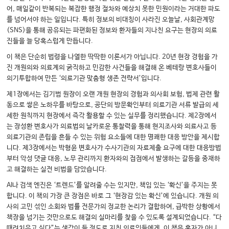
어, 매일같이 반복되는 복잡한 행정 절차와 예상치 못한 민원이라는 거대한 파도
를 넘어서야 하는 일입니다. 특히 정보의 비대칭이 사라진 오늘날, 사회관계망
(SNS)을 통해 공유되는 파편화된 정보와 환자들의 지나친 요구는 현장의 의료
진들을 늘 당혹스럽게 만듭니다.
이 책은 단순히 법령을 나열한 딱딱한 이론서가 아닙니다. 20년 현장 경험을 가
진 개원의와 의료계의 굵직하고 민감한 사건들을 해결해 온 베테랑 변호사들이
의기투합하여 만든 ‘의료기관 맞춤형 생존 전략서’입니다.
제1장에서는 김기범 원장이 오랜 개원 현장의 경험과 의사회 보험, 법제 관련 활
동으로 쌓은 노하우를 바탕으로, 공단의 방문확인부터 의료기관 서류 발급의 세
세한 원칙까지 현장에서 즉각 활용할 수 있는 실무를 정리했습니다. 제2장에서
는 장성환 변호사가 의료법의 날카로운 통찰력을 통해 현지조사와 의료사고 등
의료기관의 존립을 흔들 수 있는 위험 요소들에 대한 명쾌한 대응 방안을 제시합
니다. 제3장에서는 박형윤 변호사가 수사기관의 자료제출 요구에 대한 대응방법
부터 악성 댓글 대응, 노무 관리까지 환자와의 접점에서 발생하는 갈등을 중재하
고 해결하는 실전 비법을 담았습니다.
AI나 검색 엔진은 ‘트렌드’를 알려줄 수는 있지만, 책임 있는 ‘확신’을 주지는 못
합니다. 이 책의 가장 큰 장점은 바로 그 ‘현장감 있는 확신’에 있습니다. 개원 의
사의 고민 섞인 소회와 법률 전문가의 정교한 논리가 결합하여, 급박한 상황에서
책장을 넘기는 것만으로도 해결의 실마리를 찾을 수 있도록 설계되었습니다. “다
때려치우고 싶다”는 생각이 들 정도로 지친 의료인들에게, 이 책은 혼자가 아니