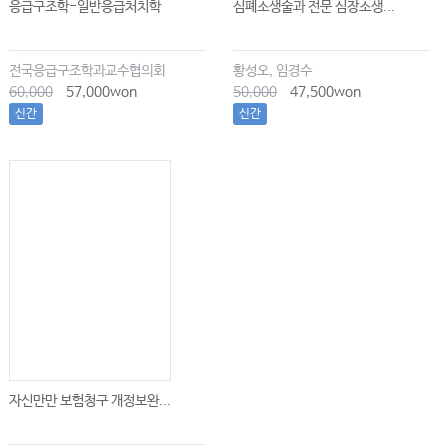
응급구조학-일반응급처치학
심폐소생술과 전문 심장소생...
전국응급구조학과교수협의회
황성오, 임경수
60,000
57,000won
50,000
47,500won
신간
신간
자신만만 보험청구 개정보완...