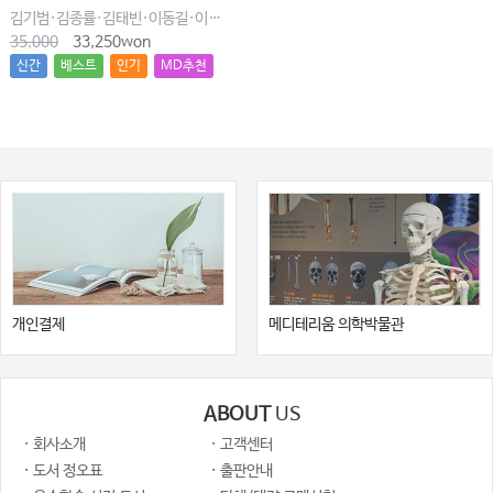
김기범·김종률·김태빈·이동길·이창현·최윤종
35,000
33,250won
신간
베스트
인기
MD추천
개인결제
메디테리움 의학박물관
ABOUT
US
· 회사소개
· 고객센터
· 도서 정오표
· 출판안내