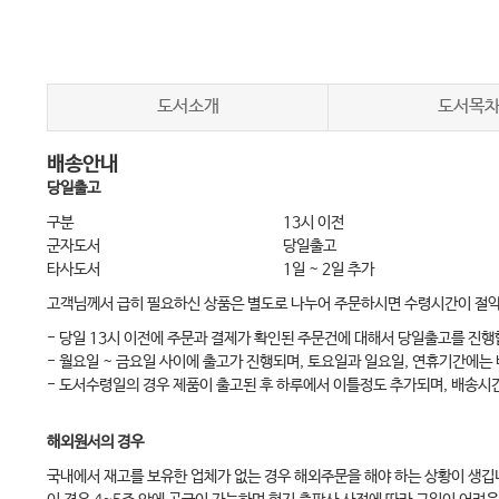
V. Piguet
Chapter 9 Infections B. Healey
A. Freedman
도서소개
도서목
Chapter 10 Lymphoedema and wounds C. Moffatt
배송안내
M. Thomas
당일출고
Chapter 11 Nutrition, skin care and continence A. Ferris
구분
13시 이전
J.E. Grey
군자도서
당일출고
타사도서
1일 ~ 2일 추가
G.K. Patel
고객님께서 급히 필요하신 상품은 별도로 나누어 주문하시면 수령시간이 절
Chapter 12 Scars P. Martin
- 당일 13시 이전에 주문과 결제가 확인된 주문건에 대해서 당일출고를 진행
D.A. McGrouther
- 월요일 ~ 금요일 사이에 출고가 진행되며, 토요일과 일요일, 연휴기간에는
- 도서수령일의 경우 제품이 출고된 후 하루에서 이틀정도 추가되며, 배송시
Chapter 13 Dressings and Devices S. Holloway
S. Enoch
해외원서의 경우
J.E. Grey
국내에서 재고를 보유한 업체가 없는 경우 해외주문을 해야 하는 상황이 생깁