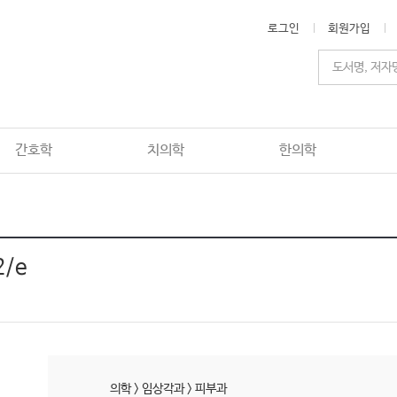
로그인
회원가입
간호학
치의학
한의학
2/e
의학
>
임상각과
>
피부과