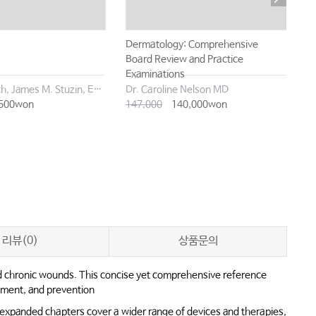
Dermatology: Comprehensive
J
Board Review and Practice
N
Examinations
R od J.Rohrich, James M. Stuzin, Erez Dayan, E. Victor Ross
Dr. Caroline Nelson MD
P
500won
147,000
140,000won
4
리뷰(0)
상품문의
nd chronic wounds. This concise yet comprehensive reference
ement, and prevention
 expanded chapters cover a wider range of devices and therapies,