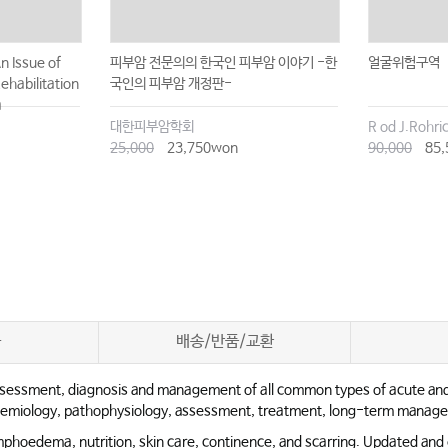
n Issue of
피부암 전문의의 한국인 피부암 이야기 -한
얼굴위험구역
ehabilitation
국인의 피부암 개정판-
a
대한피부암학회
25,000
23,750won
90,000
85,
차
배송/반품/교환
to assessment, diagnosis and management of all common types of acute a
epidemiology, pathophysiology, assessment, treatment, long-term manag
mphoedema, nutrition, skin care, continence, and scarring. Updated and