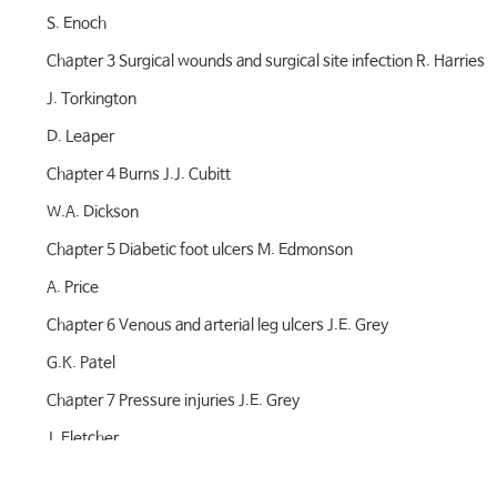
S. Enoch
Chapter 3 Surgical wounds and surgical site infection R. Harries
J. Torkington
D. Leaper
Chapter 4 Burns J.J. Cubitt
W.A. Dickson
Chapter 5 Diabetic foot ulcers M. Edmonson
A. Price
Chapter 6 Venous and arterial leg ulcers J.E. Grey
G.K. Patel
Chapter 7 Pressure injuries J.E. Grey
J. Fletcher
Chapter 8 Uncommon causes of ulceration G.K. Patel