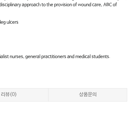
idisciplinary approach to the provision of wound care,
ABC of
leg ulcers
alist nurses, general practitioners and medical students.
리뷰(0)
상품문의