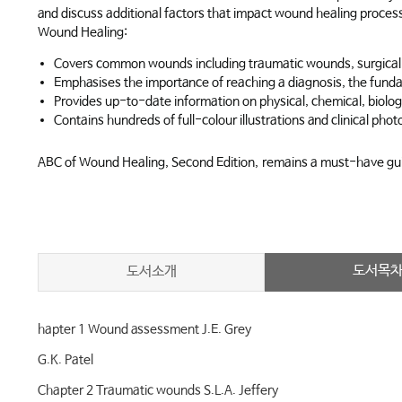
and discuss additional factors that impact wound healing processe
Wound Healing:
Covers common wounds including traumatic wounds, surgical wou
Emphasises the importance of reaching a diagnosis, the fun
Provides up-to-date information on physical, chemical, biolog
Contains hundreds of full-colour illustrations and clinical p
ABC of Wound Healing, Second Edition,
remains a must-have guide
도서목
도서소개
hapter 1 Wound assessment J.E. Grey
G.K. Patel
Chapter 2 Traumatic wounds S.L.A. Jeffery