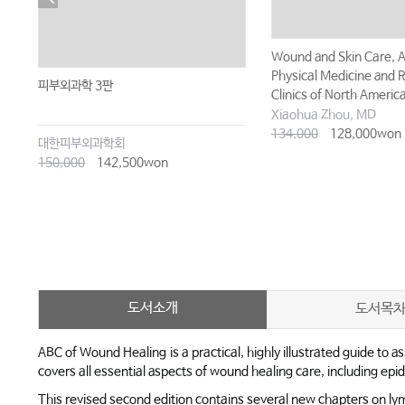
Wound and Skin Care, A
Physical Medicine and R
피부외과학 3판
Clinics of North Americ
Xiaohua Zhou, MD
134,000
128,000won
대한피부외과학회
150,000
142,500won
도서소개
도서목
ABC of Wound Healing
is a practical, highly illustrated guide 
covers all essential aspects of wound healing care, including 
This revised second edition contains several new chapters on ly