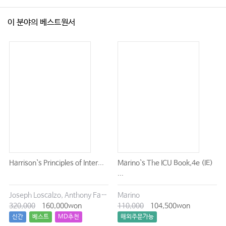
이 분야의 베스트원서
Harrison`s Principles of Inter...
Marino`s The ICU Book,4e (IE)
...
Joseph Loscalzo, Anthony Fauci, Dennis Kasper, Stephen Hauser, Dan Longo, J. Larry Jameson
Marino
320,000
160,000won
110,000
104,500won
신간
베스트
MD추천
해외주문가능