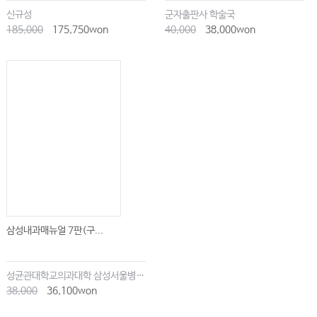
신규성
군자출판사 학술국
185,000
175,750won
40,000
38,000won
삼성내과매뉴얼 7판(구...
성균관대학교의과대학 삼성서울병원내과
38,000
36,100won