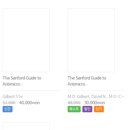
The Sanford Guide to
The Sanford Guide to
Antimicro...
Antimicro...
Gilbert 51e
M.D. Gilbert, David N., M.D. Chambers, Henry F., M.D. Eliopoulos, George M., M.D. Saag, Michael S., M.D. Pavia, Andrew T.
52,000
40,000won
48,000
30,000won
신간
베스트
할인
인기