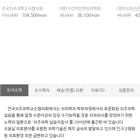
전국치주과학교수협의회
대한구강악안면외과학회
대한치과근관
110,000
104,500won
38,000
36,100won
45,000
42
도서소개
도서목차
배송/반품/교환
리뷰(0)
상품문의
전국치주과학교수협의회에서는 치의학과 학부과정에서의 표준화된 치주과학
실습을 통해 일정 수준이상의 임상 수기능력을 갖춘 치과의사를 양성하기 위한
‘
’
2009
.
노력의 일환으로
치주과학 실습지침서
를
년에 출간한 바 있습니다
오늘날 의료분야를 포함한 과학기술은 매우 급속히 발달하고 있으며 인구고령화
.
등 의료환경 또한 급변하고 있습니다