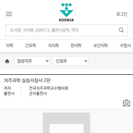
로그인
의학
간호학
치의학
한의학
보건의학
수험서
치주과학 실습지침서 2판
저자
전국치주과학교수협의회
출판사
군자출판사