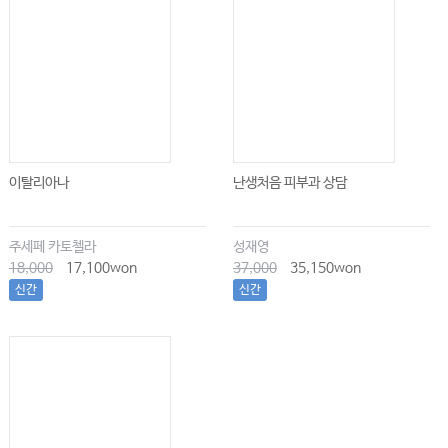
이탈리아나
난생처음 피부과 상담
주세페 카토첼라
성재영
18,000
17,100won
37,000
35,150won
신간
신간