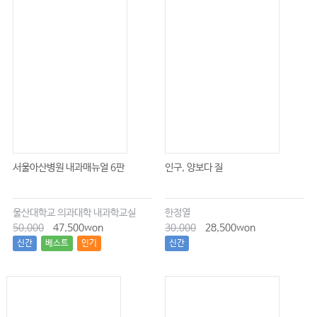
서울아산병원 내과매뉴얼 6판
인구, 양보다 질
울산대학교 의과대학 내과학교실
한정열
50,000
47,500won
30,000
28,500won
신간
베스트
인기
신간