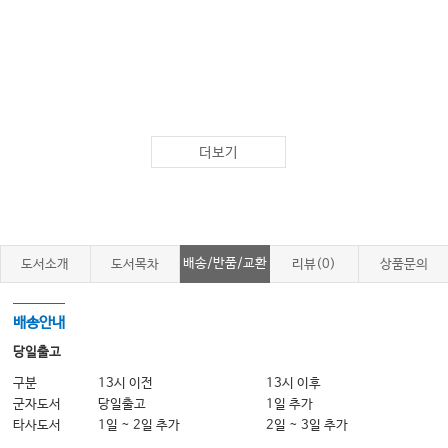
더보기
배송/반품/교환
도서소개
도서목차
리뷰(0)
상품문의
배송안내
당일출고
구분
13시 이전
13시 이후
군자도서
당일출고
1일 추가
타사도서
1일 ~ 2일 추가
2일 ~ 3일 추가