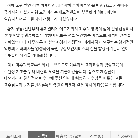
,
이에 초판 발간 이후 이루어진 치주과학 분야의 발전을 반영하고
치과의사
,
국가시험에 실기시험 도입이라는 제도적변화에 부응하기 위해
이번에
.
실습지침서를 보완하여 개정하게 되었습니다
/
환자 상담
진단부터 유지관리에 이르기까지 치주과 영역의 실제 임상현장에서
갖춰야 할 수행능력을 망라하여 새로운 책을 발간하는 마음으로 개정에 만전을
.
기하였습니다
아무쪼록 이 실습지침서 개정판이 미래사회가 요구하는 창의적인
역량의 치과의사를 양성하여 국민 구강보건서비스의 질을 향상시키는데 있어
.
주춧돌이 되기를 기대해 봅니다
저희 치주과학교수협의회는 앞으로도 치주과학 교과과정과 임상교육의
.
수월성 제고를 위해 배전의 노력을 기울이겠습니다
끝으로 개정판이
나오기까지 헌신적으로 수고해 주신 연세대 최성호 교수님을 비롯한 모든
(
)
교수님들과 군자출판사
주
임직원 여러분께 깊은 감사의 마음을 전합니다
도서목차
도서소개
배송/반품/교환
리뷰(0)
상품문의