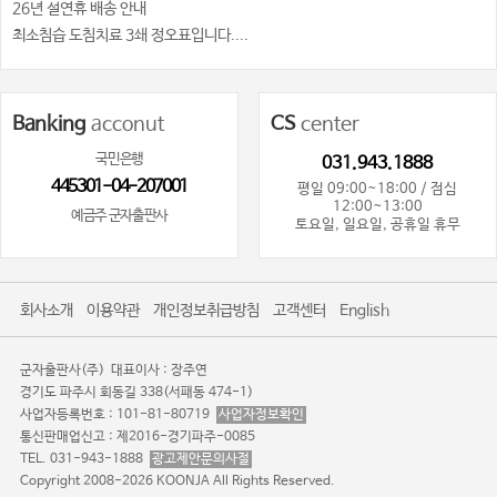
26년 설연휴 배송 안내
최소침습 도침치료 3쇄 정오표입니다....
Banking
acconut
CS
center
국민은행
031.943.1888
445301-04-207001
평일 09:00~18:00 / 점심
12:00~13:00
예금주 군자출판사
토요일, 일요일, 공휴일 휴무
회사소개
이용약관
개인정보취급방침
고객센터
English
군자출판사(주)
대표이사 : 장주연
경기도 파주시 회동길 338(서패동 474-1)
사업자등록번호 : 101-81-80719
사업자정보확인
통신판매업신고 : 제2016-경기파주-0085
TEL. 031-943-1888
광고제안문의사절
Copyright 2008-2026 KOONJA All Rights Reserved.