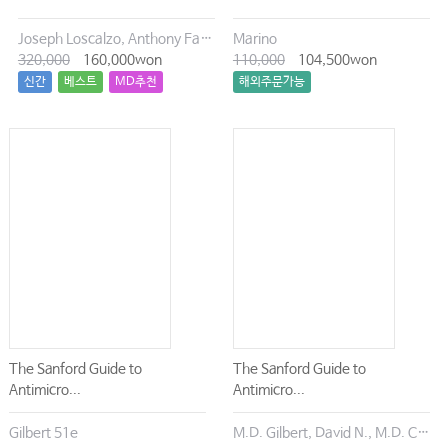
Joseph Loscalzo, Anthony Fauci, Dennis Kasper, Stephen Hauser, Dan Longo, J. Larry Jameson
Marino
320,000
160,000won
110,000
104,500won
신간
베스트
MD추천
해외주문가능
The Sanford Guide to
The Sanford Guide to
Antimicro...
Antimicro...
Gilbert 51e
M.D. Gilbert, David N., M.D. Chambers, Henry F., M.D. Eliopoulos, George M., M.D. Saag, Michael S., M.D. Pavia, Andrew T.