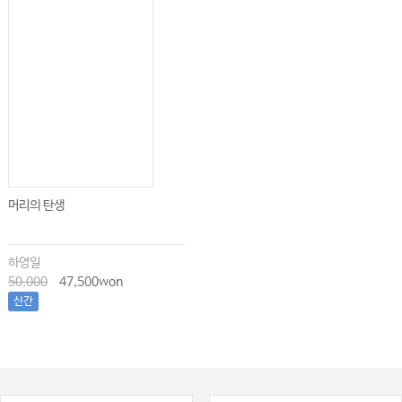
머리의 탄생
하영일
50,000
47,500won
신간