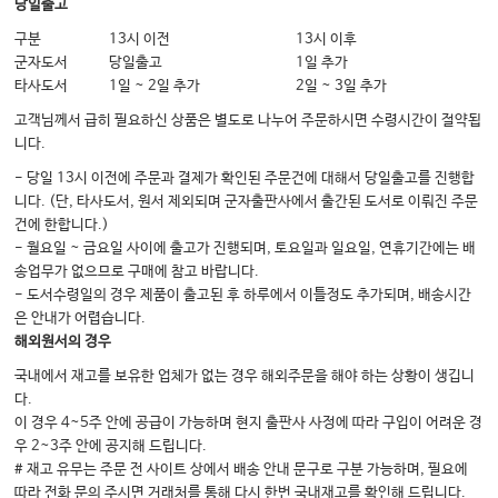
19 급성 시력 손실
당일출고
구분
13시 이전
13시 이후
군자도서
당일출고
1일 추가
Chapter 3. 학교 급별 주요 응급상황
타사도서
1일 ~ 2일 추가
2일 ~ 3일 추가
1 유치원·초등학교
고객님께서 급히 필요하신 상품은 별도로 나누어 주문하시면 수령시간이 절약됩
2 중·고등학교
니다.
3 특수교육 대상자
- 당일 13시 이전에 주문과 결제가 확인된 주문건에 대해서 당일출고를 진행합
니다. (단, 타사도서, 원서 제외되며 군자출판사에서 출간된 도서로 이뤄진 주문
건에 한합니다.)
Chapter 4. 초임교사를 위한 Tip
- 월요일 ~ 금요일 사이에 출고가 진행되며, 토요일과 일요일, 연휴기간에는 배
송업무가 없으므로 구매에 참고 바랍니다.
1 평정심 유지와 초기 대처
- 도서수령일의 경우 제품이 출고된 후 하루에서 이틀정도 추가되며, 배송시간
2 공동체 협업과 체계적 기록
은 안내가 어렵습니다.
해외원서의 경우
3 소통 및 민원 대응 전략
국내에서 재고를 보유한 업체가 없는 경우 해외주문을 해야 하는 상황이 생깁니
4 보호자 민원 대응의 실제
다.
5 마음 돌봄과 재정비
이 경우 4~5주 안에 공급이 가능하며 현지 출판사 사정에 따라 구입이 어려운 경
우 2~3주 안에 공지해 드립니다.
6 초임교사들이 겪는 에피소드와 Tip
# 재고 유무는 주문 전 사이트 상에서 배송 안내 문구로 구분 가능하며, 필요에
따라 전화 문의 주시면 거래처를 통해 다시 한번 국내재고를 확인해 드립니다.