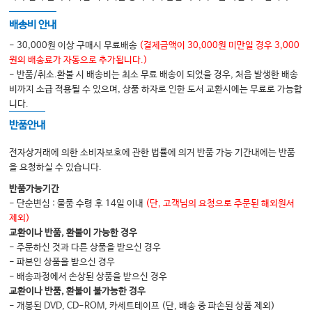
Chapter 5. 응급처치 관련 법령
배송비 안내
1 구조 및 응급처치 관련 법령
- 30,000원 이상 구매시 무료배송
(결제금액이 30,000원 미만일 경우 3,000
2 응급처치 시 법적 책임 및 보호 제도
원의 배송료가 자동으로 추가됩니다.)
- 반품/취소.환불 시 배송비는 최소 무료 배송이 되었을 경우, 처음 발생한 배송
3 학교 보건교사 역할
비까지 소급 적용될 수 있으며, 상품 하자로 인한 도서 교환시에는 무료로 가능합
4 학생 안전사고 판례
니다.
반품안내
Chapter 6. 서식 등 참고자료
전자상거래에 의한 소비자보호에 관한 법률에 의거 반품 가능 기간내에는 반품
1 학교 내 응급상황 관리체계 강화를 위한 방안(서울)
을 요청하실 수 있습니다.
2 학교 내 응급상황 관리체계 강화를 위한 방안(충남)
반품가능기간
- 단순변심 : 물품 수령 후 14일 이내
(단, 고객님의 요청으로 주문된 해외원서
3 응급상황 발생 시 대처방안 및 업무분장
제외)
4 응급키트 기본 구성 목록
교환이나 반품, 환불이 가능한 경우
- 주문하신 것과 다른 상품을 받으신 경우
5 학교 응급환자 기록지 양식 및 보호자 안내문
- 파본인 상품을 받으신 경우
6 학생 건강조사 및 응급이송 동의서
- 배송과정에서 손상된 상품을 받으신 경우
교환이나 반품, 환불이 불가능한 경우
7 응급주사제(경구약 포함) 보관 및 응급처치 동의서
- 개봉된 DVD, CD-ROM, 카세트테이프 (단, 배송 중 파손된 상품 제외)