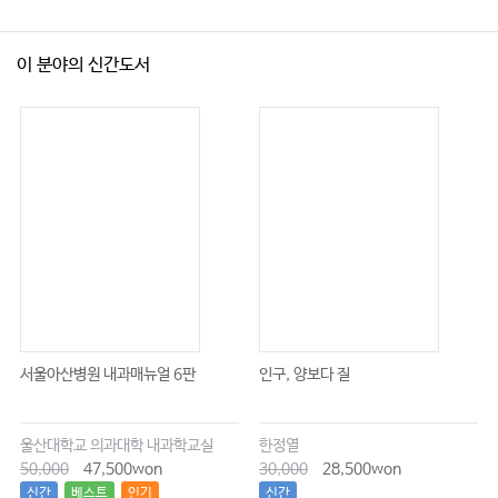
이 분야의 신간도서
서울아산병원 내과매뉴얼 6판
인구, 양보다 질
울산대학교 의과대학 내과학교실
한정열
50,000
47,500won
30,000
28,500won
신간
베스트
인기
신간