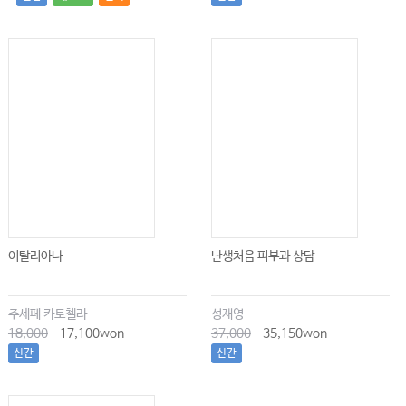
이탈리아나
난생처음 피부과 상담
주세페 카토첼라
성재영
18,000
17,100won
37,000
35,150won
신간
신간