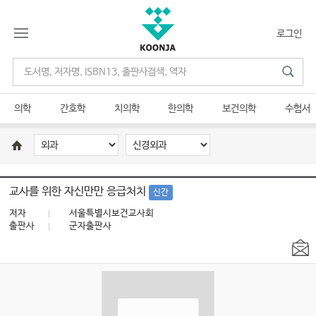
로그인
의학
간호학
치의학
한의학
보건의학
수험서
교사를 위한 자신만만 응급처치
신간
저자
서울특별시보건교사회
출판사
군자출판사