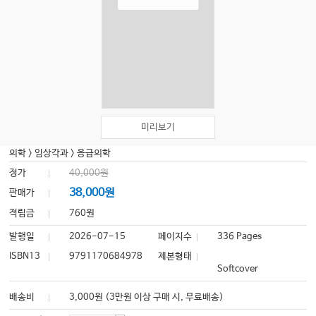
미리보기
의학
>
임상각과
>
응급의학
정가
40,000원
38,000원
판매가
적립금
760원
발행일
2026-07-15
페이지수
336 Pages
ISBN13
9791170684978
제본형태
Softcover
배송비
3,000원 (3만원 이상 구매 시, 무료배송)