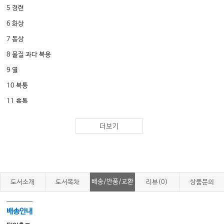
5 경련
6 화상
7 동상
8 물질 과다 복용
9 열
10 복통
11 흉통
12 동물에게 물렸을 때
더보기
13 벌레에 물렸을 때
14 이물이 박혔을 때
15 의식 저하
16 물에 빠졌을 때
배송/반품/교환
도서소개
도서목차
리뷰(0)
상품문의
17 호흡곤란
18 심정지
배송안내