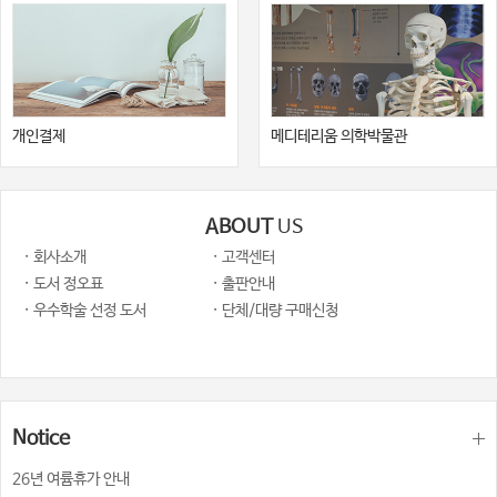
개인결제
메디테리움 의학박물관
ABOUT
US
· 회사소개
· 고객센터
· 도서 정오표
· 출판안내
· 우수학술 선정 도서
· 단체/대량 구매신청
Notice
26년 여륨휴가 안내