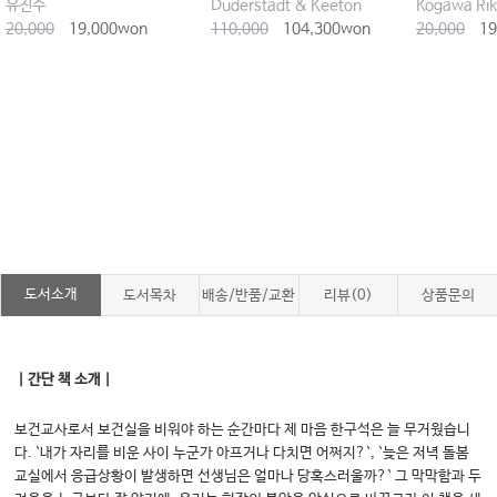
유진수
Duderstadt & Keeton
20,000
19,000won
110,000
104,300won
20,000
19
도서소개
도서목차
배송/반품/교환
리뷰(0)
상품문의
｜간단 책 소개｜
보건교사로서 보건실을 비워야 하는 순간마다 제 마음 한구석은 늘 무거웠습니
다. `내가 자리를 비운 사이 누군가 아프거나 다치면 어쩌지?`, `늦은 저녁 돌봄
교실에서 응급상황이 발생하면 선생님은 얼마나 당혹스러울까?` 그 막막함과 두