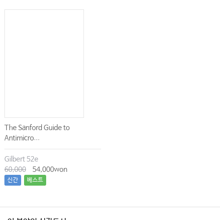
The Sanford Guide to
Antimicro...
Gilbert 52e
60,000
54,000won
신간
베스트