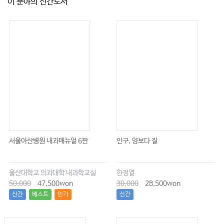
이 분야의 신간도서
서울아산병원 내과매뉴얼 6판
인구, 양보다 질
울산대학교 의과대학 내과학교실
한정열
50,000
47,500won
30,000
28,500won
신간
베스트
인기
신간