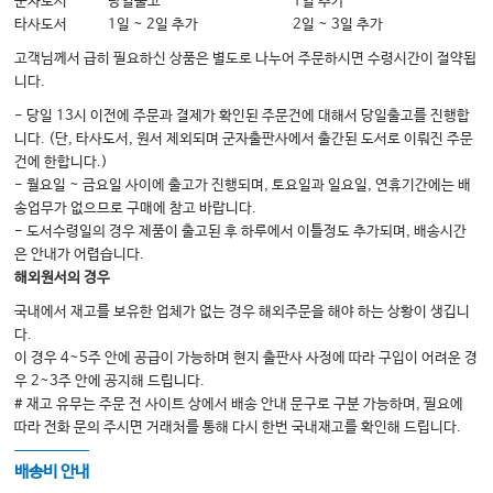
군자도서
당일출고
1일 추가
타사도서
1일 ~ 2일 추가
2일 ~ 3일 추가
SECTION 04 시공간 지각
고객님께서 급히 필요하신 상품은 별도로 나누어 주문하시면 수령시간이 절약됩
Chapter 17 시공간 지각 과정
니다.
Chapter 18 시공간 지각 평가
- 당일 13시 이전에 주문과 결제가 확인된 주문건에 대해서 당일출고를 진행합
니다. (단, 타사도서, 원서 제외되며 군자출판사에서 출간된 도서로 이뤄진 주문
Chapter 19 시공간 지각 재활
건에 한합니다.)
- 월요일 ~ 금요일 사이에 출고가 진행되며, 토요일과 일요일, 연휴기간에는 배
송업무가 없으므로 구매에 참고 바랍니다.
SECTION 05 집행기능
- 도서수령일의 경우 제품이 출고된 후 하루에서 이틀정도 추가되며, 배송시간
Chapter 20 집행기능
은 안내가 어렵습니다.
해외원서의 경우
Chapter 21 집행기능 평가
국내에서 재고를 보유한 업체가 없는 경우 해외주문을 해야 하는 상황이 생깁니
Chapter 22 집행기능 장애의 재활
다.
이 경우 4~5주 안에 공급이 가능하며 현지 출판사 사정에 따라 구입이 어려운 경
우 2~3주 안에 공지해 드립니다.
SECTION 06 기분, 동기
# 재고 유무는 주문 전 사이트 상에서 배송 안내 문구로 구분 가능하며, 필요에
Chapter 23 기분 관련 신경망
따라 전화 문의 주시면 거래처를 통해 다시 한번 국내재고를 확인해 드립니다.
Chapter 24 기분/동기의 평가
배송비 안내
Chapter 25 기분/동기 장애 재활