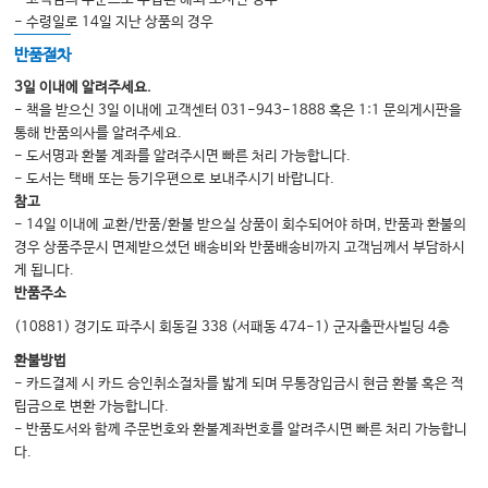
Chapter 34 실어증의 재활
- 수령일로 14일 지난 상품의 경우
반품절차
Part 04. 신경인지기능검사
3일 이내에 알려주세요.
- 책을 받으신 3일 이내에 고객센터 031-943-1888 혹은 1:1 문의게시판을
Chapter 35 전반적인 신경심리검사: MMSE, MoCA, NCSE, CIST
통해 반품의사를 알려주세요.
Chapter 36 신경심리평가 총집: 서울신경심리검사, 한국판 CERAD 평가집
- 도서명과 환불 계좌를 알려주시면 빠른 처리 가능합니다.
- 도서는 택배 또는 등기우편으로 보내주시기 바랍니다.
Chapter 37 전산화 신경인지기능검사의 개요
참고
- 14일 이내에 교환/반품/환불 받으실 상품이 회수되어야 하며, 반품과 환불의
경우 상품주문시 면제받으셨던 배송비와 반품배송비까지 고객님께서 부담하시
Part 05. 인지재활을 위한 특별 접근법
게 됩니다.
Chapter 38 인지재활을 위한 운동
반품주소
Chapter 39 인지재활을 위한 비침습적 뇌자극
(10881) 경기도 파주시 회동길 338 (서패동 474-1) 군자출판사빌딩 4층
Chapter 40 인지재활과 심리재활중재
환불방법
- 카드결제 시 카드 승인취소절차를 밟게 되며 무통장입금시 현금 환불 혹은 적
Chapter 41 컴퓨터를 이용한 인지평가 및 재활
립금으로 변환 가능합니다.
Chapter 42 사회인지와 의사소통
- 반품도서와 함께 주문번호와 환불계좌번호를 알려주시면 빠른 처리 가능합니
다.