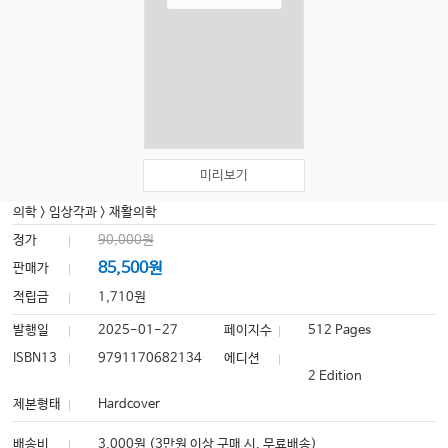
미리보기
의학
>
임상각과
>
재활의학
정가
90,000원
85,500원
판매가
적립금
1,710원
발행일
2025-01-27
페이지수
512 Pages
ISBN13
9791170682134
에디션
2 Edition
제본형태
Hardcover
배송비
3,000원 (3만원 이상 구매 시, 무료배송)