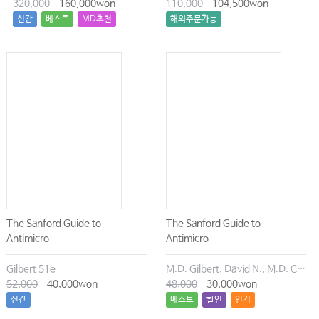
320,000
160,000won
110,000
104,500won
신간
베스트
MD추천
해외주문가능
The Sanford Guide to
The Sanford Guide to
Antimicro...
Antimicro...
Gilbert 51e
M.D. Gilbert, David N., M.D. Chambers, Henry F., M.D. Eliopoulos, George M., M.D. Saag, Michael S., M.D. Pavia, Andrew T.
52,000
40,000won
48,000
30,000won
신간
베스트
할인
인기