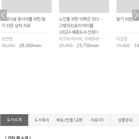
요양시설 종사자를 위한 알
노인을 위한 의학은 있다 –
알기 쉬운 치
기 쉬운 상처 치료
고령자진료의 바이블
(2024 세종도서 선정!)
조안영
히구치 마사야, 우에무라 타케시
이강준
30,000
28,500won
25,000
23,750won
15,000
14
도서소개
도서목차
배송/반품/교환
리뷰(0)
상품문의
｜간단 책 소개｜