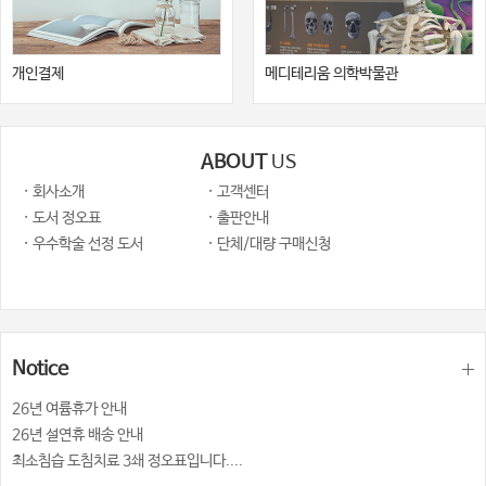
개인결제
메디테리움 의학박물관
ABOUT
US
· 회사소개
· 고객센터
· 도서 정오표
· 출판안내
· 우수학술 선정 도서
· 단체/대량 구매신청
Notice
26년 여륨휴가 안내
26년 설연휴 배송 안내
최소침습 도침치료 3쇄 정오표입니다....