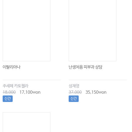
이탈리아나
난생처음 피부과 상담
주세페 카토첼라
성재영
18,000
17,100won
37,000
35,150won
신간
신간