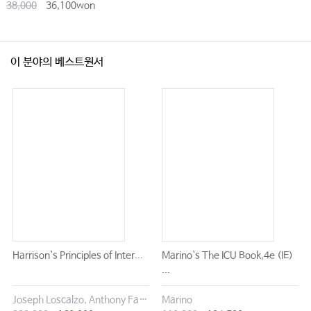
38,000
36,100won
이 분야의 베스트원서
Harrison`s Principles of Inter...
Marino`s The ICU Book,4e (IE)
...
Joseph Loscalzo, Anthony Fauci, Dennis Kasper, Stephen Hauser, Dan Longo, J. Larry Jameson
Marino