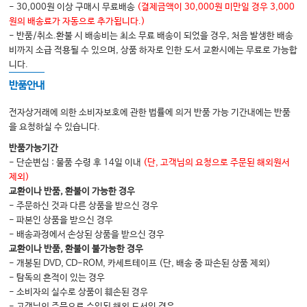
- 30,000원 이상 구매시 무료배송
(결제금액이 30,000원 미만일 경우 3,000
원의 배송료가 자동으로 추가됩니다.)
- 반품/취소.환불 시 배송비는 최소 무료 배송이 되었을 경우, 처음 발생한 배송
SECTION 07 실행증
비까지 소급 적용될 수 있으며, 상품 하자로 인한 도서 교환시에는 무료로 가능합
Chapter 26 실행증 관련 신경망
니다.
Chapter 27 실행증의 평가
반품안내
Chapter 28 실행증의 재활
전자상거래에 의한 소비자보호에 관한 법률에 의거 반품 가능 기간내에는 반품
을 요청하실 수 있습니다.
SECTION 08 의사결정
반품가능기간
- 단순변심 : 물품 수령 후 14일 이내
(단, 고객님의 요청으로 주문된 해외원서
Chapter 29 의사결정 및 갈등
제외)
Chapter 30 의사결정 평가
교환이나 반품, 환불이 가능한 경우
- 주문하신 것과 다른 상품을 받으신 경우
Chapter 31 의사결정 재활
- 파본인 상품을 받으신 경우
- 배송과정에서 손상된 상품을 받으신 경우
교환이나 반품, 환불이 불가능한 경우
SECTION 09 언어
- 개봉된 DVD, CD-ROM, 카세트테이프 (단, 배송 중 파손된 상품 제외)
Chapter 32 생물학적 기반의 언어처리 과정
- 탐독의 흔적이 있는 경우
- 소비자의 실수로 상품이 훼손된 경우
Chapter 33 언어 장애의 평가
- 고객님의 주문으로 수입된 해외 도서인 경우