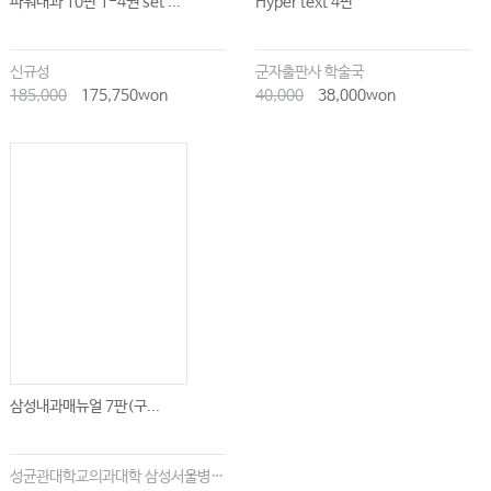
파워내과 10판 1-4권 set ...
Hyper text 4판
신규성
군자출판사 학술국
185,000
175,750won
40,000
38,000won
삼성내과매뉴얼 7판(구...
성균관대학교의과대학 삼성서울병원내과