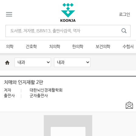
로그인
의학
간호학
치의학
한의학
보건의학
수험서
치매와 인지재활 2판
저자
대한뇌신경재활학회
출판사
군자출판사