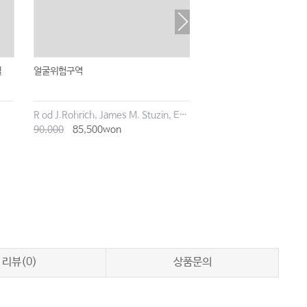
월
얼굴위험구역
R od J.Rohrich, James M. Stuzin, Erez Dayan, E. Victor Ross
90,000
85,500won
리뷰(0)
상품문의