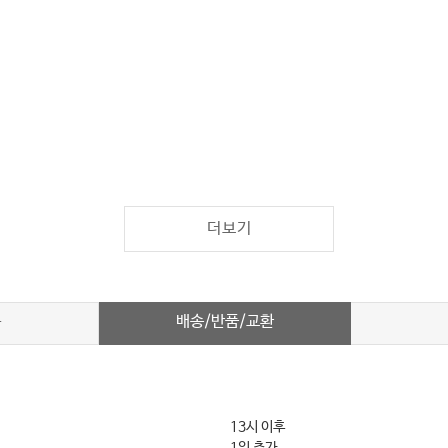
더보기
배송/반품/교환
차
13시 이후