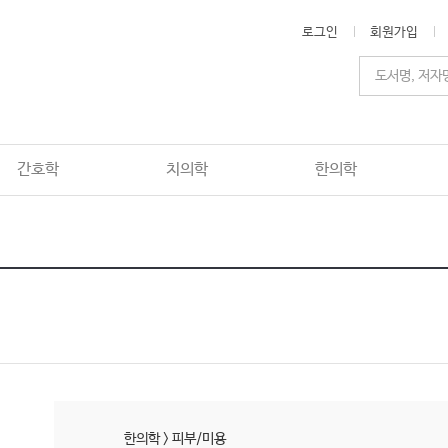
로그인
회원가입
간호학
치의학
한의학
한의학
>
피부/미용