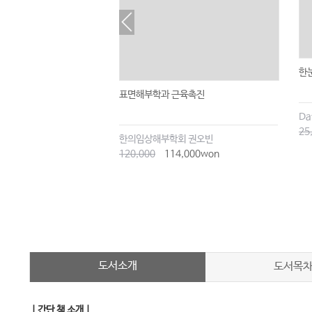
한
표면해부학과 근육촉진
25
한의임상해부학회 권오빈
120,000
114,000won
도서소개
도서목
｜간단 책 소개｜