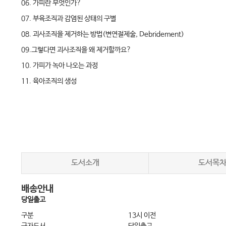
06. 가피란 무엇인가?
07. 부육조직과 감염된 상태의 구별
08. 괴사조직을 제거하는 방법(변연절제술, Debridement)
09.그렇다면 괴사조직을 왜 제거할까요?
10. 가피가 녹아 나오는 과정
11. 육아조직의 생성
12. 소독보다는 물로 씻는 것이 상처치료에 유리하다
13. 한의원에서 상처를 치료하는 방법
14. 화상의 분류
15. 자연재생 상처치료의 목표
16. 부위별 화상치료
도서소개
도서목
17. 손가락 구축이 된 상태의 치료
배송안내
18. 화상치료의 응급처치
당일출고
19. 응급처치 후 상처가 악화되는 이유
구분
13시 이전
20. 수포를 보존하세요