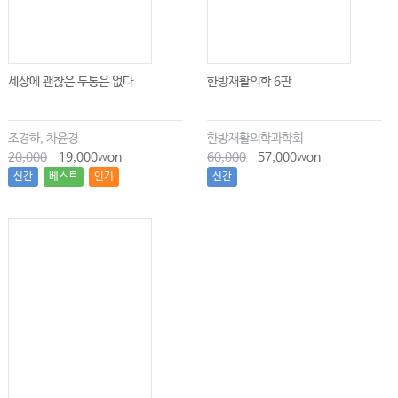
세상에 괜찮은 두통은 없다
한방재활의학 6판
조경하, 차윤경
한방재활의학과학회
20,000
19,000won
60,000
57,000won
신간
베스트
인기
신간