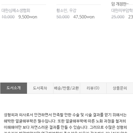
암 개정판-
대한심폐소생협회
황소민, 우강
대한피부암학
10,000
9,500won
50,000
47,500won
25,000
23
도서소개
도서목차
배송/반품/교환
리뷰(0)
상품문의
성형외과 의사로서 안전하면서 만족할 만한 수술 및 시술 결과를 얻기 위해서는
해박한 얼굴해부학은 필수입니다. 또한 얼굴해부학에 따른 노화 과정을 철저히
이해해야만 보다 자연스러운 결과를 만들 수 있습니다. 그러므로 수많은 성형외