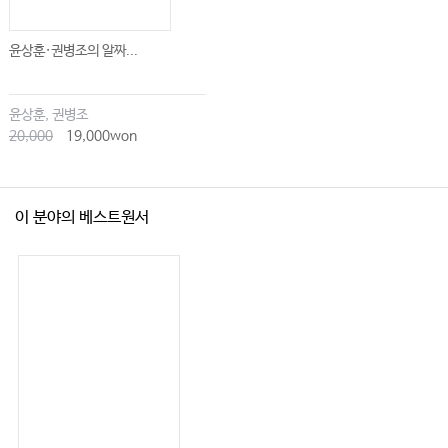
윤상훈·권병조의 알짜...
윤상훈, 권병조
20,000
19,000won
이 분야의 베스트원서