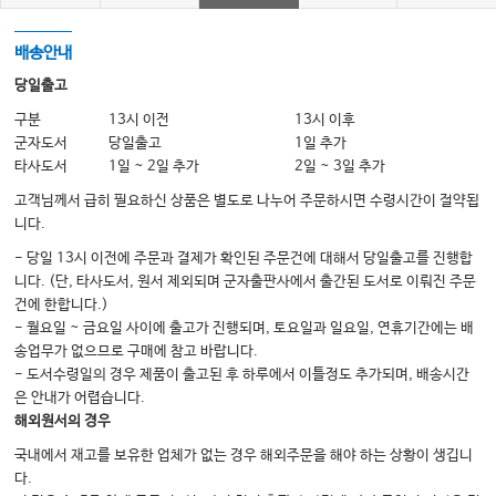
14. 얼굴위험구역 5 – 코부위(Facial Danger Zone 5 – Nasal Region)
15. 얼굴위험구역 6 – 눈확아래부위(Facial Danger Zone 6 – Infraorbital
배송안내
Region)
당일출고
구분
13시 이전
13시 이후
PART III: 에너지 기반 장치(Energy-Based Devices)
군자도서
당일출고
1일 추가
16. 박피성(기화성) 레이저의 사용에 있어서 안전성을 최대화하는 방법
타사도서
1일 ~ 2일 추가
2일 ~ 3일 추가
(Maximizing Safety with Ablative Lasers)
고객님께서 급히 필요하신 상품은 별도로 나누어 주문하시면 수령시간이 절약됩
17. 비박피성 레이저에서의 안전성을 최대화하는 방법(Maximizing Safety
니다.
with Nonablative Lasers)
- 당일 13시 이전에 주문과 결제가 확인된 주문건에 대해서 당일출고를 진행합
18. 트라이클로로아세트산과 제스너 화학박피의 안전성(Trichloroacetic Acid
니다. (단, 타사도서, 원서 제외되며 군자출판사에서 출간된 도서로 이뤄진 주문
Combined with Jessner’s Chemical Peel Safety)
건에 한합니다.)
- 월요일 ~ 금요일 사이에 출고가 진행되며, 토요일과 일요일, 연휴기간에는 배
19. 고주파를 사용하는 장비에서 안전성을 최대화하는 방법(Maximizing
송업무가 없으므로 구매에 참고 바랍니다.
Safety with Radiofrequency-Based Devices)
- 도서수령일의 경우 제품이 출고된 후 하루에서 이틀정도 추가되며, 배송시간
20. 냉각지방분해술의 안전성을 최대화하는 방법(Maximizing Safety with
은 안내가 어렵습니다.
Cryolipolysis)
해외원서의 경우
21. 마이크로니들링의 안전성을 최대화하는 방법(Maximizing Safety with
국내에서 재고를 보유한 업체가 없는 경우 해외주문을 해야 하는 상황이 생깁니
Microneedling)
다.