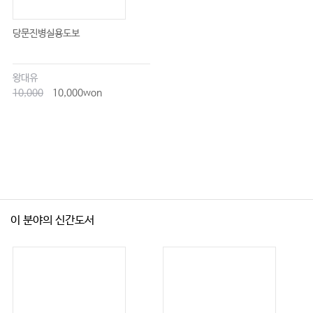
당문진병실용도보
왕대유
10,000
10,000won
이 분야의 신간도서