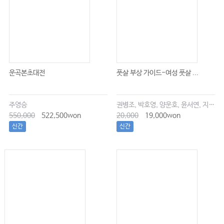
운곡본초대전
풋살 부상 가이드-여성 풋살 ...
주영승
권병조, 박호영, 양운호, 윤서연, 지현우
550,000
522,500won
20,000
19,000won
신간
신간