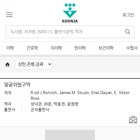
로그인
의학
간호학
치의학
한의학
보건의학
수험서
얼굴위험구역
저자
R od J.Rohrich, James M. Stuzin, Erez Dayan, E. Victor
Ross
역자
성낙관, 허준, 박동권, 윤원영
출판사
군자출판사