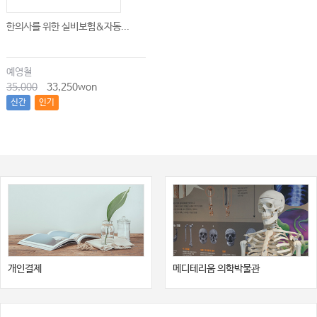
한의사를 위한 실비보험&자동...
예영철
35,000
33,250won
신간
인기
개인결제
메디테리움 의학박물관