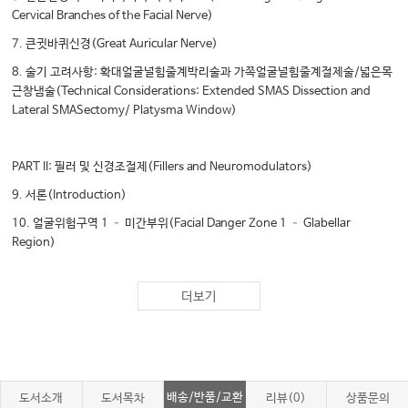
Cervical Branches of the Facial Nerve)
7. 큰귓바퀴신경(Great Auricular Nerve)
8. 술기 고려사항: 확대얼굴널힘줄계박리술과 가쪽얼굴널힘줄계절제술/넓은목
근창냄술(Technical Considerations: Extended SMAS Dissection and
Lateral SMASectomy/ Platysma Window)
PART II: 필러 및 신경조절제(Fillers and Neuromodulators)
9. 서론(Introduction)
10. 얼굴위험구역 1 – 미간부위(Facial Danger Zone 1 – Glabellar
Region)
11. 얼굴위험구역 2 – 관자부위(Facial Danger Zone 2 – Temporal
Region)
더보기
12. 얼굴위험구역 3 – 입주변부위(Facial Danger Zone 3 – Perioral
Region)
13. 얼굴위험구역 4 – 코입술부위(Facial Danger Zone 4 – Nasolabial
Region)
배송/반품/교환
도서소개
도서목차
리뷰(0)
상품문의