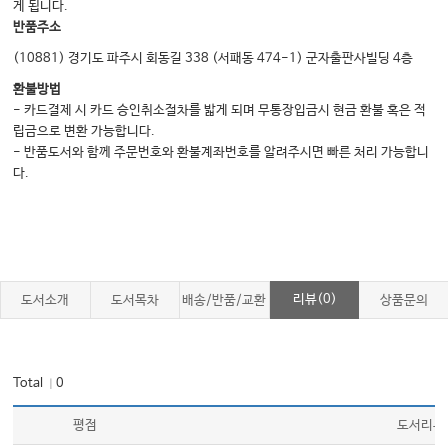
게 됩니다.
반품주소
(10881) 경기도 파주시 회동길 338 (서패동 474-1) 군자출판사빌딩 4층
환불방법
- 카드결제 시 카드 승인취소절차를 밟게 되며 무통장입금시 현금 환불 혹은 적
립금으로 변환 가능합니다.
- 반품도서와 함께 주문번호와 환불계좌번호를 알려주시면 빠른 처리 가능합니
다.
리뷰(0)
도서소개
도서목차
배송/반품/교환
상품문의
Total
0
｜
평점
도서리뷰