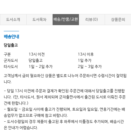
8 Ultrasonic Instrumentation Technique 131
9 Ultrasonic Instrumentation Clinician–Patient Positioning 155
배송/반품/교환
도서소개
도서목차
리뷰(0)
상품문의
10 Ultrasonic Instrumentation Technique Modules 186
11 Case Studies in Ultrasonic Debridement 226
배송안내
Index 248
당일출고
구분
13시 이전
13시 이후
군자도서
당일출고
1일 추가
타사도서
1일 ~ 2일 추가
2일 ~ 3일 추가
고객님께서 급히 필요하신 상품은 별도로 나누어 주문하시면 수령시간이 절약됩
니다.
- 당일 13시 이전에 주문과 결제가 확인된 주문건에 대해서 당일출고를 진행합
니다. (단, 타사도서, 원서 제외되며 군자출판사에서 출간된 도서로 이뤄진 주문
건에 한합니다.)
- 월요일 ~ 금요일 사이에 출고가 진행되며, 토요일과 일요일, 연휴기간에는 배
송업무가 없으므로 구매에 참고 바랍니다.
- 도서수령일의 경우 제품이 출고된 후 하루에서 이틀정도 추가되며, 배송시간
은 안내가 어렵습니다.