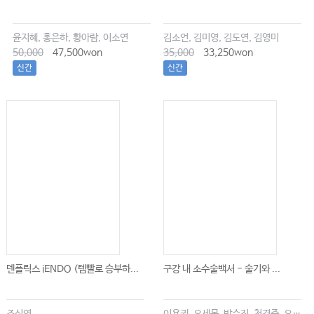
윤지혜, 홍은하, 황아람, 이소연
김소언, 김미영, 김도연, 김영미
50,000
47,500won
35,000
33,250won
신간
신간
덴플릭스 iENDO (템빨로 승부하...
구강 내 소수술백서 - 술기와 ...