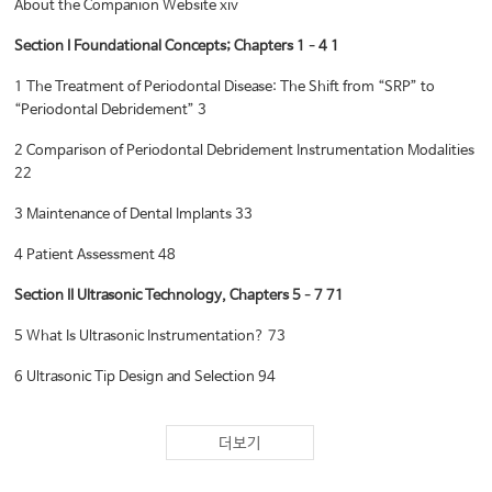
About the Companion Website xiv
Section I Foundational Concepts; Chapters 1–4 1
1 The Treatment of Periodontal Disease: The Shift from “SRP” to
“Periodontal Debridement” 3
2 Comparison of Periodontal Debridement Instrumentation Modalities
22
3 Maintenance of Dental Implants 33
4 Patient Assessment 48
Section II Ultrasonic Technology, Chapters 5–7 71
5 What Is Ultrasonic Instrumentation? 73
6 Ultrasonic Tip Design and Selection 94
7 Aerosol Management 115
더보기
Section III Clinical Application, Chapters 8–11 129