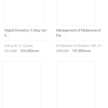
Digital Dentistry: A Step-by-
Management of Melanoma of
S...
the ...
Arthur R. G. Cortes
Al Haitham Al Shetawi, MD, DMD
351,200
334,000won
209,000
197,800won