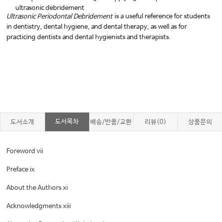
ultrasonic debridement
Ultrasonic Periodontal Debridement
is a useful reference for students
in dentistry, dental hygiene, and dental therapy, as well as for
practicing dentists and dental hygienists and therapists.
도서목차
도서소개
배송/반품/교환
리뷰(0)
상품문의
Foreword vii
Preface ix
About the Authors xi
Acknowledgments xiii