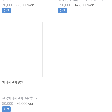
조신연
이용권, 오세목, 박수진, 천경준, 오한솔
70,000
66,500won
150,000
142,500won
신간
신간
치과재료학 9판
한국치과재료학교수협의회
80,000
76,000won
신간