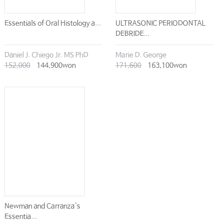
Essentials of Oral Histology a...
ULTRASONIC PERIODONTAL
DEBRIDE...
Daniel J. Chiego Jr. MS PhD
Marie D. George
152,000
144,900won
171,600
163,100won
Newman and Carranza`s
Essentia...