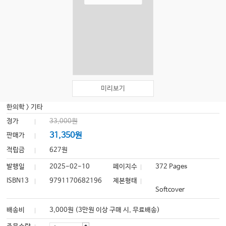
미리보기
한의학
>
기타
정가
33,000원
31,350원
판매가
적립금
627원
발행일
2025-02-10
페이지수
372 Pages
ISBN13
9791170682196
제본형태
Softcover
배송비
3,000원 (3만원 이상 구매 시, 무료배송)