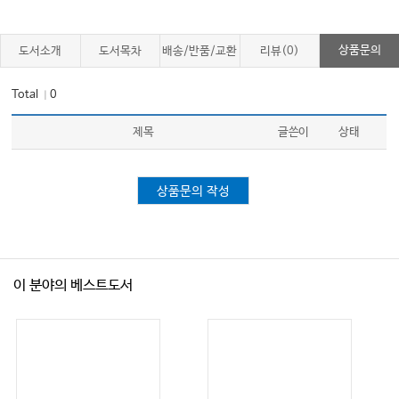
16: 유튜브 매체 활용
17: 경비 계산
상품문의
도서소개
도서목차
배송/반품/교환
리뷰(0)
18: 노무관련
Total
0
｜
19: 네이버 메모의 활용
20: 신규직원 온보딩 프로세스
제목
글쓴이
상태
21: 비대면용 설문지
22: 비대면 결제 앱 활용(결제선생 등)
상품문의 작성
에필로그: 한의학 경영, 그 두 번째 도전
이 분야의 베스트도서