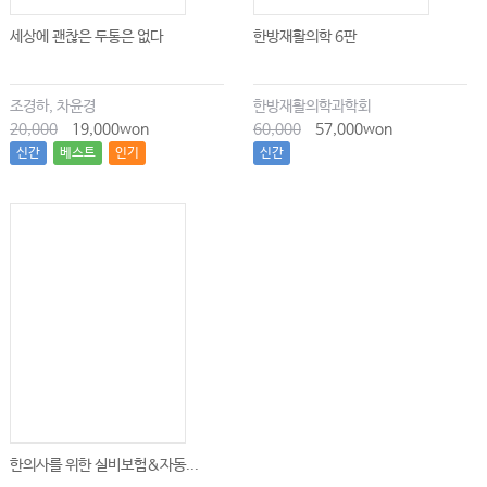
세상에 괜찮은 두통은 없다
한방재활의학 6판
조경하, 차윤경
한방재활의학과학회
20,000
19,000won
60,000
57,000won
신간
베스트
인기
신간
한의사를 위한 실비보험&자동...