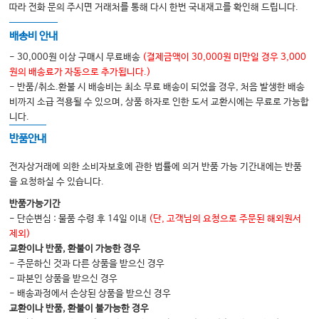
따라 전화 문의 주시면 거래처를 통해 다시 한번 국내재고를 확인해 드립니다.
5장 경영론
배송비 안내
01: 잘되는 한의원의 특징
- 30,000원 이상 구매시 무료배송
(결제금액이 30,000원 미만일 경우 3,000
02: 변화에 늘 깨어 있기
원의 배송료가 자동으로 추가됩니다.)
- 반품/취소.환불 시 배송비는 최소 무료 배송이 되었을 경우, 처음 발생한 배송
03: Two Track 한의원
비까지 소급 적용될 수 있으며, 상품 하자로 인한 도서 교환시에는 무료로 가능합
04: 단순한 것이 가장 강력하다
니다.
05: 나를 경영하라
반품안내
06: 입원실 한의원의 흥망성쇠에 대해
전자상거래에 의한 소비자보호에 관한 법률에 의거 반품 가능 기간내에는 반품
07: 기회의 신
을 요청하실 수 있습니다.
반품가능기간
- 단순변심 : 물품 수령 후 14일 이내
(단, 고객님의 요청으로 주문된 해외원서
6장 성공론
제외)
01: 동네 한의원으로 성공하기
교환이나 반품, 환불이 가능한 경우
- 주문하신 것과 다른 상품을 받으신 경우
02: 성공하는 기버가 되기
- 파본인 상품을 받으신 경우
03: 세금과 노무 그리고 사람
- 배송과정에서 손상된 상품을 받으신 경우
교환이나 반품, 환불이 불가능한 경우
04: 상권 공부가 필요한 이유