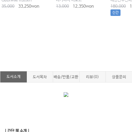
Gabriëlle Rutten
타카하시 히로코
대한산부인과
35,000
33,250won
13,000
12,350won
180,000
1
신간
도서소개
도서목차
배송/반품/교환
리뷰(0)
상품문의
｜간단 책 소개｜