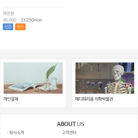
예영철
35,000
33,250won
신간
인기
개인결제
메디테리움 의학박물관
ABOUT
US
· 회사소개
· 고객센터