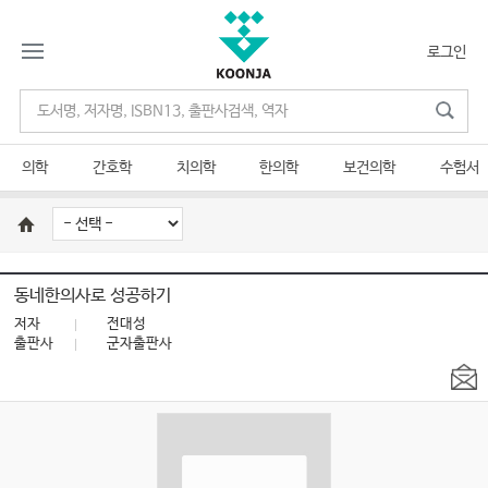
로그인
의학
간호학
치의학
한의학
보건의학
수험서
동네한의사로 성공하기
저자
전대성
출판사
군자출판사