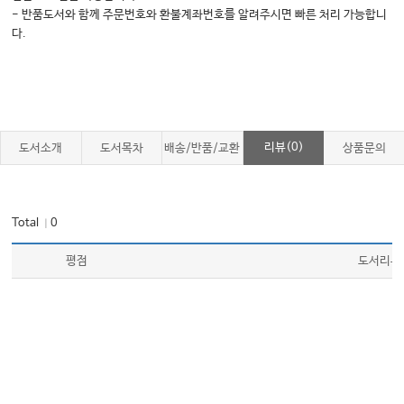
01: 구글 드라이브 활용하기
- 반품도서와 함께 주문번호와 환불계좌번호를 알려주시면 빠른 처리 가능합니
02: NAS 활용하기
다.
03: 구글 원격 데스크톱 활용
04: 보험청구 앱 활용
05: 원내 보안관련
06: 구글 데스크톱 드라이브
리뷰(0)
도서소개
도서목차
배송/반품/교환
상품문의
07: 미리캔버스의 활용
08: 알리고 문자의 활용
Total
0
｜
09: 챗GPT의 활용
10: Atlas앱과 Muscle premium 앱 활용
평점
도서리뷰
11: 설진의 활용
12: 매 분기 성과표 활용
13: OCR 텍스트 스캐너와 ClrScanner, 모바일 팩스 앱 활용
14: 원내 스마트폰 개설
15: 네이버 예약 & 톡톡