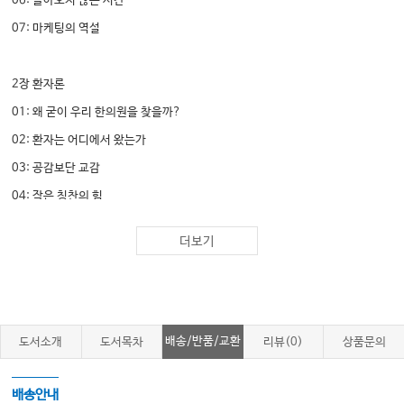
06: 돌아오지 않는 시간
07: 마케팅의 역설
2장 환자론
01: 왜 굳이 우리 한의원을 찾을까?
02: 환자는 어디에서 왔는가
03: 공감보단 교감
04: 작은 칭찬의 힘
05: 가는 피드백, 오는 피드백
더보기
06: 가격의 비밀
07: 연장과 환불을 부르는 말 한마디
3장 진료론
배송/반품/교환
도서소개
도서목차
리뷰(0)
상품문의
01: 10점을 향한 진료
02: 진료에 대한 투자는 아끼지 마라
배송안내