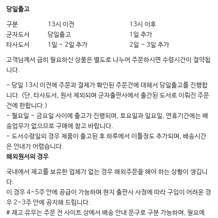
03: 나의 무기를 날카롭게 다듬어라
당일출고
04: 샤넬과 에르메스에만 사람이 몰리는 이유
구분
13시 이전
13시 이후
군자도서
당일출고
1일 추가
05: 급여 진료가 중요한 이유
타사도서
1일 ~ 2일 추가
2일 ~ 3일 추가
06: 초보 한의사를 위한 차팅 방법
고객님께서 급히 필요하신 상품은 별도로 나누어 주문하시면 수령시간이 절약됩
07: 누구나 마음속의 한의원은 있다
니다.
- 당일 13시 이전에 주문과 결제가 확인된 주문건에 대해서 당일출고를 진행합
니다. (단, 타사도서, 원서 제외되며 군자출판사에서 출간된 도서로 이뤄진 주문
4장 직원론
건에 한합니다.)
01: 모든 것은 직원에서 시작한다
- 월요일 ~ 금요일 사이에 출고가 진행되며, 토요일과 일요일, 연휴기간에는 배
송업무가 없으므로 구매에 참고 바랍니다.
02: 직원관리가 힘든 이유는 따로 있다
- 도서수령일의 경우 제품이 출고된 후 하루에서 이틀정도 추가되며, 배송시간
03: 좋은 직원 구하기
은 안내가 어렵습니다.
해외원서의 경우
04: 무엇이 그들을 움직이게 하는가
국내에서 재고를 보유한 업체가 없는 경우 해외주문을 해야 하는 상황이 생깁니
05: 항산과 항심
다.
06: 원장이 없이도 한의원이 돌아가는 법
이 경우 4~5주 안에 공급이 가능하며 현지 출판사 사정에 따라 구입이 어려운 경
우 2~3주 안에 공지해 드립니다.
07: 매뉴얼이 중요한 이유
# 재고 유무는 주문 전 사이트 상에서 배송 안내 문구로 구분 가능하며, 필요에