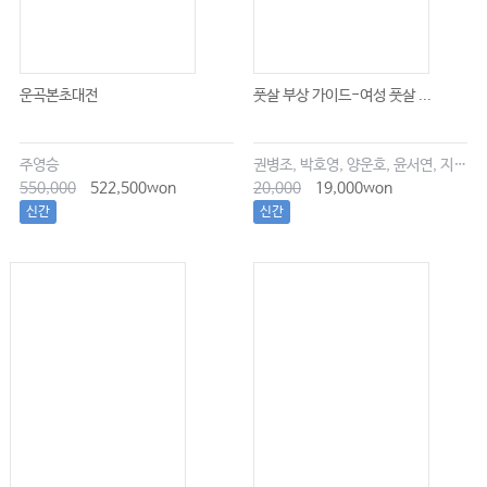
운곡본초대전
풋살 부상 가이드-여성 풋살 ...
주영승
권병조, 박호영, 양운호, 윤서연, 지현우
550,000
522,500won
20,000
19,000won
신간
신간