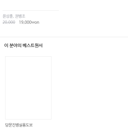
윤상훈, 권병조
20,000
19,000won
이 분야의 베스트원서
당문진병실용도보