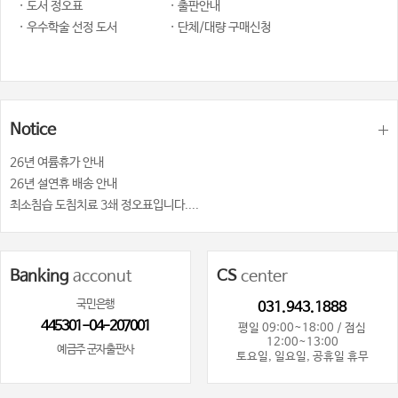
· 도서 정오표
· 출판안내
· 우수학술 선정 도서
· 단체/대량 구매신청
Notice
26년 여륨휴가 안내
26년 설연휴 배송 안내
최소침습 도침치료 3쇄 정오표입니다....
Banking
acconut
CS
center
국민은행
031.943.1888
445301-04-207001
평일 09:00~18:00 / 점심
12:00~13:00
예금주 군자출판사
토요일, 일요일, 공휴일 휴무