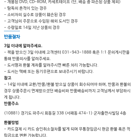
- 개봉된 DVD, CD-ROM, 카세트테이프 (단, 배송 중 파손된 상품 제외)
05: 부동산 공부하는 한의사
- 탐독의 흔적이 있는 경우
- 소비자의 실수로 상품이 훼손된 경우
06: 새로운 시도, 새로운 확장
- 고객님의 주문으로 수입된 해외 도서인 경우
07: 아웃풋의 시대
- 수령일로 14일 지난 상품의 경우
반품절차
7장 인생론
3일 이내에 알려주세요.
- 책을 받으신 3일 이내에 고객센터 031-943-1888 혹은 1:1 문의게시판을
01: 초년의 성공이 위험한 이유
통해 반품의사를 알려주세요.
02: 오르막과 내리막
- 도서명과 환불 계좌를 알려주시면 빠른 처리 가능합니다.
- 도서는 택배 또는 등기우편으로 보내주시기 바랍니다.
03: 끌어당김의 법칙과 운의 관계
참고
04: 일상에서의 새로운 자극
- 14일 이내에 교환/반품/환불 받으실 상품이 회수되어야 하며, 반품과 환불의
경우 상품주문시 면제받으셨던 배송비와 반품배송비까지 고객님께서 부담하시
05: 행복한 자가 진정한 승자
게 됩니다.
06: 미래의 한의학
반품주소
07: 한의원의 12가지 성공법칙
(10881) 경기도 파주시 회동길 338 (서패동 474-1) 군자출판사빌딩 4층
환불방법
- 카드결제 시 카드 승인취소절차를 밟게 되며 무통장입금시 현금 환불 혹은 적
8장 전대성 원장의 팁
립금으로 변환 가능합니다.