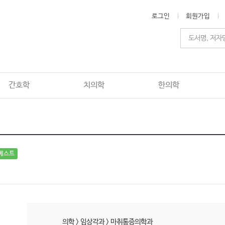
로그인
회원가입
간호학
치의학
한의학
베스트
의학
>
임상각과
>
마취통증의학과