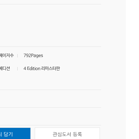
페이지수
792Pages
에디션
4 Edition 리마스터판
니 담기
관심도서 등록