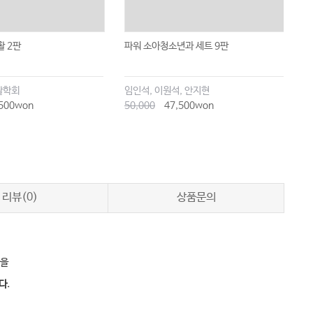
 2판
파워 소아청소년과 세트 9판
조
활학회
임인석, 이원석, 안지현
대
500won
50,000
47,500won
1
리뷰(0)
상품문의
판을
다.