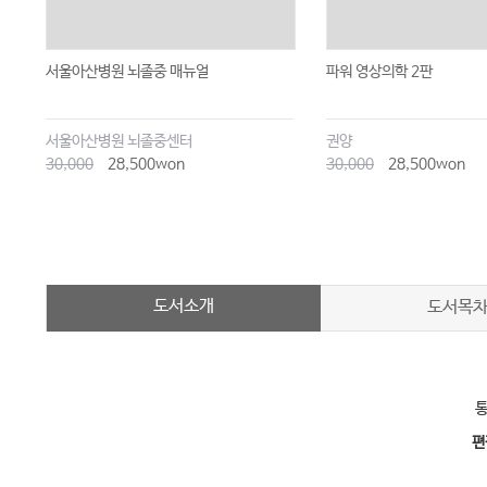
서울아산병원 뇌졸중 매뉴얼
파워 영상의학 2판
서울아산병원 뇌졸중센터
권양
30,000
28,500won
30,000
28,500won
도서소개
도서목
통
편