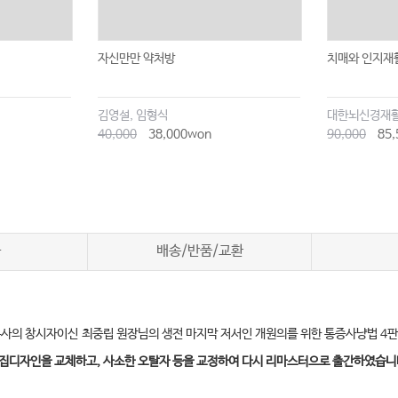
자신만만 약처방
치매와 인지재활
김영설, 임형식
대한뇌신경재
40,000
38,000won
90,000
85,
차
배송/반품/교환
사의 창시자이신
최중립 원장님의 생전 마지막 저서인 개원의를 위한 통증사냥법 4
집디자인을 교체하고, 사소한 오탈자 등을 교정하여 다시 리마스터으로 출간하였습니