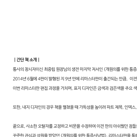
｜간단 책 소개｜
통사의 창시자이신 최중립 원장님의 생전 마지막 저서인 <개원의를 위한 통
2014년 6월에 4판이 발행된 지 9년 만에 리마스터판이 출간되는 만큼, 이
이번 리마스터판 편집 과정을 거치며, 표지 디자인은 금색과 검은색을 주요
또한, 내지 디자인의 경우 책을 펼쳤을 때 가독성을 높이려 파트 제목, 인덱스
끝으로, 사소한 오탈자를 교정하고 비문을 수정하여 이전 판의 아쉬웠던 점
꾸준한 관심과 성원을 받았던 <개원의를 위한 통증사냥법>, 리마스터판을 통