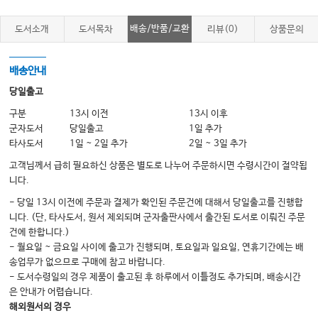
배송/반품/교환
도서소개
도서목차
리뷰(0)
상품문의
A:
부록
심폐소생술 기초
B:
부록
응급처치 장비 및 물품
배송안내
C:
부록
식수 소독
당일출고
D:
부록
수액과 전해질 보충
구분
13시 이전
13시 이후
군자도서
E:
당일출고
1일 추가
부록
생존율의 향상
타사도서
1일 ~ 2일 추가
2일 ~ 3일 추가
고객님께서 급히 필요하신 상품은 별도로 나누어 주문하시면 수령시간이 절약됩
니다.
- 당일 13시 이전에 주문과 결제가 확인된 주문건에 대해서 당일출고를 진행합
니다. (단, 타사도서, 원서 제외되며 군자출판사에서 출간된 도서로 이뤄진 주문
건에 한합니다.)
- 월요일 ~ 금요일 사이에 출고가 진행되며, 토요일과 일요일, 연휴기간에는 배
송업무가 없으므로 구매에 참고 바랍니다.
- 도서수령일의 경우 제품이 출고된 후 하루에서 이틀정도 추가되며, 배송시간
은 안내가 어렵습니다.
해외원서의 경우