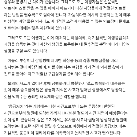
.
경우와 분명히 큰 차이가 있습니다
그러므로 모든 여행자들은 전문적인
의료서비스를 받을 수 있을 때까지 아프거나 다친 사람들에게 적절한 치료를
.
하는 방법을 필수적으로 알아야 합니다
가능하다면 의사와 동행하는 것이 매우
이상적이지만 좋은 의사라도 지리적인 조건과 이용할 수 있는 의료장비 문제로
.
치료하는 데에는 많은 제한점이 있습니다
,
그러므로 모든 여행자는 이에 대처하는 야생의학
즉 기본적인 야생응급처치
과정을 습득하는 것이 자신의 생명을 보존하는 데 필수적일 뿐만 아니라 타인의
.
생명을 구할 수도 있습니다
아울러 부상이나 감염병에 대비한 파상풍 등의 각종 예방접종을 미리
,
실시하는 것이 바람직하며
이를 위해서는 여행을 가기 전에 의사를 찾아가
.
진료를 받아야 하고 적절한 구급상자를 준비해야 합니다
불의의 사고가 일어난 후에 당황하거나 흥분하지 않고 침착하게 대응하는
것이 매우 중요한데 많은 경험과 지식은 사고가 일어난 상황에서도 당황하는
.
것을 막아주는 중요한 해독제와 같은 역할을 합니다
‘
’
응급처치
라는 개념에는 다친 시간으로부터 또는 주증상이 발현된
10~30
시간으로부터 병원에 도착하기까지
분 정도의 시간 지연이 예상된다는
.
것이 깔려 있습니다
깊은 오지에서는 유사한 사고나 질병이 발생하면 병원에
도착하는 데 오랜 시간이 걸릴 수 있으므로 야생에서의 적절한 응급처치에는
.
기본적인 응급처치 원리와 다른 의학적이고 논리적인 사고가 필요합니다