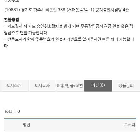
반품주소
(10881) 경기도 파주시 회동길 338 (서패동 474-1) 군자출판사빌딩 4층
환불방법
- 카드결제 시 카드 승인취소절차를 밟게 되며 무통장입금시 현금 환불 혹은 적
립금으로 변환 가능합니다.
- 반품도서와 함께 주문번호와 환불계좌번호를 알려주시면 빠른 처리 가능합니
다.
리뷰(0)
도서소개
도서목차
배송/반품/교환
상품문의
Total
0
｜
평점
도서리뷰