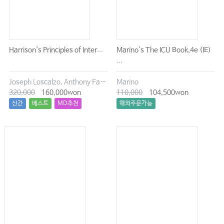
Harrison`s Principles of Inter...
Marino`s The ICU Book,4e (IE)
...
Joseph Loscalzo, Anthony Fauci, Dennis Kasper, Stephen Hauser, Dan Longo, J. Larry Jameson
Marino
320,000
160,000won
110,000
104,500won
신간
베스트
MD추천
해외주문가능