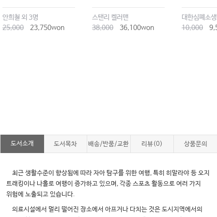
안희철 외 3명
스탠리 켈러맨
대한심폐소생
25,000
23,750won
38,000
36,100won
10,000
9,
도서소개
도서목차
배송/반품/교환
리뷰(0)
상품문의
,
최근 생활수준이 향상됨에 따라 자아 탐구를 위한 여행
특히 히말라야 등 오지
,
트래킹이나 나홀로 여행이 증가하고 있으며
각종 스포츠 활동으로 여러 가지
.
위험에 노출되고 있습니다
의료시설에서 멀리 떨어진 장소에서 아프거나 다치는 것은 도시지역에서의