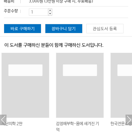
배송비
3,000원 (3만원 이상 구매 시, 무료배송)
주문수량
바로 구매하기
장바구니 담기
관심도서 등록
이 도서를 구매하신 분들이 함께 구매하신 도서입니다.
재난의학 2판
감정해부학-몸에 새겨진 기
한국전문소생
억