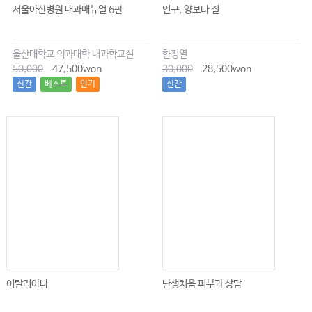
서울아산병원 내과매뉴얼 6판
인구, 양보다 질
울산대학교 의과대학 내과학교실
한정열
50,000
47,500won
30,000
28,500won
신간
베스트
인기
신간
이탈리아나
난생처음 피부과 상담