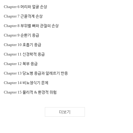
Chapter 6
머리와 얼굴 손상
Chapter 7
근골격계 손상
Chapter 8
부위별 뼈와 관절의 손상
Chapter 9
순환기 응급
Chapter 10
호흡기 응급
Chapter 11
신경학적 응급
Chapter 12
복부 응급
Chapter 13
당뇨병 응급과 알레르기 반응
Chapter 14
비뇨생식기 문제
Chapter 15
&
물리적
환경적 위험
Chapter 16
,
독
독소 그리고 독성 식물
Chapter 17
,
동물 교상
사람 교상
더보기
Chapter 18
곤충과 절지동물에 의한 교상과 자상
Chapter 19
수상 응급