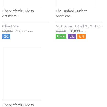
The Sanford Guide to
The Sanford Guide to
Antimicro...
Antimicro...
Gilbert 51e
M.D. Gilbert, David N., M.D. Chambers, Henry F., M.D. Eliopoulos, George M., M.D. Saag, Michael S., M.D. Pavia, Andrew T.
52,000
40,000won
48,000
30,000won
신간
베스트
할인
인기
The Sanford Guide to