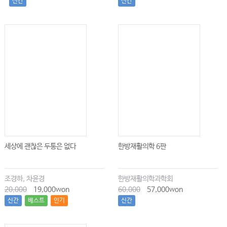
신간
신간
세상에 괜찮은 두통은 없다
한방재활의학 6판
조경하, 차윤경
한방재활의학과학회
20,000
19,000won
60,000
57,000won
신간
베스트
인기
신간