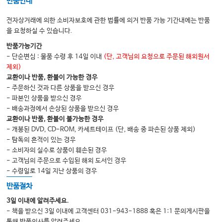
반품안내
개요 300 / 원인 300 / 치료 301 / 한약 치료 302
전자상거래에 의한 소비자보호에 관한 법률에 의거 반품 가능 기간내에는 반품
변비 303
을 요청하실 수 있습니다.
개요 303 / 원인 303 / 평가 303 / 처치 304 / 한약 치료 304
반품가능기간
장폐색 306
- 단순변심 : 물품 수령 후 14일 이내
(단, 고객님의 요청으로 주문된 해외원서
제외)
개요 306 / 원인 306 / 진단 306 / 처치 307 / 침치료 307 / 한약 치료 308
교환이나 반품, 환불이 가능한 경우
우울증 309
- 주문하신 것과 다른 상품을 받으신 경우
- 파본인 상품을 받으신 경우
개요 309 / 원인 309 / 평가 309 / 처치 310 / 통합의학적 접근 310 / 한약 치
- 배송과정에서 손상된 상품을 받으신 경우
료 310
교환이나 반품, 환불이 불가능한 경우
불면 312
- 개봉된 DVD, CD-ROM, 카세트테이프 (단, 배송 중 파손된 상품 제외)
- 탐독의 흔적이 있는 경우
배경 312 / 원인 312 / 처치 312 / 통합의학적 접근 314 / 한약 치료 315 / 비
- 소비자의 실수로 상품이 훼손된 경우
훈요법 315
- 고객님의 주문으로 수입된 해외 도서인 경우
구강점막염 317
- 수령일로 14일 지난 상품의 경우
개요 317 / 원인 317 / 처치 317 / 통합의학적 접근 318 / 한약 치료 318
반품절차
구강건조증 320
3일 이내에 알려주세요.
- 책을 받으신 3일 이내에 고객센터 031-943-1888 혹은 1:1 문의게시판을
개요 320 / 침치료 320 / 한약 치료 321
통해 반품의사를 알려주세요.