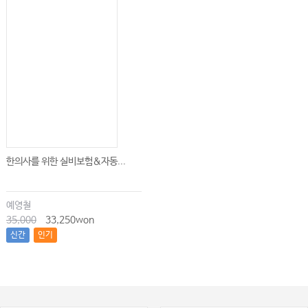
한의사를 위한 실비보험&자동...
예영철
35,000
33,250won
신간
인기