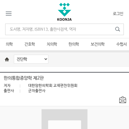
로그인
의학
간호학
치의학
한의학
보건의학
수험서
한의통합종양학 제2판
저자
대한암한의학회 교재편찬위원회
출판사
군자출판사