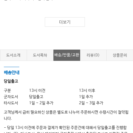
근거 중심의 통합종양학 147
더보기
통합종양학의 목적 및 필요성 149 / 통합종양학 치료법 152 / 통합종양학과 한
의학 166
암의 한의학적 접근 183
배송/반품/교환
도서소개
도서목차
리뷰(0)
상품문의
한의학 고서에서 종양에 대한 기록 185 / 암의 한의학적 원인 190 / 암의 한의
학적 병리 193 / 암의 한의학적 치료 195 / 의·한의 결합치료 204 / 적취론(積
배송안내
聚論) 209
당일출고
구분
13시 이전
13시 이후
항암본초 215
군자도서
당일출고
1일 추가
개요 217 / 각론 219
타사도서
1일 ~ 2일 추가
2일 ~ 3일 추가
고객님께서 급히 필요하신 상품은 별도로 나누어 주문하시면 수령시간이 절약됩
암의 증상에 따른 처치 257
니다.
암성 통증 259
- 당일 13시 이전에 주문과 결제가 확인된 주문건에 대해서 당일출고를 진행합