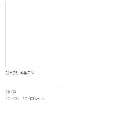
피부암 581
기저세포암 584 / 편평상피세포암 586 / 흑색종 588 / 통합의학적 접근 592 /
한의학적 치료 592
백혈병 595
개요 597 / 급성 골수성 백혈병 597 / 급성 림프모구 백혈병 601 / 만성 골수성
백혈병 603 / 만성림프구백혈병 605 / 골수형성이상증후군 607 / 다발골수종
610 / 한의학적 치료 612
당문진병실용도보
악성 림프종 619
왕대유
개요 및 역학 621 / 분류 622 / 한의학적 치료 636
10,000
10,000won
색인 641
색인 643