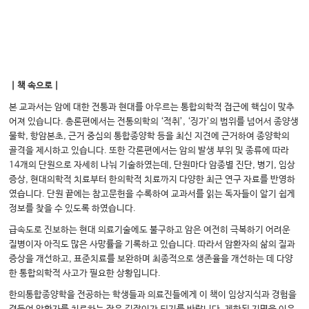
｜책 속으로｜
본 교과서는 암에 대한 전통과 현대를 아우르는 통합의학적 접근에 핵심이 맞추
어져 있습니다. 총론편에서는 전통의학의 ‘적취’, ‘징가’의 범위를 넘어서 종양생
물학, 항암본초, 근거 중심의 통합종양학 등을 최신 지견에 근거하여 종양학의
골격을 제시하고 있습니다. 또한 각론편에서는 암의 발생 부위 및 종류에 따라
14개의 단원으로 자세히 나눠 기술하였는데, 단원마다 암종별 진단, 병기, 임상
증상, 현대의학적 치료부터 한의학적 치료까지 다양한 최근 연구 자료를 반영하
였습니다. 단원 끝에는 참고문헌을 수록하여 교과서를 읽는 독자들이 알기 쉽게
정보를 찾을 수 있도록 하였습니다.
급속도로 진보하는 현대 의료기술에도 불구하고 암은 여전히 극복하기 어려운
질병이자 아직도 많은 사망률을 기록하고 있습니다. 따라서 암환자의 삶의 질과
증상을 개선하고, 표준치료를 보완하며 최종적으로 생존율을 개선하는 데 다양
한 통합의학적 사고가 필요한 상황입니다.
한의통합종양학을 전공하는 학생들과 의료진들에게 이 책이 임상지식과 경험을