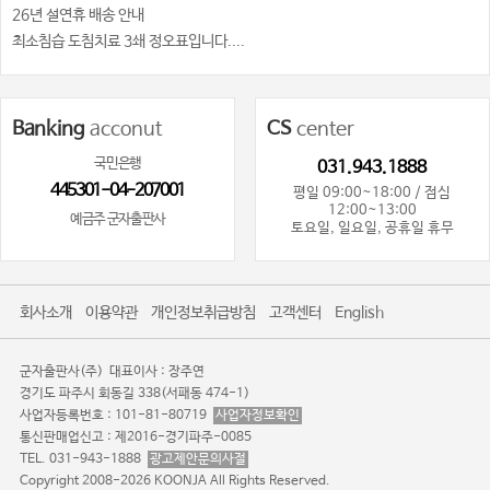
26년 설연휴 배송 안내
최소침습 도침치료 3쇄 정오표입니다....
Banking
acconut
CS
center
국민은행
031.943.1888
445301-04-207001
평일 09:00~18:00 / 점심
12:00~13:00
예금주 군자출판사
토요일, 일요일, 공휴일 휴무
회사소개
이용약관
개인정보취급방침
고객센터
English
군자출판사(주)
대표이사 : 장주연
경기도 파주시 회동길 338(서패동 474-1)
사업자등록번호 : 101-81-80719
사업자정보확인
통신판매업신고 : 제2016-경기파주-0085
TEL. 031-943-1888
광고제안문의사절
Copyright 2008-2026 KOONJA All Rights Reserved.