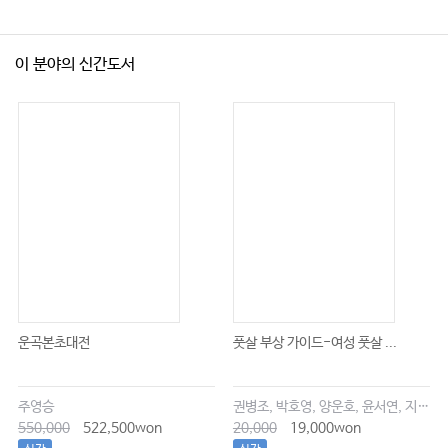
이 분야의 신간도서
운곡본초대전
풋살 부상 가이드-여성 풋살 ...
주영승
권병조, 박호영, 양운호, 윤서연, 지현우
550,000
522,500won
20,000
19,000won