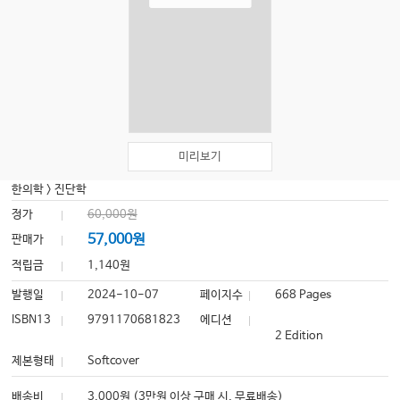
미리보기
한의학
>
진단학
정가
60,000원
57,000원
판매가
적립금
1,140원
발행일
2024-10-07
페이지수
668 Pages
ISBN13
9791170681823
에디션
2 Edition
제본형태
Softcover
배송비
3,000원 (3만원 이상 구매 시, 무료배송)