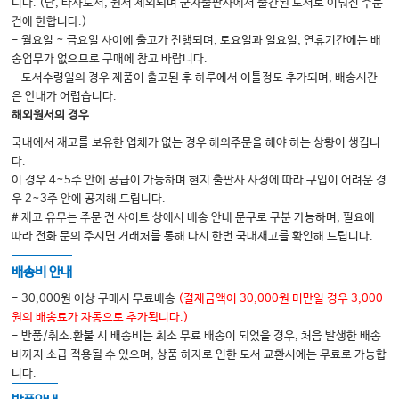
니다. (단, 타사도서, 원서 제외되며 군자출판사에서 출간된 도서로 이뤄진 주문
역학 261 / 원인 261 / 평가 263 / 치료 266 / 통합의학적 접근 269 / 한의학
건에 한합니다.)
적 치료 270
- 월요일 ~ 금요일 사이에 출고가 진행되며, 토요일과 일요일, 연휴기간에는 배
말초신경병증 278
송업무가 없으므로 구매에 참고 바랍니다.
- 도서수령일의 경우 제품이 출고된 후 하루에서 이틀정도 추가되며, 배송시간
개요 278 / 침치료 279 / 한약 치료 279 / 외용치료 281
은 안내가 어렵습니다.
식욕부진 282
해외원서의 경우
개요 282 / 기전 282 / 한약 치료 282
국내에서 재고를 보유한 업체가 없는 경우 해외주문을 해야 하는 상황이 생깁니
다.
악액질 284
이 경우 4~5주 안에 공급이 가능하며 현지 출판사 사정에 따라 구입이 어려운 경
개요 284 / 기전 284 / 평가 285 / 처치 285 / 예후 286 / 통합의학적 접근
우 2~3주 안에 공지해 드립니다.
287 / 한약 치료 287
# 재고 유무는 주문 전 사이트 상에서 배송 안내 문구로 구분 가능하며, 필요에
따라 전화 문의 주시면 거래처를 통해 다시 한번 국내재고를 확인해 드립니다.
암성 피로 289
개요 289 / 원인 289 / 평가 290 / 치료 291 / 통합의학적 접근 291 / 한의학
배송비 안내
적 치료 292
- 30,000원 이상 구매시 무료배송
(결제금액이 30,000원 미만일 경우 3,000
오심과 구토 295
원의 배송료가 자동으로 추가됩니다.)
- 반품/취소.환불 시 배송비는 최소 무료 배송이 되었을 경우, 처음 발생한 배송
개요 295 / 원인 296 / 분류 296 / 처치 297 / 통합의학적 접근 298 / 한의학
비까지 소급 적용될 수 있으며, 상품 하자로 인한 도서 교환시에는 무료로 가능합
적 치료 298
니다.
설사 300