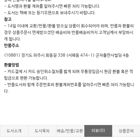
림프부종 322
- 도서명과 환불 계좌를 알려주시면 빠른 처리 가능합니다.
- 도서는 택배 또는 등기우편으로 보내주시기 바랍니다.
개요 322 / 원인 322 / 평가 322 / 처치 323 / 통합의학적 접근 324 / 한의학
참고
적 치료 324
- 14일 이내에 교환/반품/환불 받으실 상품이 회수되어야 하며, 반품과 환불의
저산소증 325
경우 상품주문시 면제받으셨던 배송비와 반품배송비까지 고객님께서 부담하시
게 됩니다.
개요 325 / 고압산소 치료 325
반품주소
완화요법, 지지요법 327
(10881) 경기도 파주시 회동길 338 (서패동 474-1) 군자출판사빌딩 4층
환자와의 정확하고 긴밀한 대화 327 / 완화요법에 대한 올바른 설명 328 / 환자
환불방법
와 가족, 의료진의 역할 분담 328 / 완화요법에 한의학이 필요한 이유 328 / 완
- 카드결제 시 카드 승인취소절차를 밟게 되며 무통장입금시 현금 환불 혹은 적
화의료에서의 한약요법 329 / 소화기 기능 회복 한약 330 / 수면 장애, 불안증
립금으로 변환 가능합니다.
상 331 / 갱년기 장애나 말초순환부전, 난소기능부전 331 / 암성 통증 331
- 반품도서와 함께 주문번호와 환불계좌번호를 알려주시면 빠른 처리 가능합니
다.
각론
두경부암 339
원인 및 위험 인자 342 / 임상 증상 342 / 진단 343 / 병기 344 / 치료 346 /
치료합병증 347 / 통합의학적 접근 348 / 한의학적 치료 348
리뷰(0)
도서소개
도서목차
배송/반품/교환
상품문의