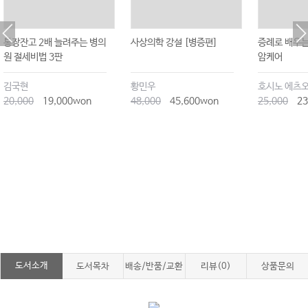
통장잔고 2배 늘려주는 병의
사상의학 강설 [병증편]
증례로 배우는
원 절세비법 3판
암케어
김국현
황민우
호시노 에츠
20,000
19,000won
48,000
45,600won
25,000
23
도서소개
도서목차
배송/반품/교환
리뷰(0)
상품문의