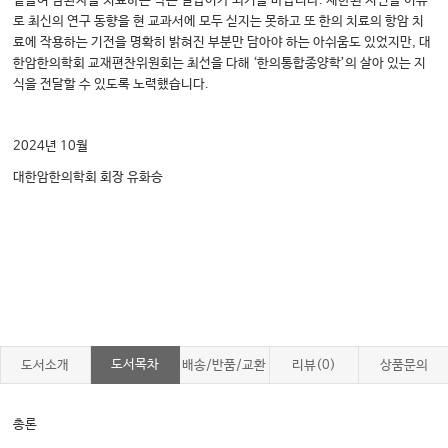
곁들여 암환자를 치료하는 작은 길잡이가 되기를 바랍니다. 제한된 지면을 이유
로 최신의 연구 동향을 현 교과서에 모두 싣지는 못하고 또 한의 치료의 항암 치
료에 작용하는 기전을 명확히 밝혀진 부분만 담아야 하는 아쉬움도 있었지만, 대
한암한의학회 교재편찬위원회는 최선을 다해 ‘한의통합종양학’의 살아 있는 지
식을 전달할 수 있도록 노력했습니다.
2024년 10월
대한암한의학회 회장 유화승
도서목차
도서소개
배송/반품/교환
리뷰(0)
상품문의
총론