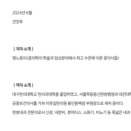
2024년 6월
전천후
｜저자 소개｜
명노중의(중의학의 학술과 임상분야에서 최고 수준에 이른 중의사들)
｜역자 소개｜
대구한의대학교 한의과대학을 졸업하였고, 서울목동동신한방병원과 대전대
공중보건의사를 거쳐 이웃집한의원 용인동백점 부원장으로 재직 중이다.
한방내과 전문의로서 신장, 내분비, 류마티스, 소화기, 비뇨기 등 폭넓은 내과