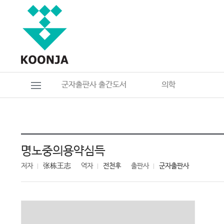
군자출판사 출간도서
의학
명노중의용약심득
저자
张栋王志
역자
전천후
출판사
군자출판사