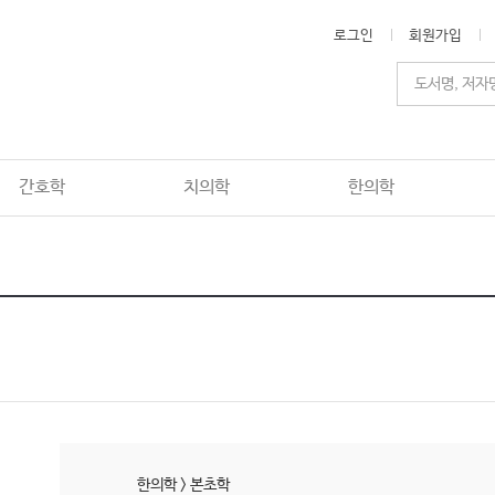
로그인
회원가입
간호학
치의학
한의학
한의학
>
본초학