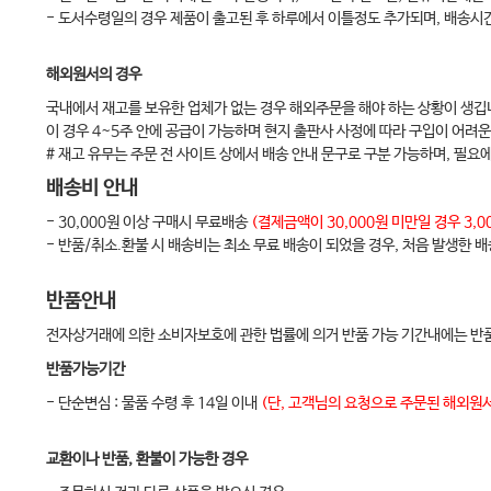
하고초 夏枯草
- 도서수령일의 경우 제품이 출고된 후 하루에서 이틀정도 추가되며, 배송시
결명자 決明子
해외원서의 경우
곡정초 穀精草
국내에서 재고를 보유한 업체가 없는 경우 해외주문을 해야 하는 상황이 생깁
황금 黃芩
이 경우 4~5주 안에 공급이 가능하며 현지 출판사 사정에 따라 구입이 어려운
황련 黃連
# 재고 유무는 주문 전 사이트 상에서 배송 안내 문구로 구분 가능하며, 필요
용담 龍膽
배송비 안내
고삼 苦蔘
- 30,000원 이상 구매시 무료배송
(결제금액이 30,000원 미만일 경우 3
- 반품/취소.환불 시 배송비는 최소 무료 배송이 되었을 경우, 처음 발생한 
금은화 金銀花
연교 連翹
반품안내
판람근 板藍根
전자상거래에 의한 소비자보호에 관한 법률에 의거 반품 가능 기간내에는 반품
포공영 蒲公英
반품가능기간
누로 漏蘆
- 단순변심 : 물품 수령 후 14일 이내
(단, 고객님의 요청으로 주문된 해외원서
토복령 土茯苓
어성초 魚腥草
교환이나 반품, 환불이 가능한 경우
패장초 敗醬草