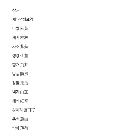
상권
제1장 해표약
마황 麻黃
계지 桂枝
자소 紫蘇
생강 生薑
형개 荊芥
방풍 防風
강활 羌活
백지 白芷
세신 細辛
창이자 蒼耳子
총백 葱白
박하 薄荷