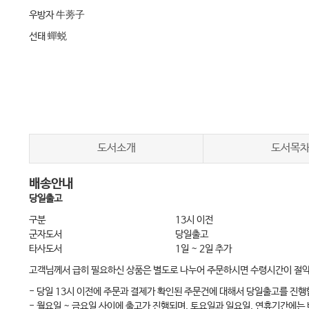
우방자 牛蒡子
선태 蟬蜕
상엽 桑葉
시호 柴胡
승마 升麻
갈근 葛根
담두시 淡豆豉
도서소개
도서목
목적 木賊
배송안내
당일출고
제2장 청열약
구분
13시 이전
석고 石膏
군자도서
당일출고
타사도서
1일 ~ 2일 추가
지모 知母
고객님께서 급히 필요하신 상품은 별도로 나누어 주문하시면 수령시간이 절
압척초 鴨跖草
- 당일 13시 이전에 주문과 결제가 확인된 주문건에 대해서 당일출고를 진행
치자 梔子
- 월요일 ~ 금요일 사이에 출고가 진행되며, 토요일과 일요일, 연휴기간에는