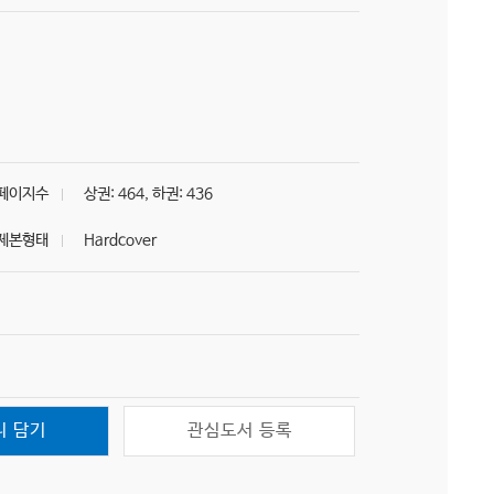
페이지수
상권: 464, 하권: 436
제본형태
Hardcover
니 담기
관심도서 등록