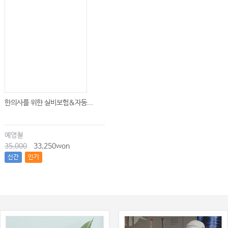
한의사를 위한 실비보험&자동...
예영철
35,000
33,250won
신간
인기