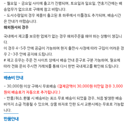
- 월요일 ~ 금요일 사이에 출고가 진행되며, 토요일과 일요일, 연휴기간에는 배
송업무가 없으므로 구매에 참고 바랍니다.
- 도서수령일의 경우 제품이 출고된 후 하루에서 이틀정도 추가되며, 배송시간
각론
은 안내가 어렵습니다.
SECTION 01. 뇌신경 재활(Neurorehabilitation)
해외원서의 경우
01 뇌졸중
국내에서 재고를 보유한 업체가 없는 경우 해외주문을 해야 하는 상황이 생깁니
다.
02 외상성 뇌손상
이 경우 4~5주 안에 공급이 가능하며 현지 출판사 사정에 따라 구입이 어려운 경
03 퇴행성 뇌질환
우 2~3주 안에 공지해 드립니다.
# 재고 유무는 주문 전 사이트 상에서 배송 안내 문구로 구분 가능하며, 필요에
따라 전화 문의 주시면 거래처를 통해 다시 한번 국내재고를 확인해 드립니다.
SECTION 02. 척수재활(Spinal Cord Injury Rehabilitation)
배송비 안내
04 외상성 척수손상
- 30,000원 이상 구매시 무료배송
(결제금액이 30,000원 미만일 경우 3,000
05 비외상성 척수손상
원의 배송료가 자동으로 추가됩니다.)
- 반품/취소.환불 시 배송비는 최소 무료 배송이 되었을 경우, 처음 발생한 배송
비까지 소급 적용될 수 있으며, 상품 하자로 인한 도서 교환시에는 무료로 가능합
SECTION 03. 소아재활(Pediatric Rehabilitation)
니다.
06 뇌성마비
반품안내
07 기타 소아질환