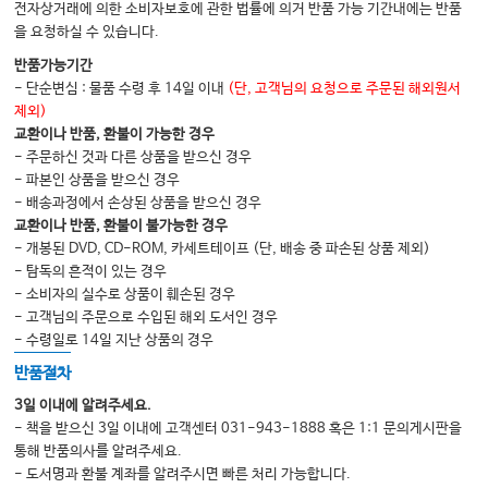
전자상거래에 의한 소비자보호에 관한 법률에 의거 반품 가능 기간내에는 반품
08 소아 발달장애
을 요청하실 수 있습니다.
반품가능기간
SECTION 04. 신경근골격재활(Neuromusculoskeletal Rehabilitation)
- 단순변심 : 물품 수령 후 14일 이내
(단, 고객님의 요청으로 주문된 해외원서
제외)
09 상지통증
교환이나 반품, 환불이 가능한 경우
10 하지통증
- 주문하신 것과 다른 상품을 받으신 경우
- 파본인 상품을 받으신 경우
11 경추통증
- 배송과정에서 손상된 상품을 받으신 경우
12 요추통증
교환이나 반품, 환불이 불가능한 경우
- 개봉된 DVD, CD-ROM, 카세트테이프 (단, 배송 중 파손된 상품 제외)
13 스포츠손상
- 탐독의 흔적이 있는 경우
14 운동신경원질환
- 소비자의 실수로 상품이 훼손된 경우
- 고객님의 주문으로 수입된 해외 도서인 경우
15 말초신경질환
- 수령일로 14일 지난 상품의 경우
16 근육질환
반품절차
17 골다공증과 관절치환술
3일 이내에 알려주세요.
- 책을 받으신 3일 이내에 고객센터 031-943-1888 혹은 1:1 문의게시판을
통해 반품의사를 알려주세요.
SECTION 05. 내과계 재활(Medical Rehabilitation)
- 도서명과 환불 계좌를 알려주시면 빠른 처리 가능합니다.