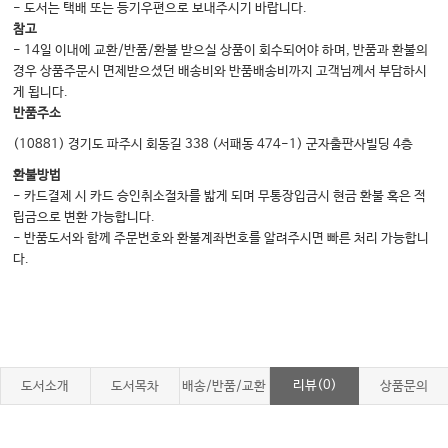
18 심장재활
- 도서는 택배 또는 등기우편으로 보내주시기 바랍니다.
참고
19 호흡재활
- 14일 이내에 교환/반품/환불 받으실 상품이 회수되어야 하며, 반품과 환불의
20 암재활
경우 상품주문시 면제받으셨던 배송비와 반품배송비까지 고객님께서 부담하시
게 됩니다.
21 노인재활
반품주소
(10881) 경기도 파주시 회동길 338 (서패동 474-1) 군자출판사빌딩 4층
환불방법
- 카드결제 시 카드 승인취소절차를 밟게 되며 무통장입금시 현금 환불 혹은 적
립금으로 변환 가능합니다.
- 반품도서와 함께 주문번호와 환불계좌번호를 알려주시면 빠른 처리 가능합니
다.
리뷰(0)
도서소개
도서목차
배송/반품/교환
상품문의