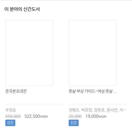
이 분야의 신간도서
운곡본초대전
풋살 부상 가이드-여성 풋살 ...
주영승
권병조, 박호영, 양운호, 윤서연, 지현우
550,000
522,500won
20,000
19,000won
신간
신간