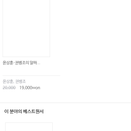
윤상훈·권병조의 알짜...
윤상훈, 권병조
20,000
19,000won
이 분야의 베스트원서