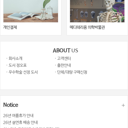
개인결제
메디테리움 의학박물관
ABOUT
US
· 회사소개
· 고객센터
· 도서 정오표
· 출판안내
· 우수학술 선정 도서
· 단체/대량 구매신청
Notice
26년 여륨휴가 안내
26년 설연휴 배송 안내