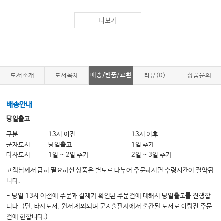
12 의지재활
더보기
13 보조기
14 의자차 및 기타보조기구
15 기타 재활치료
배송/반품/교환
도서소개
도서목차
리뷰(0)
상품문의
SECTION 03. 흔한 임상적 문제(Common Clinical Problems)
16 연하장애
배송안내
17 언어장애
당일출고
18 인지치료
구분
13시 이전
13시 이후
19 경직
군자도서
당일출고
1일 추가
타사도서
1일 ~ 2일 추가
2일 ~ 3일 추가
20 욕창
고객님께서 급히 필요하신 상품은 별도로 나누어 주문하시면 수령시간이 절약됩
21 배변배뇨장애
니다.
22 성기능장애
- 당일 13시 이전에 주문과 결제가 확인된 주문건에 대해서 당일출고를 진행합
23 부동증후군
니다. (단, 타사도서, 원서 제외되며 군자출판사에서 출간된 도서로 이뤄진 주문
건에 한합니다.)