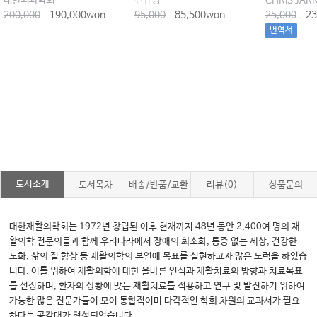
대한외과학회
신규성
CHRIS JAR
200,000
190,000won
95,000
85,500won
25,000
23
번역서
도서소개
도서목차
배송/반품/교환
리뷰(0)
상품문의
대한재활의학회는 1972년 창립된 이후 현재까지 48년 동안 2,400여 명의 재
활의학 전문의들과 함께 우리나라에서 장애의 최소화, 통증 없는 세상, 건강한
노화, 삶의 질 향상 등 재활의학의 본연에 목표를 실현하고자 많은 노력을 하였습
니다. 이를 위하여 재활의학에 대한 올바른 인식과 재활치료의 방향과 치료목표
를 선정하며, 환자의 상황에 맞는 재활치료를 적용하고 연구 및 발전하기 위하여
가능한 많은 전문가들이 모여 통합적이며 다각적인 학회 차원의 교과서가 필요
하다는 공감대가 형성되었습니다.