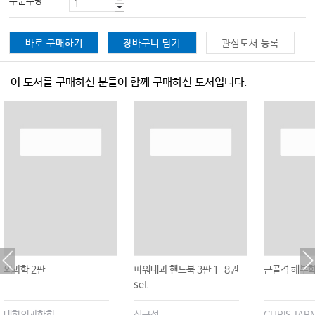
주문수량
바로 구매하기
장바구니 담기
관심도서 등록
이 도서를 구매하신 분들이 함께 구매하신 도서입니다.
외과학 2판
파워내과 핸드북 3판 1-8권
근골격 해부학
set