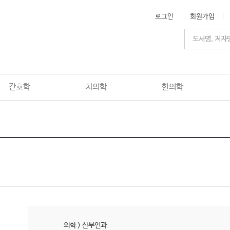
로그인
회원가입
간호학
치의학
한의학
의학
>
산부인과