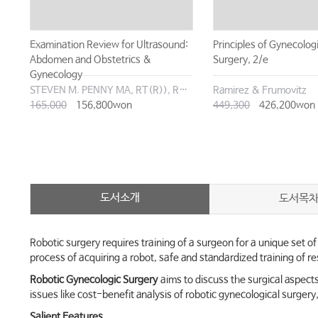
Examination Review for Ultrasound:
Principles of Gynecolo
Abdomen and Obstetrics &
Surgery, 2/e
Gynecology
STEVEN M. PENNY MA, RT(R)), RDMS
Ramirez & Frumovitz
165,000
156,800won
449,300
426,200won
도서소개
도서목
Robotic surgery requires training of a surgeon for a unique set of
process of acquiring a robot, safe and standardized training of r
Robotic Gynecologic Surgery
aims to discuss the surgical aspect
issues like cost-benefit analysis of robotic gynecological surger
Salient Features