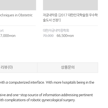
chniques in Obstetric
자궁내막증 [2017 대한민국학술원 우수학
자
술도서 선정!]
ort
대한자궁내막증학회
대
7,000won
70,000
66,500won
1
리뷰(0)
상품문의
t with a computerized interface. With more hospitals being in the
nsive and one-stop source of information addressing pertinent
ith complications of robotic gynecological surgery.