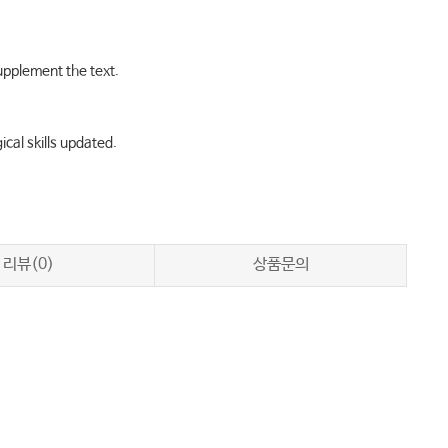
upplement the text.
cal skills updated.
리뷰(0)
상품문의