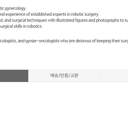
otic gynecology.
d experience of established experts in robotic surgery.
d, and surgical techniques with illustrated figures and photographs to s
gical skills in robotics.
cologists, and gynae-oncologists who are desirous of keeping their surgi
차
배송/반품/교환