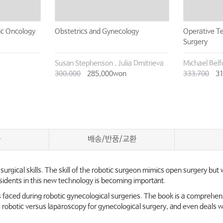
gic Oncology
Obstetrics and Gynecology
Operative Te
Surgery
Susan Stephenson , Julia Dmitrieva
Michael Belf
300,000
285,000won
333,700
31
차
배송/반품/교환
 surgical skills. The skill of the robotic surgeon mimics open surgery bu
esidents in this new technology is becoming important.
s faced during robotic gynecological surgeries. The book is a comprehe
y, robotic versus laparoscopy for gynecological surgery, and even deals w