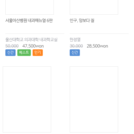
서울아산병원 내과매뉴얼 6판
인구, 양보다 질
울산대학교 의과대학 내과학교실
한정열
50,000
47,500won
30,000
28,500won
신간
베스트
인기
신간