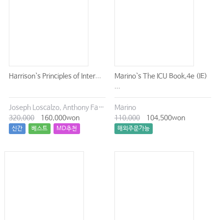
10 혈액내과
Ⅰ. 적혈구 질환
Ⅱ. 출혈 질환
Ⅲ. 혈전증
Harrison`s Principles of Inter...
Marino`s The ICU Book,4e (IE)
Ⅳ. 혈액종양
...
Ⅴ. 조혈모세포이식
Joseph Loscalzo, Anthony Fauci, Dennis Kasper, Stephen Hauser, Dan Longo, J. Larry Jameson
Marino
Ⅵ. 수혈
320,000
160,000won
110,000
104,500won
신간
베스트
MD추천
해외주문가능
11 노년내과
Ⅰ. 고령 입원환자 케어의 일반적 원칙
Ⅱ. 고령 입원환자의 수술 전후 관리
12 내과계중환자실
Basic concept