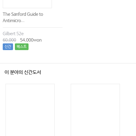
Procedure
Ⅰ. 기관내삽관 및 기도관리
The Sanford Guide to
Antimicro...
Ⅱ. 기관절개술
Ⅲ. 윤상갑상연골절개술
Gilbert 52e
60,000
54,000won
Ⅳ. 초음파를 활용한 시술
신간
베스트
13 연명의료결정
이 분야의 신간도서
찾아보기