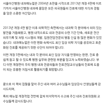
서울아산병원 내과매뉴얼은 2004년 초판을 시작으로 2013년 개정 4판에 이르
기까지 서울아산병원 내과에 몸담은 모든 의국원들의 진료에 대한 지식과 경험
을 담은 소중한 자산입니다.
2013년 개정 4판 발간 이후 의학적인 측면에서는 내과학 각 분야에서 의미 있는
발전을 거듭해왔고, 병원 내적으로도 내과 전공의 수련 기간 단축, 새로운 전산
의무기록 및 처방 시스템의 개발, 입원전담전문의 병동 신설 등 많은 변화가 있었
습니다. 내과매뉴얼은 이런 변화 속에서도 최신 임상 의학 지식을 공유하고 표준
화된 진료를 제공하기 위한 수단이 되어야 합니다.
이번 개정 5판에서는 내과 각 분야의 최신 임상 지식을 반영하는 한편, 진료 중
쉽게 참고
할 수 있도록 병원 실무와 관련된 부분을 담고자 노력하였습니다. 부
디 이번 개정판이 우리 병원 내과 전공의들과 진료전담교수님들의 진료에 도움
이 되는 유용한 지침서로 활용되기를 희망합니다.
끝으로 이 책의 집필을 맡아 주신 내과 여러 교수님들과 임상강사 선생님들께 감
사드리며,
특히 매뉴얼 개정작업 전반에 걸쳐 마지막까지 수고해 주신 내과 진료위원회 교
수님들께 감사드립니다.