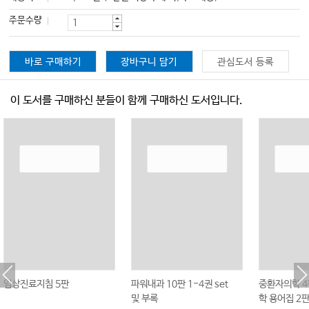
주문수량
바로 구매하기
장바구니 담기
관심도서 등록
이 도서를 구매하신 분들이 함께 구매하신 도서입니다.
임상진료지침 5판
파워내과 10판 1-4권 set
중환자의학 4
및 부록
학 용어집 2