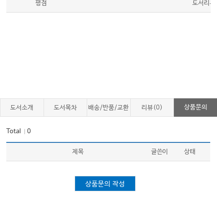
Ⅶ. 투석 치료
평점
도서리뷰
Ⅷ. 신장이식
Ⅸ. 당뇨병성 신증
Ⅹ. 사구체 질환
XI. 요세관간질성 신염
XII. 신혈관성 고혈압
06 심장내과
상품문의
도서소개
도서목차
배송/반품/교환
리뷰(0)
Ⅰ. 고혈압
Total
0
｜
Ⅱ. 심부전
Ⅲ. 부정맥
제목
글쓴이
상태
Ⅳ. 고지질혈증
Ⅴ. 급성 대동맥 증후군
상품문의 작성
Ⅵ. 허혈성 심질환
Ⅶ. 판막 질환