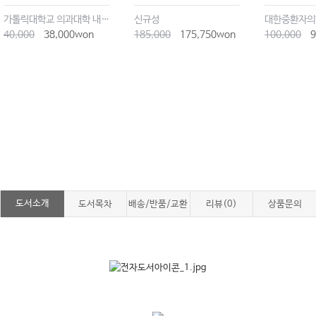
가톨릭대학교 의과대학 내과학교실
신규성
대한중환자의
40,000
38,000won
185,000
175,750won
100,000
9
도서소개
도서목차
배송/반품/교환
리뷰(0)
상품문의