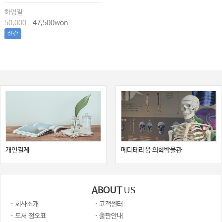
하영일
50,000
47,500won
신간
개인결제
메디테리움 의학박물관
ABOUT
US
· 회사소개
· 고객센터
· 도서 정오표
· 출판안내