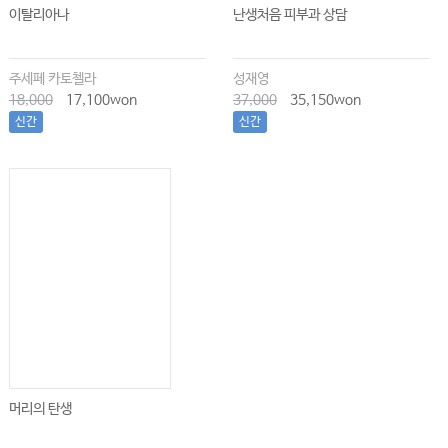
이탈리아나
난생처음 피부과 상담
주세페 카토첼라
성재영
18,000
17,100won
37,000
35,150won
신간
신간
머리의 탄생