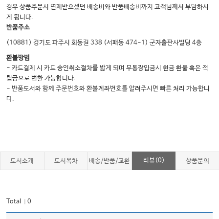
경우 상품주문시 면제받으셨던 배송비와 반품배송비까지 고객님께서 부담하시
Ⅸ. 위암
게 됩니다.
Ⅹ. 혈관성 질환
반품주소
XI. 과민성 장증후군과 변비
(10881) 경기도 파주시 회동길 338 (서패동 474-1) 군자출판사빌딩 4층
XII. 대장폴립과 대장암
환불방법
- 카드결제 시 카드 승인취소절차를 밟게 되며 무통장입금시 현금 환불 혹은 적
XIII. C. difficile 감염
립금으로 변환 가능합니다.
XIV. 염증성 장질환
- 반품도서와 함께 주문번호와 환불계좌번호를 알려주시면 빠른 처리 가능합니
다.
05 신장내과
Ⅰ. 신장 질환의 증상 접근 및 신장 검사법
Ⅱ. 수액요법의 기본
Ⅲ. 전해질 이상
리뷰(0)
도서소개
도서목차
배송/반품/교환
상품문의
Ⅳ. 산 염기 대사 이상
Ⅴ. 급성 신손상
Total
0
｜
Ⅵ. 만성 신부전