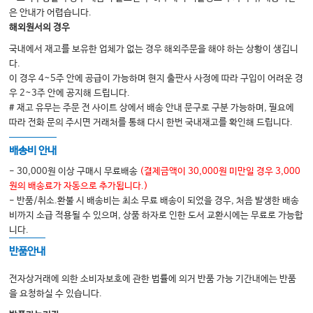
Ⅱ. 급성 바이러스성 간염
은 안내가 어렵습니다.
해외원서의 경우
Ⅲ. 만성 B형 간염
국내에서 재고를 보유한 업체가 없는 경우 해외주문을 해야 하는 상황이 생깁니
Ⅳ. 만성 C형 간염
다.
Ⅴ. 알코올성 간질환
이 경우 4~5주 안에 공급이 가능하며 현지 출판사 사정에 따라 구입이 어려운 경
우 2~3주 안에 공지해 드립니다.
Ⅵ. 비알코올성 지방간질환
# 재고 유무는 주문 전 사이트 상에서 배송 안내 문구로 구분 가능하며, 필요에
Ⅶ. 자가면역 및 유전 대사성 질환
따라 전화 문의 주시면 거래처를 통해 다시 한번 국내재고를 확인해 드립니다.
Ⅷ. 간경변과 그 합병증
배송비 안내
Ⅸ. 간세포암
- 30,000원 이상 구매시 무료배송
(결제금액이 30,000원 미만일 경우 3,000
Ⅹ. 급성 간부전
원의 배송료가 자동으로 추가됩니다.)
- 반품/취소.환불 시 배송비는 최소 무료 배송이 되었을 경우, 처음 발생한 배송
XI. 간이식
비까지 소급 적용될 수 있으며, 상품 하자로 인한 도서 교환시에는 무료로 가능합
니다.
담췌
반품안내
Ⅰ. 담도계 질환의 검사
전자상거래에 의한 소비자보호에 관한 법률에 의거 반품 가능 기간내에는 반품
Ⅱ. 담낭, 담도 질환
을 요청하실 수 있습니다.
Ⅲ. 담도 질환의 비수술적 치료법