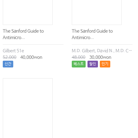
Ⅰ. 중환자실 입원환자의 필수 처방
Ⅱ. 중환자 영양관리
Ⅲ. 동맥혈가스분석검사의 해석
The Sanford Guide to
The Sanford Guide to
Ⅳ. 중환자실에서의 발열
Antimicro...
Antimicro...
Ⅴ. 쇼크
Gilbert 51e
M.D. Gilbert, David N., M.D. Chambers, Henry F., M.D. Eliopoulos, George M., M.D. Saag, Michael S., M.D. Pavia, Andrew T.
Ⅵ. 수혈요법
52,000
40,000won
48,000
30,000won
신간
베스트
할인
인기
Ⅶ. 심폐소생술
Ⅷ. 중환자실 통합 혈당 조절 지침
Ⅸ. 내과계 중환자실 체크리스트와 중증도 평가 체계
Ⅹ. 중환자실 진통, 진정, 섬망 치료 및 투여약물
XI. 산소 요법
XII. 기계환기법
XIII. 인공호흡기 이탈 프로토콜
XⅣ. 급성호흡곤란증후군의 치료