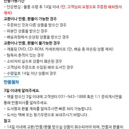
반품가능기간
- 단순변심 : 물품 수령 후 14일 이내
(단, 고객님의 요청으로 주문된 해외원서
Ⅳ. 급성 췌장염
제외)
Ⅴ. 만성 췌장염
교환이나 반품, 환불이 가능한 경우
- 주문하신 것과 다른 상품을 받으신 경우
Ⅵ. 췌장암
- 파본인 상품을 받으신 경우
Ⅶ. 췌장 낭성 종양
- 배송과정에서 손상된 상품을 받으신 경우
교환이나 반품, 환불이 불가능한 경우
- 개봉된 DVD, CD-ROM, 카세트테이프 (단, 배송 중 파손된 상품 제외)
위장관 공통
- 탐독의 흔적이 있는 경우
- 소비자의 실수로 상품이 훼손된 경우
Ⅰ. 위장관 출혈
- 고객님의 주문으로 수입된 해외 도서인 경우
Ⅱ. 위식도 역류질환
- 수령일로 14일 지난 상품의 경우
Ⅲ. 식도염과 위염
반품절차
Ⅳ. 소화성 궤양과 H.pylori
3일 이내에 알려주세요.
- 책을 받으신 3일 이내에 고객센터 031-943-1888 혹은 1:1 문의게시판을
Ⅴ. 기능성 소화불량증
통해 반품의사를 알려주세요.
Ⅵ. 식도, 위 운동질환
- 도서명과 환불 계좌를 알려주시면 빠른 처리 가능합니다.
- 도서는 택배 또는 등기우편으로 보내주시기 바랍니다.
Ⅶ. 식도, 위, 십이지장 양성 종양
참고
Ⅷ. 식도암
- 14일 이내에 교환/반품/환불 받으실 상품이 회수되어야 하며, 반품과 환불의