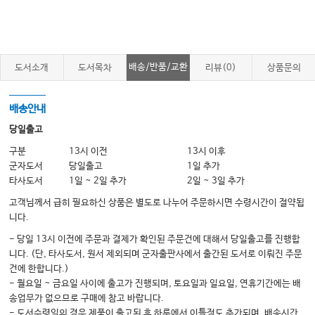
Ⅳ. 전신홍반루푸스
Ⅴ. 골관절염
Ⅵ. 베체트 병
배송/반품/교환
도서소개
도서목차
리뷰(0)
상품문의
Ⅶ. 척추관절염
Ⅷ. 통풍
배송안내
Ⅸ. 염증근질환
당일출고
Ⅹ. 쇼그렌 증후군
구분
13시 이전
13시 이후
군자도서
당일출고
1일 추가
XI. 전신경화증
타사도서
1일 ~ 2일 추가
2일 ~ 3일 추가
XII. 혈관염
고객님께서 급히 필요하신 상품은 별도로 나누어 주문하시면 수령시간이 절약됩
XIII. 관절 천자술
니다.
- 당일 13시 이전에 주문과 결제가 확인된 주문건에 대해서 당일출고를 진행합
니다. (단, 타사도서, 원서 제외되며 군자출판사에서 출간된 도서로 이뤄진 주문
04 소화기내과
건에 한합니다.)
간
- 월요일 ~ 금요일 사이에 출고가 진행되며, 토요일과 일요일, 연휴기간에는 배
송업무가 없으므로 구매에 참고 바랍니다.
Ⅰ. 개요
- 도서수령일의 경우 제품이 출고된 후 하루에서 이틀정도 추가되며, 배송시간