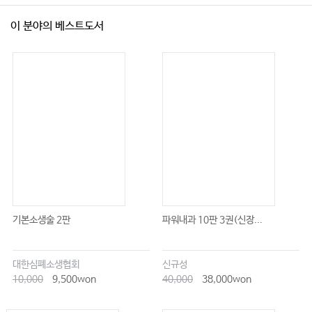
Ⅷ. 비후성 심근병증
이 분야의 베스트도서
Ⅸ. 심낭 질환
Ⅹ. 심장 종양
07 알레르기내과
Ⅰ. 응급실에 혈관부종 또는 후두부종으로 왔을 때
Ⅱ. 두드러기 또는 가려움증이 생겼을 때
Ⅲ. 비염 및 부비동염이 발견됐을 때
Ⅳ. 천식 악화로 응급실에 왔을 때
Ⅴ. 심한 기침 또는 만성 기침이 발생할 때
기본소생술 2판
파워내과 10판 3권(신장...
Ⅵ. 혈중 호산구 수치가 높을 때
Ⅶ. 호산구성 육아종 다발혈관염이 의심될 때
대한심폐소생협회
신규성
Ⅷ. 아나필락시스가 발생했을 때
10,000
9,500won
40,000
38,000won
Ⅸ. 약물 사용 후 피부 발진이 생겼을 때