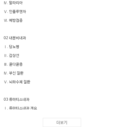
Ⅳ. 말라리아
Ⅴ. 인플루엔자
Ⅵ. 예방접종
02 내분비내과
Ⅰ. 당뇨병
Ⅱ. 갑상선
Ⅲ. 골다골증
Ⅳ. 부신 질환
Ⅴ. 뇌하수체 질환
03 류마티스내과
Ⅰ. 류마티스내과 개요
Ⅱ. 류마티스 질환의 진단검사
더보기
Ⅲ. 류마티스관절염