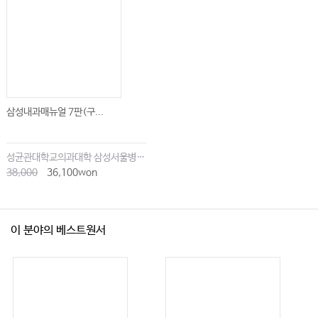
Ⅹ. 전립선암
XI. 비호지킨 림프종
XII. 호지킨 림프종
XIII. 다발성 골수종
XⅣ. 암성 통증 관리
삼성내과매뉴얼 7판(구...
XⅤ. 오심과 구토 관리
XⅥ. 종양학에서의 응급질환
성균관대학교의과대학 삼성서울병원내과
XⅦ. 말기암 환자의 관리
38,000
36,100won
09 호흡기내과
이 분야의 베스트원서
Ⅰ. 문제지향식 접근
Ⅱ. 질환별 접근
Ⅲ. 호흡기 주요 시술법
Ⅳ. 흡입제