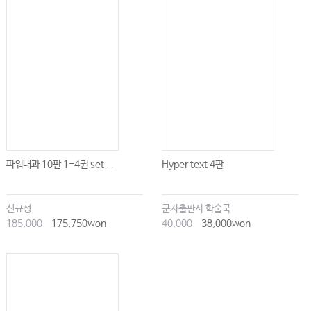
Ⅹ. CT조영제 과민반응이 의심될 때
XI. 약물알레르기 과거력이 있을 때
XII. 중증피부유해반응이 의심될 때
XIII. 음식물 알레르기가 의심될 때
08 종양내과
Ⅰ. 종양학 총론
Ⅱ. 유방암
파워내과 10판 1-4권 set ...
Hyper text 4판
Ⅲ. 폐암
Ⅳ. 위암
신규성
군자출판사 학술국
Ⅴ. 대장암
185,000
175,750won
40,000
38,000won
Ⅵ. 췌장암
Ⅶ. 고환암
Ⅷ. 방광암/요관암
Ⅸ. 신세포암