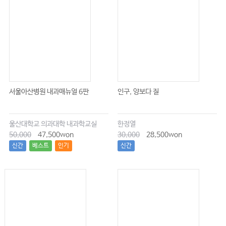
Chapter 129 손목
Chapter 130 손
Chapter 131 목뼈
Chapter 132 등뼈와 허리엉치뼈
Chapter 133 엉덩관절
Chapter 134 무릎
서울아산병원 내과매뉴얼 6판
인구, 양보다 질
Chapter 135 발목
Chapter 136 발
울산대학교 의과대학 내과학교실
한정열
50,000
47,500won
30,000
28,500won
신간
베스트
인기
신간
Part 23. 류마티스 질환의 특수 상황
Chapter 137 류마티스 질환과 눈
Chapter 138 류마티스 질환과 피부
Chapter 139 류마티스 질환과 폐질환
Chapter 140 류마티스 질환과 임신