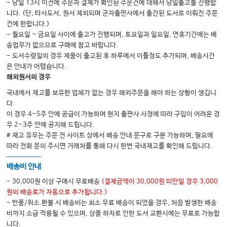
Chapter 22 비스테로이드소염제
- 당일 13시 이전에 주문과 결제가 확인된 주문건에 대해서 당일출고를 진행합
니다. (단, 타사도서, 원서 제외되며 군자출판사에서 출간된 도서로 이뤄진 주문
Chapter 23 글루코코티코이드
건에 한합니다.)
Chapter 24 항류마티스약제
- 월요일 ~ 금요일 사이에 출고가 진행되며, 토요일과 일요일, 연휴기간에는 배
송업무가 없으므로 구매에 참고 바랍니다.
Chapter 25 면역억제제
- 도서수령일의 경우 제품이 출고된 후 하루에서 이틀정도 추가되며, 배송시간
Chapter 26 생물학적제제
은 안내가 어렵습니다.
해외원서의 경우
Chapter 27 표적치료제
국내에서 재고를 보유한 업체가 없는 경우 해외주문을 해야 하는 상황이 생깁니
Chapter 28 관절과 연부조직 주사
다.
Chapter 29 보완대체요법
이 경우 4~5주 안에 공급이 가능하며 현지 출판사 사정에 따라 구입이 어려운 경
우 2~3주 안에 공지해 드립니다.
Chapter 30 재활치료
# 재고 유무는 주문 전 사이트 상에서 배송 안내 문구로 구분 가능하며, 필요에
Chapter 31 수술치료
따라 전화 문의 주시면 거래처를 통해 다시 한번 국내재고를 확인해 드립니다.
배송비 안내
Part 4. 국소류마티즘
- 30,000원 이상 구매시 무료배송
(결제금액이 30,000원 미만일 경우 3,000
Chapter 32 어깨
원의 배송료가 자동으로 추가됩니다.)
- 반품/취소.환불 시 배송비는 최소 무료 배송이 되었을 경우, 처음 발생한 배송
Chapter 33 팔꿈치
비까지 소급 적용될 수 있으며, 상품 하자로 인한 도서 교환시에는 무료로 가능합
Chapter 34 손목과 손
니다.