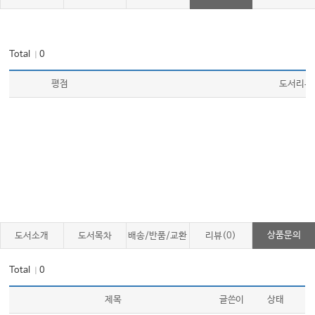
Part 8. 결정관절염
Total
0
｜
Chapter 58 통풍의 역학, 발병기전과 임상증상
Chapter 59 통풍의 진단과 치료
평점
도서리뷰
Chapter 60 거짓통풍
Chapter 61 기타 결정관절염
Part 9. 전신홍반루푸스
Chapter 62 역학과 병인
Chapter 63 임상증상
Chapter 64 검사소견과 진단
상품문의
도서소개
도서목차
배송/반품/교환
리뷰(0)
Chapter 65 질환의 활성도와 손상도 평가
Total
0
｜
Chapter 66 치료
Chapter 67 루푸스신염의 치료
제목
글쓴이
상태