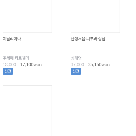
Chapter 141 류마티스 질환과 예방접종
Chapter 142 류마티스 질환과 악성종양
Chapter 143 류마티스 질환의 수술 전후 관리
Chapter 144 류마티스 질환과 감염
이탈리아나
난생처음 피부과 상담
INDEX
주세페 카토첼라
성재영
18,000
17,100won
37,000
35,150won
신간
신간