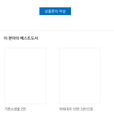
Chapter 68 신경정신루푸스의 치료
상품문의 작성
Part 10. 항인지질항체증후군
Chapter 69 역학과 병인
Chapter 70 진단과 치료
이 분야의 베스트도서
Part 11. 전신경화증
Chapter 71 분류
Chapter 72 역학과 병인
Chapter 73 임상증상
Chapter 74 검사소견과 진단
Chapter 75 치료와 예후
Chapter 76 중복증후군과 혼합결합조직병
기본소생술 2판
파워내과 10판 3권(신장...
Part 12. 쇼그렌병