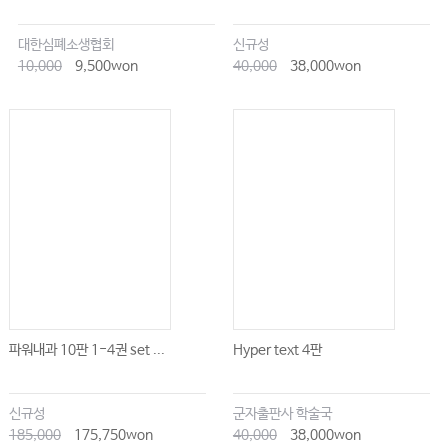
Chapter 77 역학과 병인
대한심폐소생협회
신규성
Chapter 78 임상증상, 검사소견과 진단
10,000
9,500won
40,000
38,000won
Chapter 79 치료 및 예후
Part 13. 염증근염
Chapter 80 분류
Chapter 81 역학과 병인
Chapter 82 염증근염의 증상
Chapter 83 검사소견과 진단
Chapter 84 치료와 예후
파워내과 10판 1-4권 set ...
Hyper text 4판
Part 14. 혈관염
Chapter 85 개요와 분류
신규성
군자출판사 학술국
Chapter 86 타카야수동맥염
185,000
175,750won
40,000
38,000won