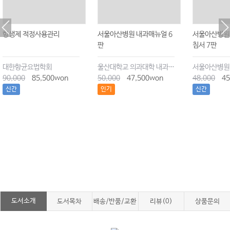
항생제 적정사용관리
서울아산병원 내과매뉴얼 6
서울아산병원
판
침서 7판
대한항균요법학회
울산대학교 의과대학 내과학교실
서울아산병원
90,000
85,500won
50,000
47,500won
48,000
45
신간
인기
신간
도서소개
도서목차
배송/반품/교환
리뷰(0)
상품문의