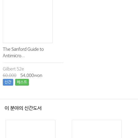
Part 21. 기타질환
Chapter 117 재발류마티즘
Chapter 118 재발다발연골염
Chapter 119 유육종증
Chapter 120 아밀로이드증
Chapter 121 IgG4관련질환
The Sanford Guide to
Antimicro...
Chapter 122 대사질환과 혈액 질환에 동반된 류마티스 질환
Chapter 123 골괴사
Gilbert 52e
60,000
54,000won
Chapter 124 류마티스다발근육통
신간
베스트
Chapter 125 가족성지중해열
Chapter 126 증례
이 분야의 신간도서
Part 22. 류마티스 질환의 수술적 치료
Chapter 127 어깨
Chapter 128 팔꿈치