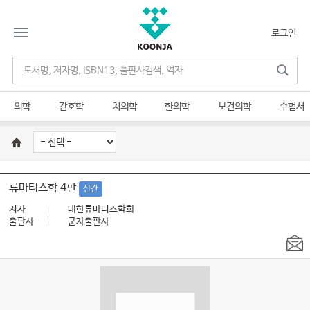
로그인
의학
간호학
치의학
한의학
보건의학
수험서
류마티스학 4판
신간
저자
대한류마티스학회
출판사
군자출판사