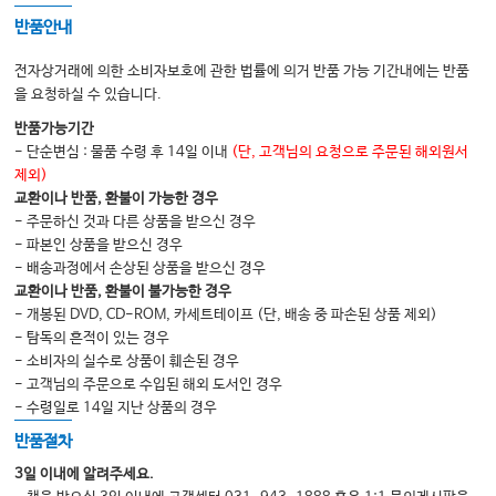
Chapter 35 척추와 엉치뼈
반품안내
Chapter 36 엉덩관절
전자상거래에 의한 소비자보호에 관한 법률에 의거 반품 가능 기간내에는 반품
Chapter 37 무릎
을 요청하실 수 있습니다.
Chapter 38 발과 발목
반품가능기간
- 단순변심 : 물품 수령 후 14일 이내
(단, 고객님의 요청으로 주문된 해외원서
Chapter 39 흉곽
제외)
교환이나 반품, 환불이 가능한 경우
- 주문하신 것과 다른 상품을 받으신 경우
Part 5. 류마티스관절염
- 파본인 상품을 받으신 경우
Chapter 40 역학과 위험인자
- 배송과정에서 손상된 상품을 받으신 경우
교환이나 반품, 환불이 불가능한 경우
Chapter 41 병인기전
- 개봉된 DVD, CD-ROM, 카세트테이프 (단, 배송 중 파손된 상품 제외)
Chapter 42 임상증상
- 탐독의 흔적이 있는 경우
- 소비자의 실수로 상품이 훼손된 경우
Chapter 43 검사소견과 진단
- 고객님의 주문으로 수입된 해외 도서인 경우
Chapter 44 치료
- 수령일로 14일 지난 상품의 경우
Chapter 45 예후
반품절차
3일 이내에 알려주세요.