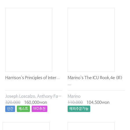
Part 17. 소아특발관절염
Chapter 97 역학과 병인
Chapter 98 임상증상
Chapter 99 검사소견과 진단
Chapter 100 치료
Chapter 101 예후
Chapter 102 부착부염연관관절염
Chapter 103 증례
Harrison`s Principles of Inter...
Marino`s The ICU Book,4e (IE)
...
Part 18. 감염질환
Joseph Loscalzo, Anthony Fauci, Dennis Kasper, Stephen Hauser, Dan Longo, J. Larry Jameson
Marino
Chapter 104 세균관절염
320,000
160,000won
110,000
104,500won
Chapter 105 결핵관절염
신간
베스트
MD추천
해외주문가능
Chapter 106 바이러스관절염
Chapter 107 라임병