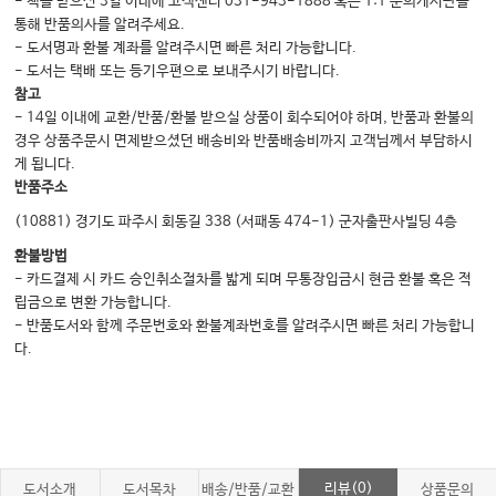
- 책을 받으신 3일 이내에 고객센터 031-943-1888 혹은 1:1 문의게시판을
Part 6. 척추관절염
통해 반품의사를 알려주세요.
Chapter 46 척추관절염의 개요와 발병기전
- 도서명과 환불 계좌를 알려주시면 빠른 처리 가능합니다.
- 도서는 택배 또는 등기우편으로 보내주시기 바랍니다.
Chapter 47 강직척추염
참고
Chapter 48 반응관절염
- 14일 이내에 교환/반품/환불 받으실 상품이 회수되어야 하며, 반품과 환불의
경우 상품주문시 면제받으셨던 배송비와 반품배송비까지 고객님께서 부담하시
Chapter 49 건선관절염
게 됩니다.
Chapter 50 염증장질환관련관절염
반품주소
Chapter 51 그 외 관련관절염
(10881) 경기도 파주시 회동길 338 (서패동 474-1) 군자출판사빌딩 4층
Chapter 52 치료와 예후
환불방법
- 카드결제 시 카드 승인취소절차를 밟게 되며 무통장입금시 현금 환불 혹은 적
립금으로 변환 가능합니다.
Part 7. 골관절염
- 반품도서와 함께 주문번호와 환불계좌번호를 알려주시면 빠른 처리 가능합니
Chapter 53 역학과 위험인자
다.
Chapter 54 병인
Chapter 55 임상증상
Chapter 56 검사소견과 진단
Chapter 57 치료와 예후
리뷰(0)
도서소개
도서목차
배송/반품/교환
상품문의