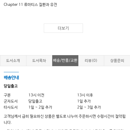
Chapter 11 류마티스 질환과 유전
Part 2. 류마티스 질환의 임상적 접근
더보기
Chapter 12 문진과 신체검사
Chapter 13 관절통증과 허리통증의 임상 접근과 교육 전략
Chapter 14 혈액검사
Chapter 15 자가항체
배송/반품/교환
도서소개
도서목차
리뷰(0)
상품문의
Chapter 16 영상검사 I: X선
Chapter 17 영상검사 II: 관절초음파
배송안내
Chapter 18 영상검사 III: 컴퓨터단층촬영, 자기공명영상과 기타
당일출고
Chapter 19 관절천자와 활액 분석
구분
13시 이전
13시 이후
군자도서
당일출고
1일 추가
Chapter 20 관절생검
타사도서
1일 ~ 2일 추가
2일 ~ 3일 추가
Part 3. 류마티스 질환의 치료
고객님께서 급히 필요하신 상품은 별도로 나누어 주문하시면 수령시간이 절약됩
Chapter 21 목표와 원칙
니다.