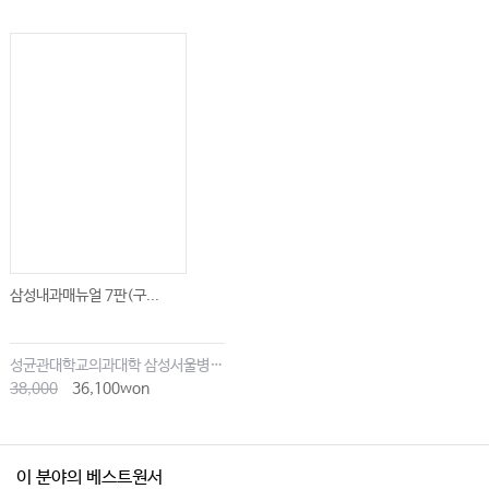
Chapter 87 거대세포동맥염
Chapter 88 ANCA관련혈관염
Chapter 89 결절다발동맥염
Chapter 90 국소 혈관염과 기타 혈관염
Chapter 91 증례
Part 15. 베체트병
Chapter 92 역학과 병인
Chapter 93 임상증상, 검사소견과 진단
삼성내과매뉴얼 7판(구...
Chapter 94 치료와 예후
성균관대학교의과대학 삼성서울병원내과
Part 16. 성인형스틸병
38,000
36,100won
Chapter 95 성인형스틸병
Chapter 96 증례
이 분야의 베스트원서