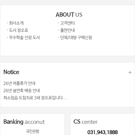
ABOUT
US
· 회사소개
· 고객센터
· 도서 정오표
· 출판안내
· 우수학술 선정 도서
· 단체/대량 구매신청
Notice
26년 여륨휴가 안내
26년 설연휴 배송 안내
최소침습 도침치료 3쇄 정오표입니다....
Banking
acconut
CS
center
국민은행
031.943.1888