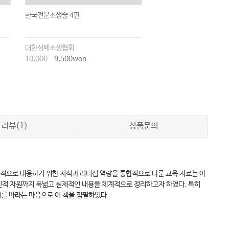
한국전문소생술 4판
소아감염병의 진단과 평가(
학술원 우수학술도서 선정!
대한심폐소생협회
카미야마 신야
10,000
9,500won
35,000
33,250won
리뷰(1)
상품문의
적으로 대응하기 위한 지식과 리더십 역량을 통합적으로 다룬 교육 자료는 아
정, 인적 자원까지 폭넓고 실제적인 내용을 체계적으로 정리하고자 하였다. 특히
를 바라는 마음으로 이 책을 집필하였다.