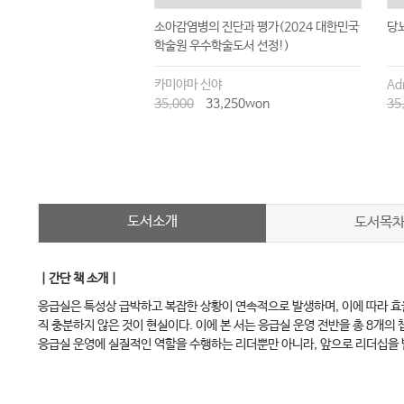
4판
소아감염병의 진단과 평가(2024 대한민국
당
학술원 우수학술도서 선정!)
회
카미야마 신야
Adr
0won
35,000
33,250won
35
도서소개
도서목
｜간단 책 소개｜
응급실은 특성상 급박하고 복잡한 상황이 연속적으로 발생하며, 이에 따라 효
직 충분하지 않은 것이 현실이다. 이에 본 서는 응급실 운영 전반을 총 8개의
응급실 운영에 실질적인 역할을 수행하는 리더뿐만 아니라, 앞으로 리더십을 