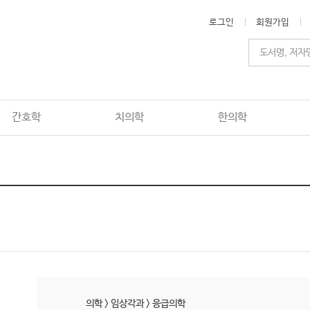
로그인
회원가입
간호학
치의학
한의학
의학
>
임상각과
>
응급의학