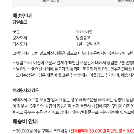
도서소개
도서목
4 대기관리: 기다림의 심리학
배송안내
5 최대 수용 능력에 대한 효과적인 대응
당일출고
6 흐름을 개선하기 위한 혁신적인 전략
구분
13시 이전
[부록 1] SCH 재난의학센터 응급실 행정 및 리더십 트레이닝 프로그램 강의 C
군자도서
당일출고
타사도서
1일 ~ 2일 추가
고객님께서 급히 필요하신 상품은 별도로 나누어 주문하시면 수령시간이 절
Chapter 4. 운영 – 응급실 다양화
- 당일 13시 이전에 주문과 결제가 확인된 주문건에 대해서 당일출고를 진행
1 중독 관리 센터 및 의료 독성학
- 월요일 ~ 금요일 사이에 출고가 진행되며, 토요일과 일요일, 연휴기간에는
2 소아응급의료: 질과 준비성 향상
- 도서수령일의 경우 제품이 출고된 후 하루에서 이틀정도 추가되며, 배송시
3 해저 및 고압 의학
해외원서의 경우
4 응급 치료에서의 행동 건강
국내에서 재고를 보유한 업체가 없는 경우 해외주문을 해야 하는 상황이 생깁
5 병원 의학
이 경우 4~5주 안에 공급이 가능하며 현지 출판사 사정에 따라 구입이 어려운
6 재난 계획 및 대응
# 재고 유무는 주문 전 사이트 상에서 배송 안내 문구로 구분 가능하며, 필요
7 군사 응급의학
배송비 안내
8 독립형 응급실
- 30,000원 이상 구매시 무료배송
(결제금액이 30,000원 미만일 경우 3