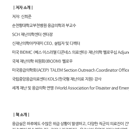
｜저자 소개｜
저자: 신희준
순천향대학교부천병원 응급의학과 부교수
SCH 재난의학센터 센터장
신재난의학아카데미 CEO, 설립자 및 디렉터
미국 BIDMC (베스 이스라엘 디콘네스 의료센터) 재난의학 펠로우십 Adjunct 
국제 재난의학 위원회(IBODM) 펠로우
미국응급의학회(ACEP) TALEM Section Outreach Coordinator Offic
국립중앙응급의료센터 KDLS(한국형 재난의료 지원) 강사
세계 재난 및 응급의학 연맹 (World Association for Disaster and Eme
｜책 소개｜
응급실은 하루에도 수많은 위급 상황이 발생하고, 다양한 직군의 의료진이 긴