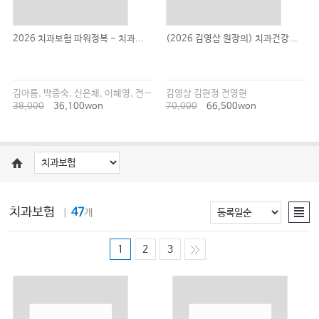
2026 치과보험 파워정복 - 치과...
(2026 김영삼 원장의) 치과건강...
김아름, 박종숙, 신은채, 이혜영, 전서현
김영삼 김현정 전영현
38,000
36,100won
70,000
66,500won
치과보험
47
｜
개
1
2
3