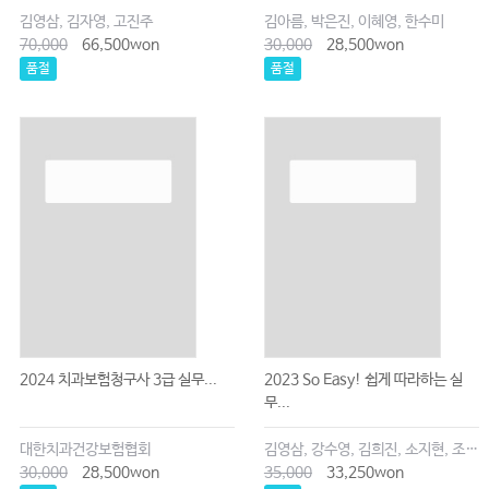
김영삼, 김자영, 고진주
김아름, 박은진, 이혜영, 한수미
70,000
66,500won
30,000
28,500won
품절
품절
2024 치과보험청구사 3급 실무...
2023 So Easy! 쉽게 따라하는 실
무...
대한치과건강보험협회
김영삼, 강수영, 김희진, 소지현, 조은주
30,000
28,500won
35,000
33,250won