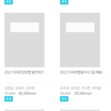
품절
품절
2023 치과건강보험 달인되기
2023 치과보험청구사 3급 해설 ...
김영삼, 김유미, 김자영
강수경, 남이정, 전서현, 차아름
70,000
66,500won
30,000
28,500won
품절
품절