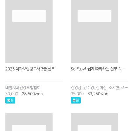
2023 치과보험청구사 3급 실무...
So Easy! 쉽게 따라하는 실무 치...
대한치과건강보험협회
김영삼, 강수영, 김희진, 소지현, 조은주
30,000
28,500won
35,000
33,250won
품절
품절