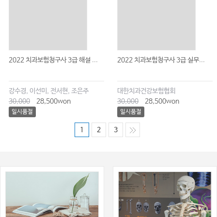
2022 치과보험청구사 3급 해설 ...
2022 치과보험청구사 3급 실무...
강수경, 이선미, 전서현, 조은주
대한치과건강보험협회
30,000
28,500won
30,000
28,500won
일시품절
일시품절
1
2
3