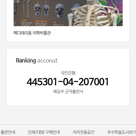
메디테리움 의학박물관
Banking
acconut
국민은행
445301-04-207001
예금주 군자출판사
출판안내
단체/대량 구매안내
저자전용공간
우수학술도서보