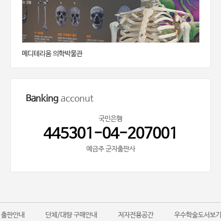
메디테리움 의학박물관
Banking
acconut
국민은행
445301-04-207001
예금주 군자출판사
출판안내
단체/대량 구매안내
저자전용공간
우수학술도서보